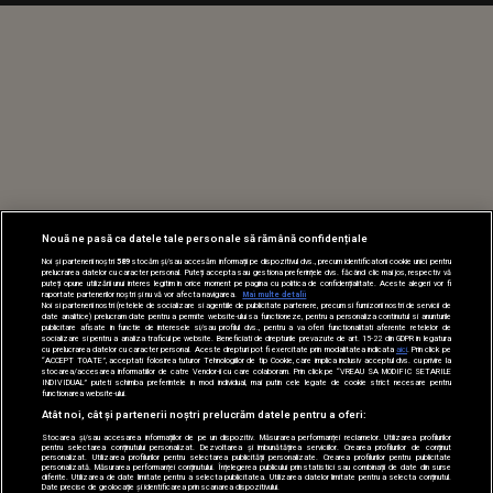
Nouă ne pasă ca datele tale personale să rămână confidențiale
Noi și partenerii noștri
589
stocăm și/sau accesăm informații pe dispozitivul dvs., precum identificatorii cookie unici pentru
prelucrarea datelor cu caracter personal. Puteți accepta sau gestiona preferințele dvs. făcând clic mai jos, respectiv vă
puteți opune utilizării unui interes legitim în orice moment pe pagina cu politica de confidențialitate. Aceste alegeri vor fi
raportate partenerilor noștri și nu vă vor afecta navigarea.
Mai multe detalii
Noi si partenerii nostri (retelele de socializare si agentiile de publicitate partenere, precum si furnizorii nostri de servicii de
date analitice) prelucram date pentru a permite website-ului sa functioneze, pentru a personaliza continutul si anunturile
publicitare afisate in functie de interesele si/sau profilul dvs., pentru a va oferi functionalitati aferente retelelor de
socializare si pentru a analiza traficul pe website. Beneficiati de drepturile prevazute de art. 15-22 din GDPR in legatura
cu prelucrarea datelor cu caracter personal. Aceste drepturi pot fi exercitate prin modalitatea indicata
aici
. Prin click pe
“ACCEPT TOATE”, acceptati folosirea tuturor Tehnologiilor de tip Cookie, care implica inclusiv acceptul dvs. cu privire la
stocarea/accesarea informatiilor de catre Vendor-ii cu care colaboram. Prin click pe “VREAU SA MODIFIC SETARILE
INDIVIDUAL” puteti schimba preferintele in mod individual, mai putin cele legate de cookie strict necesare pentru
functionarea website-ului.
Atât noi, cât și partenerii noștri prelucrăm datele pentru a oferi:
Stocarea și/sau accesarea informațiilor de pe un dispozitiv. Măsurarea performanței reclamelor. Utilizarea profilurilor
pentru selectarea conținutului personalizat. Dezvoltarea și îmbunătățirea serviciilor. Crearea profilurilor de conținut
personalizat. Utilizarea profilurilor pentru selectarea publicității personalizate. Crearea profilurilor pentru publicitate
personalizată. Măsurarea performanței conținutului. Înțelegerea publicului prin statistici sau combinații de date din surse
diferite. Utilizarea de date limitate pentru a selecta publicitatea. Utilizarea datelor limitate pentru a selecta conținutul.
Date precise de geolocație și identificarea prin scanarea dispozitivului.