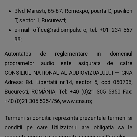
Blvd Marasti, 65-67, Romexpo, poarta D, pavilion
T, sector 1, Bucuresti;
e-mail:
office@radioimpuls.ro
, tel: +01 234 567
88;
Autoritatea de reglementare in domeniul
programelor audio este asigurata de catre
CONSILIUL NATIONAL AL AUDIOVIZUALULUI — CNA
Adresa: Bd. Libertatii nr.14, sector 5, cod 050706,
Bucuresti, ROMÂNIA, Tel: +40 (0)21 305 5350 Fax:
+40 (0)21 305 5354/56, www.cna.ro;
Termeni si conditii: reprezinta prezentele termeni si
conditii pe care Utilizatorul are obligatia sa le
respecte pentru a i se permite accesarea Site-ului;