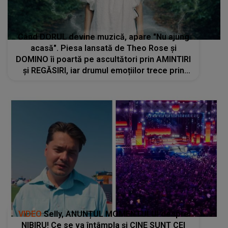
Când DORUL devine muzică, apare "Nu ajung
acasă". Piesa lansată de Theo Rose și
DOMINO îi poartă pe ascultători prin AMINTIRI
și REGĂSIRI, iar drumul emoțiilor trece prin
sufletul publicului: "Pentru toți cei care au
plecat departe ca să le fie mai bine"
VIDEO
Selly, ANUNȚUL MOMENTULUI despre
NIBIRU! Ce se va întâmpla și CINE SUNT CEI