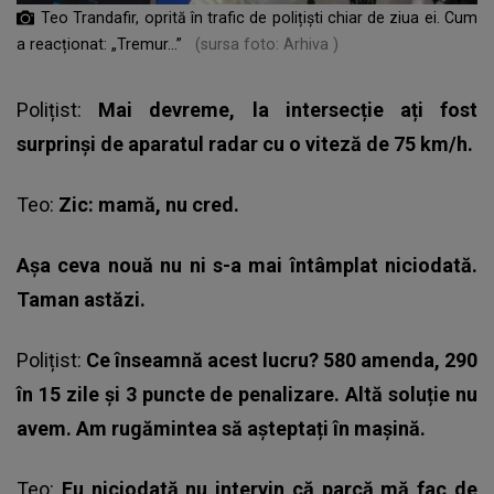
Teo Trandafir, oprită în trafic de polițiști chiar de ziua ei. Cum
a reacționat: „Tremur...”
(sursa foto: Arhiva )
Polițist:
Mai devreme, la intersecție ați fost
surprinși de aparatul radar cu o viteză de 75 km/h.
Teo:
Zic: mamă, nu cred.
Așa ceva nouă nu ni s-a mai întâmplat niciodată.
Taman astăzi.
Polițist:
Ce înseamnă acest lucru? 580 amenda, 290
în 15 zile și 3 puncte de penalizare. Altă soluție nu
avem. Am rugămintea să așteptați în mașină.
Teo:
Eu niciodată nu intervin că parcă mă fac de