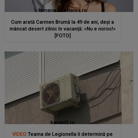
tvmania.libertatea.ro
Cum arată Carmen Brumă la 49 de ani, deși a
mâncat desert zilnic în vacanță: «Nu e noroc!»
[FOTO]
kanald2.ro
VIDEO
Teama de Legionella îi determină pe