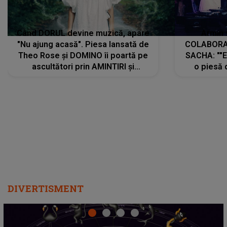
Când DORUL devine muzică, apare
Armin 
"Nu ajung acasă". Piesa lansată de
COLABORAR
Theo Rose și DOMINO îi poartă pe
SACHA: ""E
ascultători prin AMINTIRI și
o piesă 
REGĂSIRI, iar drumul emoțiilor
imediat pre
trece prin sufletul publicului:
cu mine șt
"Pentru toți cei care au plecat
păstrăm do
departe ca să le fie mai bine"
DIVERTISMENT