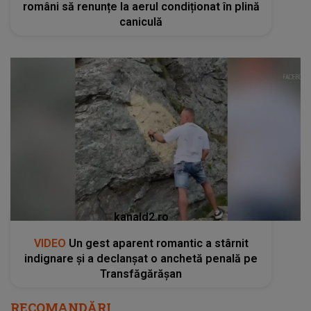
români să renunțe la aerul condiționat în plină
caniculă
kanald2.ro
VIDEO
Un gest aparent romantic a stârnit
indignare și a declanșat o anchetă penală pe
Transfăgărășan
RECOMANDĂRI