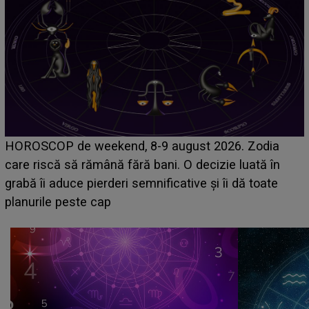
Emanuel a ținut ACEST DETALIU ASCUNS până
acum! În fața Alexandrei, concurentul din Casa Iubirii
face o MĂRTURISIRE NEAȘTEPTATĂ despre mama
sa: "I-am spus și ei în față, eu nu te iubesc pentru
că..."