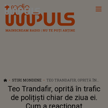
Radio Impuls
STIRI MONDENE
TEO TRANDAFIR, OPRITĂ ÎN
TRAFIC DE POLIȚIȘTI CHIAR DE
Teo Trandafir, oprită în trafic
ZIUA EI. CUM A REACȚIONAT
de polițiști chiar de ziua ei.
Cum a reacționat