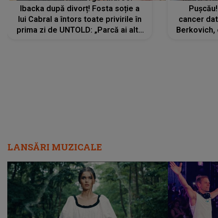
Ibacka după divorț! Fosta soție a
Pușcău!
lui Cabral a întors toate privirile în
cancer dato
prima zi de UNTOLD: „Parcă ai altă
Berkovich, 
strălucire, emani putere,
accident ru
încredere, siguranță...”
Dacă nu 
LANSĂRI MUZICALE