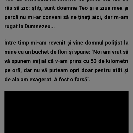
râs să zic: știți, sunt doamna Teo și e ziua mea și
parcă nu mi-ar conveni să ne țineți aici, dar m-am
rugat la Dumnezeu...
Între timp mi-am revenit și vine domnul polițist la
mine cu un buchet de flori și spune: `Noi am vrut să
vă spunem inițial că v-am prins cu 53 de kilometri
pe oră, dar nu vă puteam opri doar pentru atât și
de aia am exagerat. A fost o farsă`.