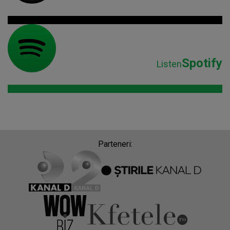
Spotify
Listen
Parteneri: