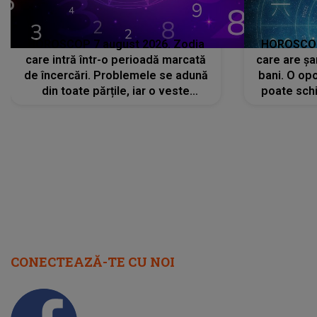
HOROSCOP 7 august 2026. Zodia
HOROSCOP 
care intră într-o perioadă marcată
care are șa
de încercări. Problemele se adună
bani. O opo
din toate părțile, iar o veste
poate schi
neașteptată îi dă planurile peste
la
cap
CONECTEAZĂ-TE CU NOI