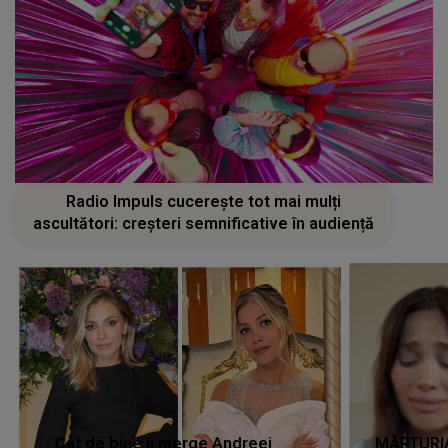
Radio Impuls cucerește tot mai mulți
ascultători: creșteri semnificative în audiență
Cât de bine îi merge Andreei
MĂRTURIA