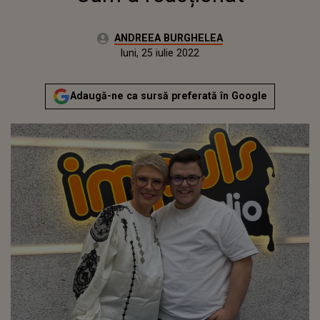
Autor:
ANDREEA BURGHELEA
Publicat:
joi, 3 iunie 2021
Actualizat:
luni, 25 iulie 2022
Adaugă-ne ca sursă preferată în Google