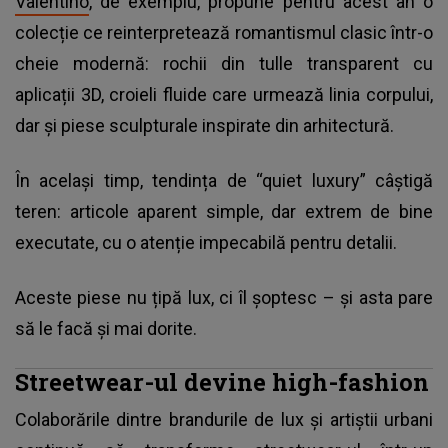
Valentino
, de exemplu, propune pentru acest an o
colecție ce reinterpretează romantismul clasic într-o
cheie modernă: rochii din tulle transparent cu
aplicații 3D, croieli fluide care urmează linia corpului,
dar și piese sculpturale inspirate din arhitectură.
În același timp, tendința de “quiet luxury” câștigă
teren: articole aparent simple, dar extrem de bine
executate, cu o atenție impecabilă pentru detalii.
Aceste piese nu țipă lux, ci îl șoptesc – și asta pare
să le facă și mai dorite.
Streetwear-ul devine high-fashion
Colaborările dintre brandurile de lux și artiștii urbani