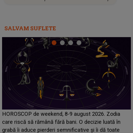
SALVAM SUFLETE
LINE-UP UNTOLD ONE, ziua 2. La ce oră urcă pe
scena principală a festivalului Zara Larsson? Artista
suedeză a ajuns deja în România și s-a filmat din