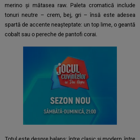
merino și mătasea raw. Paleta cromatică include
tonuri neutre – crem, bej, gri – însă este adesea
spartă de accente neașteptate: un top lime, o geantă
cobalt sau o pereche de pantofi corai.
Totul este despre balans: între clasic și modern, între