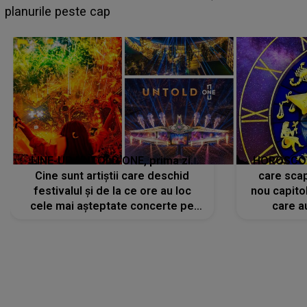
camera de hotel
LINE-UP UNTOLD ONE, prima zi.
HOROSCOP 
Cine sunt artiștii care deschid
care scap
festivalul și de la ce ore au loc
nou capitol
cele mai așteptate concerte pe
care a
scena principală?
perioadă 