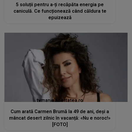
5 soluții pentru a-ți recăpăta energia pe
caniculă. Ce funcționează când căldura te
epuizează
tvmania.libertatea.ro
Cum arată Carmen Brumă la 49 de ani, deși a
mâncat desert zilnic în vacanță: «Nu e noroc!»
[FOTO]