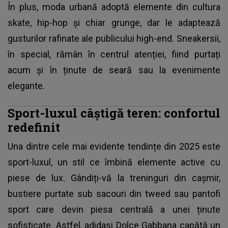
În plus, moda urbană adoptă elemente din cultura
skate, hip-hop și chiar grunge, dar le adaptează
gusturilor rafinate ale publicului high-end. Sneakersii,
în special, rămân în centrul atenției, fiind purtați
acum și în ținute de seară sau la evenimente
elegante.
Sport-luxul câștigă teren: confortul
redefinit
Una dintre cele mai evidente tendințe din 2025 este
sport-luxul, un stil ce îmbină elemente active cu
piese de lux. Gândiți-vă la treninguri din cașmir,
bustiere purtate sub sacouri din tweed sau pantofi
sport care devin piesa centrală a unei ținute
sofisticate. Astfel,
adidasi Dolce Gabbana
capătă un