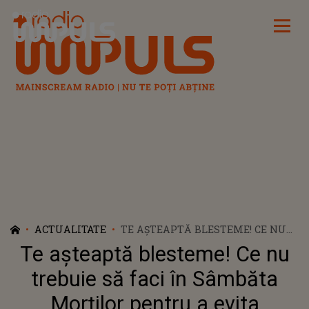
Radio Impuls
ACTUALITATE
TE AȘTEAPTĂ BLESTEME! CE NU
TREBUIE SĂ FACI ÎN SÂMBĂTA
Te așteaptă blesteme! Ce nu
MORȚILOR PENTRU A EVITA
NECAZURILE
trebuie să faci în Sâmbăta
Morților pentru a evita