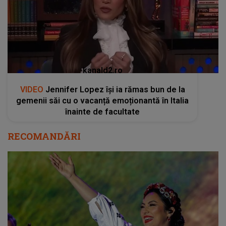
kanald2.ro
VIDEO
Jennifer Lopez își ia rămas bun de la
gemenii săi cu o vacanță emoționantă în Italia
înainte de facultate
RECOMANDĂRI