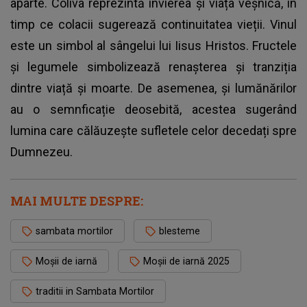
aparte. Coliva reprezintă învierea și viața veșnică, în
timp ce colacii sugerează continuitatea vieții. Vinul
este un simbol al sângelui lui Iisus Hristos. Fructele
și legumele simbolizează renașterea și tranziția
dintre viață și moarte. De asemenea, și lumănărilor
au o semnficație deosebită, acestea sugerând
lumina care călăuzește sufletele celor decedați spre
Dumnezeu.
MAI MULTE DESPRE:
sambata mortilor
blesteme
Moşii de iarnă
Moşii de iarnă 2025
traditii in Sambata Mortilor