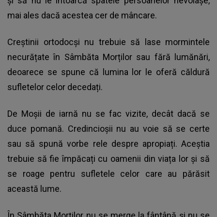
și să nu le întoarcă spatele persoanelor nevoiașe,
mai ales dacă acestea cer de mâncare.
Creștinii ortodocși nu trebuie să lase mormintele
necurățate în Sâmbăta Morților sau fără lumănări,
deoarece se spune că lumina lor le oferă căldură
sufletelor celor decedați.
De Moșii de iarnă
nu se fac vizite, decât dacă se
duce pomană. Credincioșii nu au voie să se certe
sau să spună vorbe rele despre apropiați. Aceștia
trebuie să fie împăcați cu oamenii din viața lor și să
se roage pentru sufletele celor care au părăsit
această lume.
În Sâmbăta Morților nu se merge la fântână și nu se