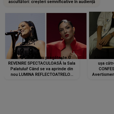
ascultători: creșteri semnificative în audiență
Tania Turtureanu pregătește O
Alexandra
REVENIRE SPECTACULOASĂ la Sala
ușa cătr
Palatului! Când se va aprinde din
CONFES
nou LUMINA REFLECTOATRELOR
Avertismentu
pentru artistă: " Vor fi multe
rămas ÎNT
cântece noi, în premieră. Cântece
au format-
care abia acum învață să respire"
"Am f