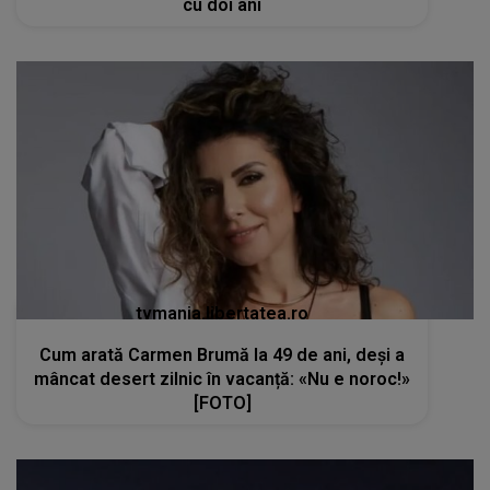
cu doi ani
tvmania.libertatea.ro
Cum arată Carmen Brumă la 49 de ani, deși a
mâncat desert zilnic în vacanță: «Nu e noroc!»
[FOTO]