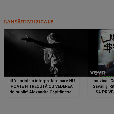
LANSĂRI MUZICALE
De această dată, "Dilaila" se simte
COLABORAR
altfel printr-o interpretare care NU
muzical! C
POATE FI TRECUTĂ CU VEDEREA
Savali și Ri
de public! Alexandra Căpitănescu
SĂ PRIV
a lansat VERSIUNEA LIVE a piesei