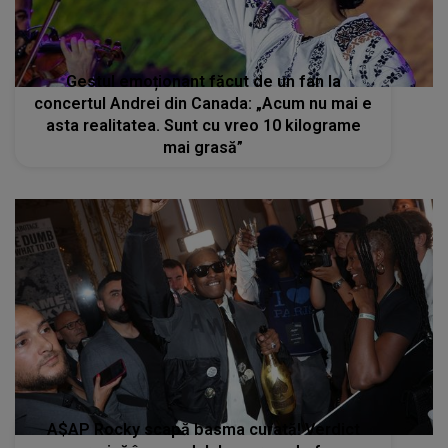
Gestul emoționant făcut de un fan la
concertul Andrei din Canada: „Acum nu mai e
asta realitatea. Sunt cu vreo 10 kilograme
mai grasă”
A$AP Rocky scapă basma curată! Verdict