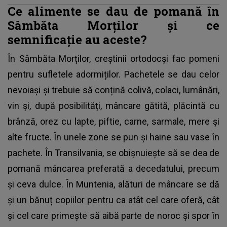
Ce alimente se dau de pomană în
Sâmbăta Morților și ce
semnificație au aceste?
În Sâmbăta Morților,
creștinii ortodocși fac pomeni
pentru sufletele adormiților. Pachetele se dau celor
nevoiași și trebuie să conțină colivă, colaci, lumânări,
vin și, după posibilități, mâncare gătită, plăcintă cu
brânză, orez cu lapte, piftie, carne, sarmale, mere şi
alte fructe. În unele zone se pun și haine sau vase în
pachete. În Transilvania, se obișnuiește să se dea de
pomană mâncarea preferată a decedatului, precum
și ceva dulce. În Muntenia, alături de mâncare se dă
și un bănuț copiilor pentru ca atât cel care oferă, cât
și cel care primește să aibă parte de noroc și spor în