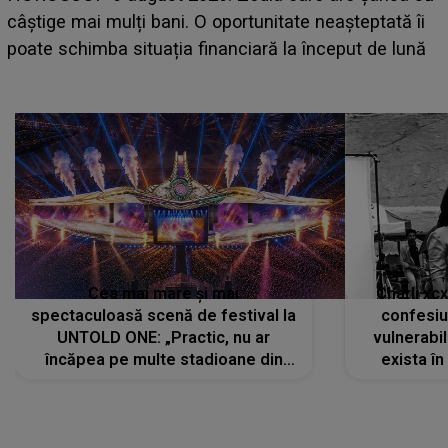
care deschid festivalul și de la ce ore au loc cele mai
așteptate concerte pe scena principală?
Cea mai mare și mai
Charli xc
spectaculoasă scenă de festival la
confesiu
UNTOLD ONE: „Practic, nu ar
vulnerabil
încăpea pe multe stadioane din
exista în
lume”. Evenimentul începe joi, 6
august 2026