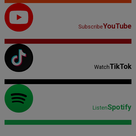
YouTube
Subscribe
TikTok
Watch
Spotify
Listen