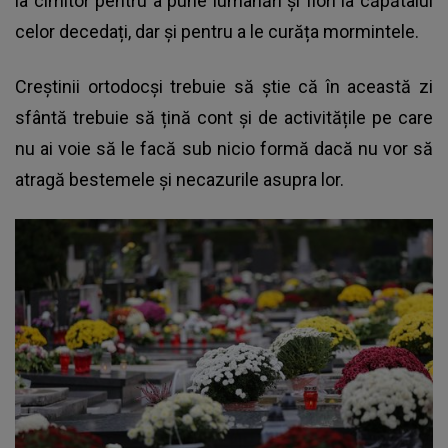
la cimitor pentru a pune lumânări și flori la căpătâiul
celor decedați, dar și pentru a le curăța mormintele.
Creștinii ortodocși trebuie să știe că în această zi
sfântă trebuie să țină cont și de activitățile pe care
nu ai voie să le facă sub nicio formă dacă nu vor să
atragă bestemele și necazurile asupra lor.