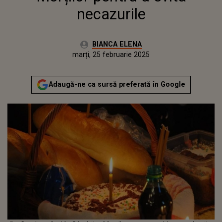
necazurile
Autor:
BIANCA ELENA
Publicat:
miercuri, 19 februarie 2025
Actualizat:
marți, 25 februarie 2025
Adaugă-ne ca sursă preferată în Google