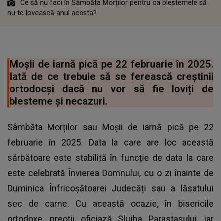
Ce să nu faci în Sâmbăta Morților pentru ca blestemele să
nu te lovească anul acesta?
Moșii de iarnă pică pe 22 februarie în 2025.
Iată de ce trebuie să se ferească creștinii
ortodocși dacă nu vor să fie loviți de
blesteme și necazuri.
Sâmbăta Morților sau Moșii de iarnă pică pe 22
februarie în 2025. Data la care are loc această
sărbătoare este stabilită în funcție de data la care
este celebrată Învierea Domnului, cu o zi înainte de
Duminica Înfricoșătoarei Judecăți sau a lăsatului
sec de carne. Cu această ocazie, în bisericile
ortodoxe, preoții oficiază Slujba Parastasului, iar