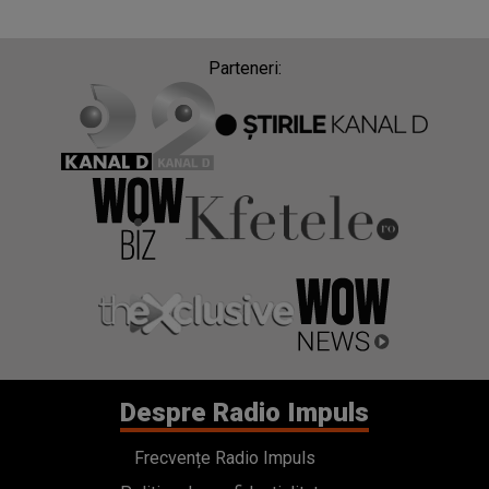
Parteneri:
Despre Radio Impuls
Frecvențe Radio Impuls