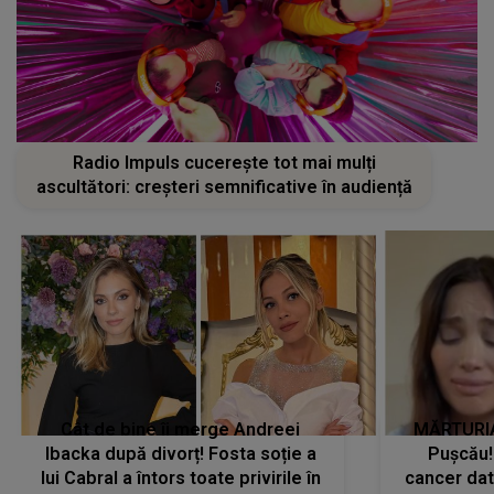
Radio Impuls cucerește tot mai mulți
ascultători: creșteri semnificative în audiență
Cât de bine îi merge Andreei
MĂRTURIA
Ibacka după divorț! Fosta soție a
Pușcău!
lui Cabral a întors toate privirile în
cancer dato