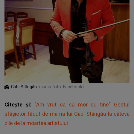
Gabi Stângău
(sursa foto: Facebook)
Citește și:
”Am vrut ca să mor cu tine” Gestul
sfâșietor făcut de mama lui Gabi Stângău la câteva
zile de la moartea artistului