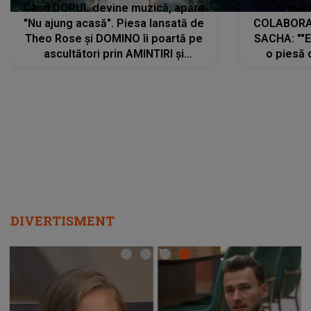
Când DORUL devine muzică, apare
Armin 
"Nu ajung acasă". Piesa lansată de
COLABORAR
Theo Rose și DOMINO îi poartă pe
SACHA: ""E
ascultători prin AMINTIRI și
o piesă 
REGĂSIRI, iar drumul emoțiilor
imediat pre
trece prin sufletul publicului:
cu mine șt
"Pentru toți cei care au plecat
păstrăm do
departe ca să le fie mai bine"
DIVERTISMENT