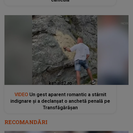
kanald2.ro
VIDEO
Un gest aparent romantic a stârnit
indignare și a declanșat o anchetă penală pe
Transfăgărășan
RECOMANDĂRI