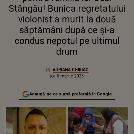
DUPĂ CE ȘI-A CONDUS
Stângău! Bunica regretatului
NEPOTUL PE ULTIMUL DRUM
violonist a murit la două
săptămâni după ce și-a
condus nepotul pe ultimul
drum
Autor:
ADRIANA CHIRIAC
Publicat:
miercuri, 6 martie 2024
Actualizat:
joi, 6 martie 2025
Adaugă-ne ca sursă preferată în Google