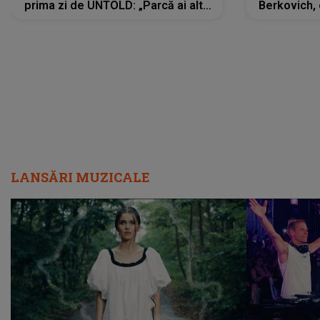
prima zi de UNTOLD: „Parcă ai altă
Berkovich, 
strălucire, emani putere,
accident ru
încredere, siguranță...”
Dacă nu 
LANSĂRI MUZICALE