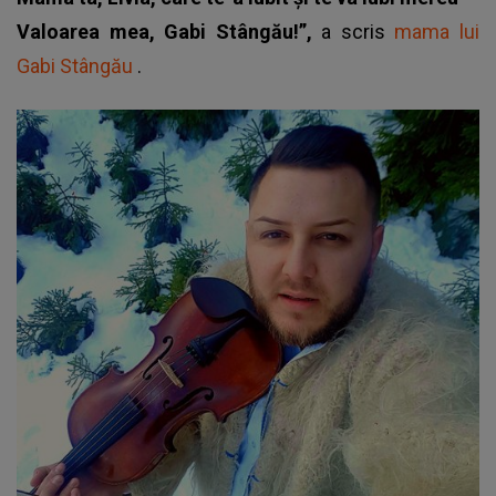
Valoarea mea, Gabi Stângău!”,
a scris
mama lui
Gabi Stângău
.