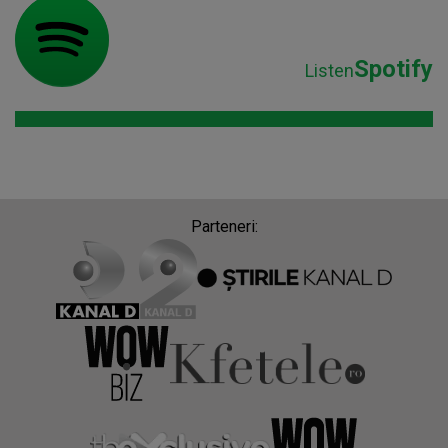
Spotify
Listen
Parteneri: