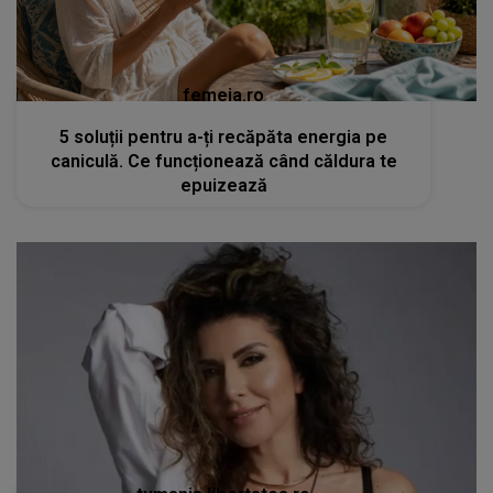
femeia.ro
5 soluții pentru a-ți recăpăta energia pe
caniculă. Ce funcționează când căldura te
epuizează