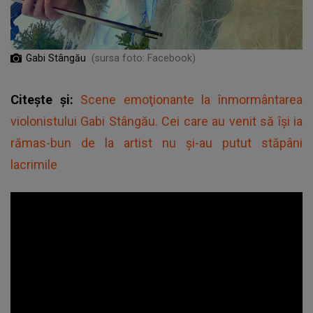
Gabi Stângău
(sursa foto: Facebook)
Citește și:
Scene emoţionante la înmormântarea
violonistului Gabi Stângău. Cei care au venit să îşi ia
rămas-bun de la artist nu și-au putut stăpâni
lacrimile