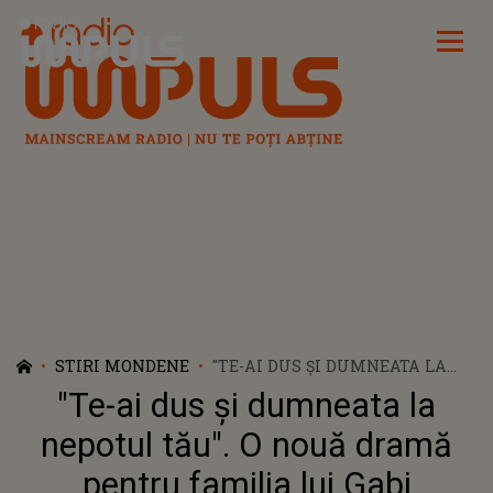
Radio Impuls
STIRI MONDENE
"TE-AI DUS ȘI DUMNEATA LA
NEPOTUL TĂU". O NOUĂ
"Te-ai dus și dumneata la
DRAMĂ PENTRU FAMILIA LUI
GABI STÂNGĂU! BUNICA
nepotul tău". O nouă dramă
REGRETATULUI VIOLONIST A
pentru familia lui Gabi
MURIT LA DOUĂ SĂPTĂMÂNI