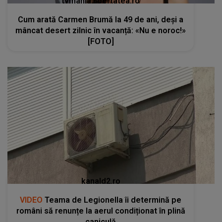
tvmania.libertatea.ro
Cum arată Carmen Brumă la 49 de ani, deși a
mâncat desert zilnic în vacanță: «Nu e noroc!»
[FOTO]
kanald2.ro
VIDEO
Teama de Legionella îi determină pe
români să renunțe la aerul condiționat în plină
caniculă