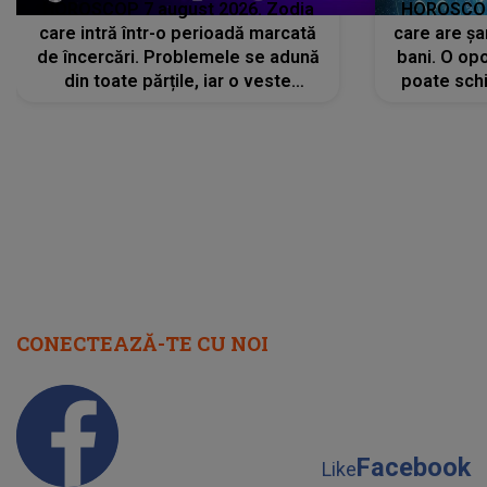
HOROSCOP 7 august 2026. Zodia
HOROSCOP 
care intră într-o perioadă marcată
care are șa
de încercări. Problemele se adună
bani. O opo
din toate părțile, iar o veste
poate schi
neașteptată îi dă planurile peste
la
cap
CONECTEAZĂ-TE CU NOI
Facebook
Like