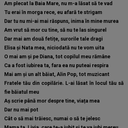
Am plecat la Baia Mare, nu m-a lăsat să te vad
Tu erai în morga rece, eu afară te strigam
Dar tu nu mi-ai mai răspuns, inima în mine murea
Am vrut să mor cu tine, să nu te las singurel
Dar mai am două fetițe, surorile tale dragi
Elisa și Nata mea, niciodată nu te vom uita
O mai am și pe Diana, tot copilul meu rămâne
Ca a fost iubirea ta, fara ea nu puteai respira
Mai am și un alt băiat, Alin Pop, tot muzicant
Fratele tău din copilărie. L-ai lăsat în locul tău să
fie băiatul meu
Aș scrie până mor despre tine, viața mea
Dar nu mai pot
Cât o să mai trăiesc, numai o să te jelesc
Mama ta, Livia, care te-a iubit și te va iubi mereu