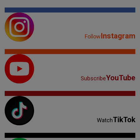
Instagram
Follow
YouTube
Subscribe
TikTok
Watch