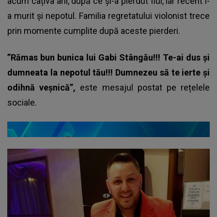
acum câțiva ani, după ce și-a pierdut fiul, iar recent i-
a murit și nepotul. Familia regretatului violonist trece
prin momente cumplite după aceste pierderi.
”Rămas bun bunica lui Gabi Stângău!!! Te-ai dus și
dumneata la nepotul tău!!! Dumnezeu să te ierte și
odihnă veșnică”,
este mesajul postat pe rețelele
sociale.