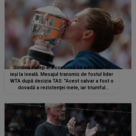
Simona Halep era convinsă că adevărul va
ieși la iveală. Mesajul transmis de fostul lider
WTA după decizia TAS: "Acest calvar a fost o
dovadă a rezistenţei mele, iar triumful
adevărului este dulce-amărui"