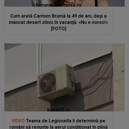
tvmania.libertatea.ro
Cum arată Carmen Brumă la 49 de ani, deși a
mâncat desert zilnic în vacanță: «Nu e noroc!»
[FOTO]
kanald2.ro
VIDEO
Teama de Legionella îi determină pe
români să renunțe la aerul condiționat în plină