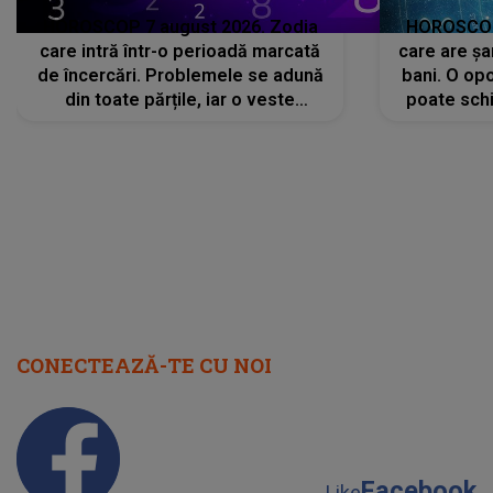
HOROSCOP 7 august 2026. Zodia
HOROSCOP 
care intră într-o perioadă marcată
care are șa
de încercări. Problemele se adună
bani. O opo
din toate părțile, iar o veste
poate schi
neașteptată îi dă planurile peste
la
cap
CONECTEAZĂ-TE CU NOI
Facebook
Like