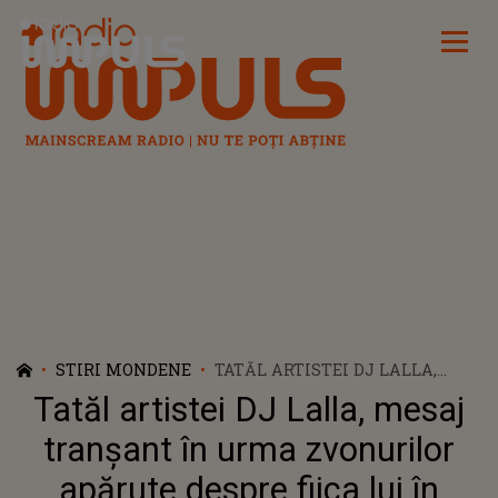
Radio Impuls
STIRI MONDENE
TATĂL ARTISTEI DJ LALLA,
MESAJ TRANȘANT ÎN URMA
Tatăl artistei DJ Lalla, mesaj
ZVONURILOR APĂRUTE DESPRE
FIICA LUI ÎN SPAȚIUL PUBLIC.
tranșant în urma zvonurilor
BĂRBATUL A CLARIFICAT
apărute despre fiica lui în
ÎNTREAGA SITUAȚIE: "NU ERA