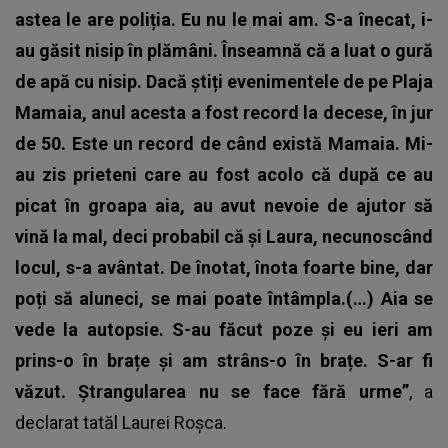
astea le are poliția. Eu nu le mai am. S-a înecat, i-
au găsit nisip în plămâni. Înseamnă că a luat o gură
de apă cu nisip. Dacă știți evenimentele de pe Plaja
Mamaia, anul acesta a fost record la decese, în jur
de 50. Este un record de când există Mamaia. Mi-
au zis prieteni care au fost acolo că după ce au
picat în groapa aia, au avut nevoie de ajutor să
vină la mal, deci probabil că și Laura, necunoscând
locul, s-a avântat. De înotat, înota foarte bine, dar
poți să aluneci, se mai poate întâmpla.(…) Aia se
vede la autopsie. S-au făcut poze și eu ieri am
prins-o în brațe și am strâns-o în brațe. S-ar fi
văzut. Ștrangularea nu se face fără urme”
, a
declarat
tatăl Laurei Roșca.