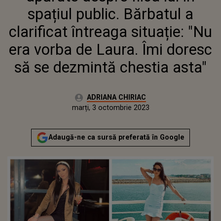
VORBA DE LAURA. ÎMI DORESC
spațiul public. Bărbatul a
SĂ SE DEZMINTĂ CHESTIA
ASTA"
clarificat întreaga situație: "Nu
era vorba de Laura. Îmi doresc
să se dezmintă chestia asta"
Autor:
ADRIANA CHIRIAC
Publicat:
marți, 3 octombrie 2023
Actualizat:
marți, 3 octombrie 2023
Adaugă-ne ca sursă preferată în Google