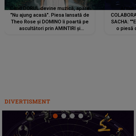
Când DORUL devine muzică, apare
Armin 
"Nu ajung acasă". Piesa lansată de
COLABORAR
Theo Rose și DOMINO îi poartă pe
SACHA: ""E
ascultători prin AMINTIRI și
o piesă 
REGĂSIRI, iar drumul emoțiilor
imediat pre
trece prin sufletul publicului:
cu mine șt
"Pentru toți cei care au plecat
păstrăm do
departe ca să le fie mai bine"
DIVERTISMENT