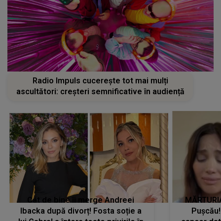
Radio Impuls cucerește tot mai mulți
ascultători: creșteri semnificative în audiență
Cât de bine îi merge Andreei
MĂRTURIA
Ibacka după divorț! Fosta soție a
Pușcău!