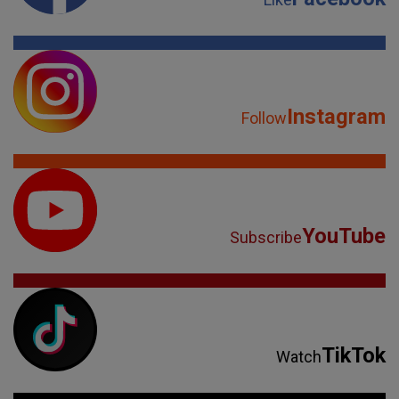
Instagram
Follow
YouTube
Subscribe
TikTok
Watch