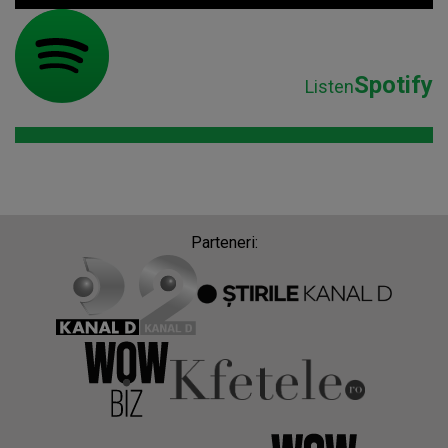
Spotify
Listen
Parteneri: