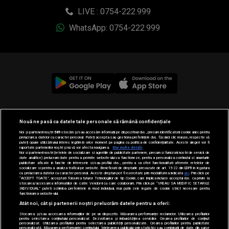
LIVE : 0754-222.999
WhatsApp: 0754-222.999
© 2019-2026 DOGAN MEDIA INTERNATIONAL SA, Toate
Nouă ne pasă ca datele tale personale să rămână confidențiale
drepturile rezervate.
Noi și partenerii noștri
589
stocăm și/sau accesăm informații pe dispozitivul dvs., precum identificatorii cookie unici pentru
prelucrarea datelor cu caracter personal. Puteți accepta sau gestiona preferințele dvs. făcând clic mai jos, respectiv vă
puteți opune utilizării unui interes legitim în orice moment pe pagina cu politica de confidențialitate. Aceste alegeri vor fi
raportate partenerilor noștri și nu vă vor afecta navigarea.
Mai multe detalii
Noi si partenerii nostri (retelele de socializare si agentiile de publicitate partenere, precum si furnizorii nostri de servicii de
date analitice) prelucram date pentru a permite website-ului sa functioneze, pentru a personaliza continutul si anunturile
publicitare afisate in functie de interesele si/sau profilul dvs., pentru a va oferi functionalitati aferente retelelor de
socializare si pentru a analiza traficul pe website. Beneficiati de drepturile prevazute de art. 15-22 din GDPR in legatura
cu prelucrarea datelor cu caracter personal. Aceste drepturi pot fi exercitate prin modalitatea indicata
aici
. Prin click pe
“ACCEPT TOATE”, acceptati folosirea tuturor Tehnologiilor de tip Cookie, care implica inclusiv acceptul dvs. cu privire la
stocarea/accesarea informatiilor de catre Vendor-ii cu care colaboram. Prin click pe “VREAU SA MODIFIC SETARILE
INDIVIDUAL” puteti schimba preferintele in mod individual, mai putin cele legate de cookie strict necesare pentru
functionarea website-ului.
Atât noi, cât și partenerii noștri prelucrăm datele pentru a oferi:
Stocarea și/sau accesarea informațiilor de pe un dispozitiv. Măsurarea performanței reclamelor. Utilizarea profilurilor
pentru selectarea conținutului personalizat. Dezvoltarea și îmbunătățirea serviciilor. Crearea profilurilor de conținut
personalizat. Utilizarea profilurilor pentru selectarea publicității personalizate. Crearea profilurilor pentru publicitate
personalizată. Măsurarea performanței conținutului. Înțelegerea publicului prin statistici sau combinații de date din surse