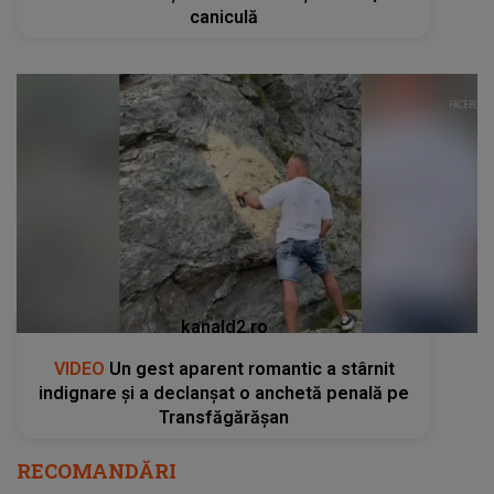
caniculă
kanald2.ro
VIDEO
Un gest aparent romantic a stârnit
indignare și a declanșat o anchetă penală pe
Transfăgărășan
RECOMANDĂRI