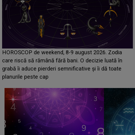
Emanuel a ținut ACEST DETALIU ASCUNS până
acum! În fața Alexandrei, concurentul din Casa Iubirii
face o MĂRTURISIRE NEAȘTEPTATĂ despre mama
sa: "I-am spus și ei în față, eu nu te iubesc pentru
că..."