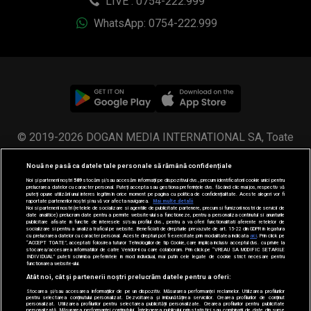
LIVE : 0754-222.999
WhatsApp: 0754-222.999
© 2019-2026 DOGAN MEDIA INTERNATIONAL SA, Toate
drepturile rezervate.
Nouă ne pasă ca datele tale personale să rămână confidențiale
Noi și partenerii noștri
589
stocăm și/sau accesăm informații pe dispozitivul dvs., precum identificatorii cookie unici pentru
prelucrarea datelor cu caracter personal. Puteți accepta sau gestiona preferințele dvs. făcând clic mai jos, respectiv vă
puteți opune utilizării unui interes legitim în orice moment pe pagina cu politica de confidențialitate. Aceste alegeri vor fi
raportate partenerilor noștri și nu vă vor afecta navigarea.
Mai multe detalii
Noi si partenerii nostri (retelele de socializare si agentiile de publicitate partenere, precum si furnizorii nostri de servicii de
date analitice) prelucram date pentru a permite website-ului sa functioneze, pentru a personaliza continutul si anunturile
publicitare afisate in functie de interesele si/sau profilul dvs., pentru a va oferi functionalitati aferente retelelor de
socializare si pentru a analiza traficul pe website. Beneficiati de drepturile prevazute de art. 15-22 din GDPR in legatura
cu prelucrarea datelor cu caracter personal. Aceste drepturi pot fi exercitate prin modalitatea indicata
aici
. Prin click pe
“ACCEPT TOATE”, acceptati folosirea tuturor Tehnologiilor de tip Cookie, care implica inclusiv acceptul dvs. cu privire la
stocarea/accesarea informatiilor de catre Vendor-ii cu care colaboram. Prin click pe “VREAU SA MODIFIC SETARILE
INDIVIDUAL” puteti schimba preferintele in mod individual, mai putin cele legate de cookie strict necesare pentru
functionarea website-ului.
Atât noi, cât și partenerii noștri prelucrăm datele pentru a oferi:
Stocarea și/sau accesarea informațiilor de pe un dispozitiv. Măsurarea performanței reclamelor. Utilizarea profilurilor
pentru selectarea conținutului personalizat. Dezvoltarea și îmbunătățirea serviciilor. Crearea profilurilor de conținut
personalizat. Utilizarea profilurilor pentru selectarea publicității personalizate. Crearea profilurilor pentru publicitate
personalizată. Măsurarea performanței conținutului. Înțelegerea publicului prin statistici sau combinații de date din surse