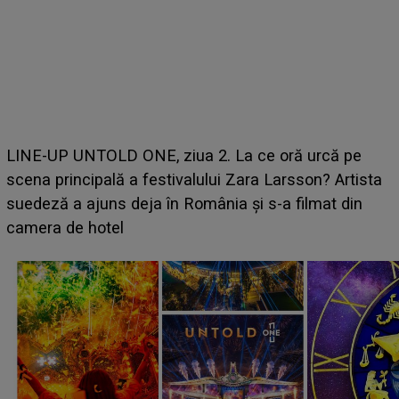
Ce a dezvăluit noua concurentă din "Casa Iubirii" l-a
luat prin surprindere pe Emanuel. CINE ESTE
BĂIATUL VIZAT de Alexandra?! Aflându-se în fața
faptului împlinit, A RECUNOSCUT IMEDIAT: "Am
avut..."