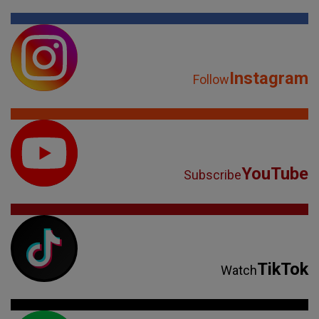
Instagram
Follow
YouTube
Subscribe
TikTok
Watch