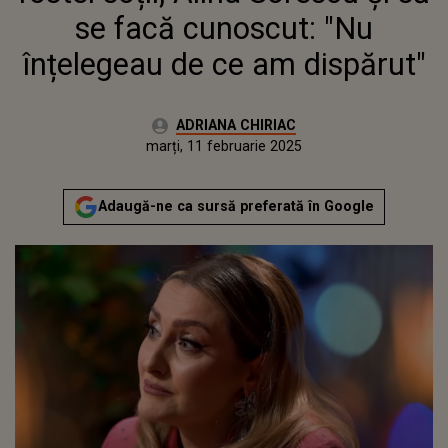
se facă cunoscut: "Nu
înțelegeau de ce am dispărut"
Autor:
ADRIANA CHIRIAC
Publicat:
marți, 11 februarie 2025
Actualizat:
marți, 11 februarie 2025
Adaugă-ne ca sursă preferată în Google