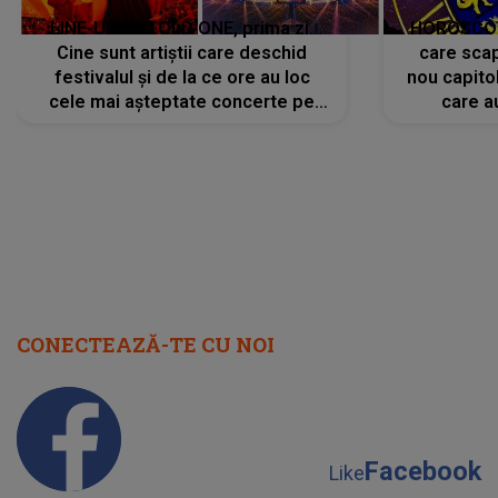
LINE-UP UNTOLD ONE, prima zi.
HOROSCOP 
Cine sunt artiștii care deschid
care scap
festivalul și de la ce ore au loc
nou capitol
cele mai așteptate concerte pe
care a
scena principală?
perioadă 
CONECTEAZĂ-TE CU NOI
Facebook
Like