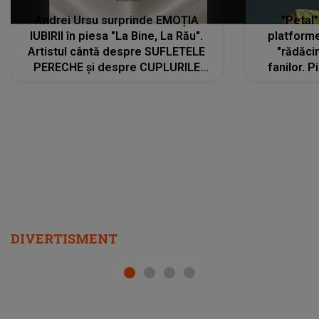
Andrei Ursu surprinde EMOȚIA
"Petal"
IUBIRII în piesa "La Bine, La Rău".
platforme
Artistul cântă despre SUFLETELE
"rădăci
PERECHE și despre CUPLURILE
fanilor. 
care aleg să meargă împreună pe
Arian
același drum, INDIFERENT DE CE LE
ascultă
REZERVĂ VIAȚA
DIVERTISMENT