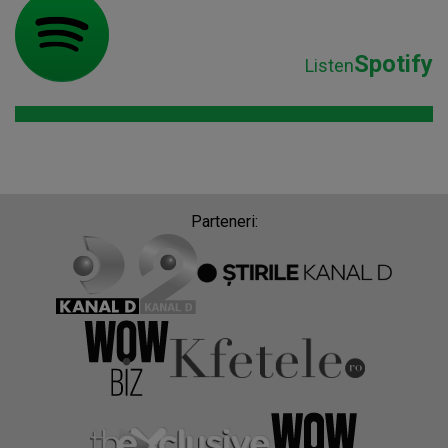
Spotify
Listen
Parteneri: