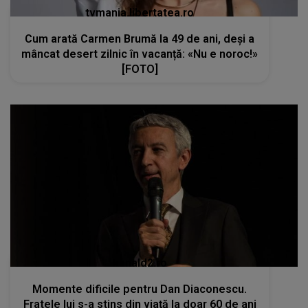
tvmania.libertatea.ro
Cum arată Carmen Brumă la 49 de ani, deși a
mâncat desert zilnic în vacanță: «Nu e noroc!»
[FOTO]
kanald2.ro
Momente dificile pentru Dan Diaconescu.
Fratele lui s-a stins din viață la doar 60 de ani