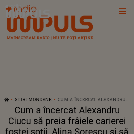
Radio Impuls
STIRI MONDENE
CUM A ÎNCERCAT ALEXANDRU
CIUCU SĂ PREIA FRÂIELE
Cum a încercat Alexandru
CARIEREI FOSTEI SOȚII, ALINA
SORESCU ȘI SĂ SE FACĂ
Ciucu să preia frâiele carierei
CUNOSCUT: "NU ÎNȚELEGEAU
fostei soții, Alina Sorescu și să
DE CE AM DISPĂRUT"