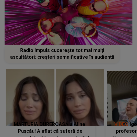
Radio Impuls cucerește tot mai mulți
ascultători: creșteri semnificative în audiență
MĂRTURIA DUREROASĂ a Alinei
VIDEO
Igo
Pușcău! A aflat că suferă de
profesori