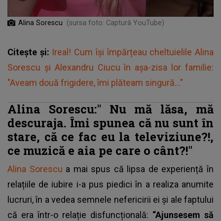
Alina Sorescu
(sursa foto: Captură YouTube)
Citește și:
Ireal! Cum își împărțeau cheltuielile Alina
Sorescu și Alexandru Ciucu în așa-zisa lor familie:
"Aveam două frigidere, îmi plăteam singură..."
Alina Sorescu:"
Nu mă lăsa, mă
descuraja. Îmi spunea că nu sunt în
stare, că ce fac eu la televiziune?!,
ce muzică e aia pe care o cânt?!"
Alina Sorescu
a mai spus că lipsa de experiență în
relațiile de iubire i-a pus piedici în a realiza anumite
lucruri, în a vedea semnele nefericirii ei și ale faptului
că era într-o relație disfuncțională:
“Ajunsesem să