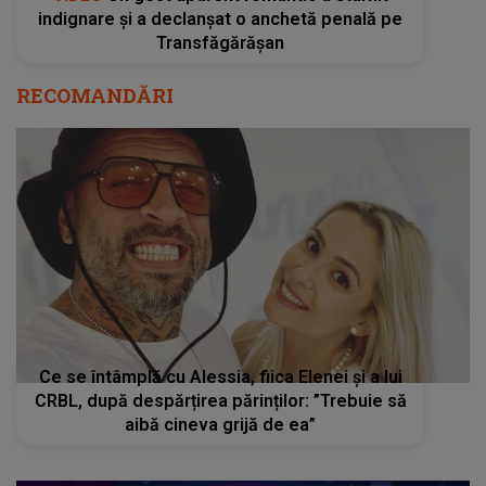
indignare și a declanșat o anchetă penală pe
Transfăgărășan
RECOMANDĂRI
Ce se întâmplă cu Alessia, fiica Elenei și a lui
CRBL, după despărțirea părinților: ”Trebuie să
aibă cineva grijă de ea”