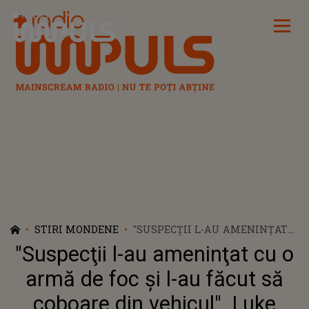
Radio Impuls
STIRI MONDENE
"SUSPECŢII L-AU AMENINŢAT
CU O ARMĂ DE FOC ŞI L-AU
"Suspecţii l-au ameninţat cu o
FĂCUT SĂ COBOARE DIN
VEHICUL". LUKE FLEURS,
armă de foc şi l-au făcut să
ÎMPUȘCAT ÎN TIMPUL UNUI
coboare din vehicul". Luke
JAF PETRECUT ÎN BENZINĂRIE