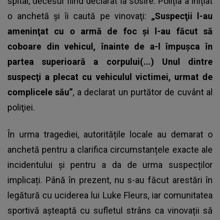
spital, decesul fiind declarat la sosire. Poliția a inițiat
o anchetă şi îi caută pe vinovaţi:
„Suspecţii l-au
ameninţat cu o armă de foc şi l-au făcut să
coboare din vehicul, înainte de a-l împuşca în
partea superioară a corpului(...) Unul dintre
suspecţi a plecat cu vehiculul victimei, urmat de
complicele său”
, a declarat un purtător de cuvânt al
poliţiei.
În urma tragediei, autoritățile locale au demarat o
anchetă pentru a clarifica circumstanțele exacte ale
incidentului și pentru a da de urma suspecților
implicați. Până în prezent, nu s-au făcut arestări în
legătură cu
uciderea lui Luke Fleurs
, iar comunitatea
sportivă așteaptă cu sufletul strâns ca vinovații să