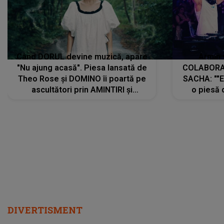
Când DORUL devine muzică, apare
Armin 
"Nu ajung acasă". Piesa lansată de
COLABORAR
Theo Rose și DOMINO îi poartă pe
SACHA: ""E
ascultători prin AMINTIRI și
o piesă 
REGĂSIRI, iar drumul emoțiilor
imediat pre
trece prin sufletul publicului:
cu mine șt
"Pentru toți cei care au plecat
păstrăm do
departe ca să le fie mai bine"
DIVERTISMENT