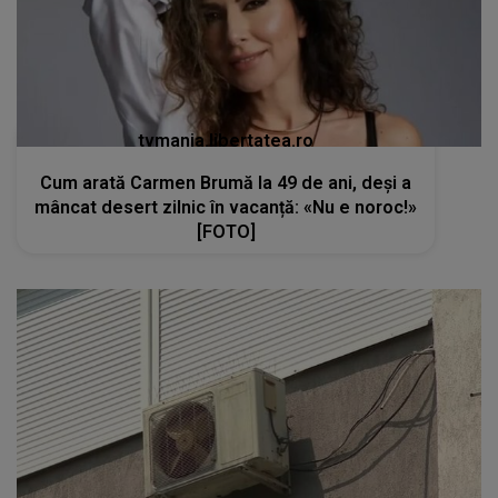
tvmania.libertatea.ro
Cum arată Carmen Brumă la 49 de ani, deși a
mâncat desert zilnic în vacanță: «Nu e noroc!»
[FOTO]