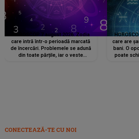
HOROSCOP 7 august 2026. Zodia
HOROSCOP 
care intră într-o perioadă marcată
care are șa
de încercări. Problemele se adună
bani. O opo
din toate părțile, iar o veste
poate schi
neașteptată îi dă planurile peste
la
cap
CONECTEAZĂ-TE CU NOI