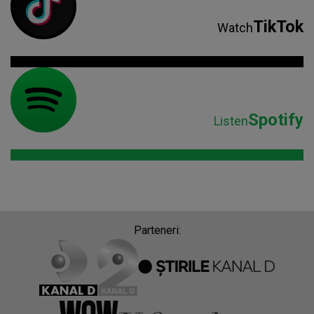
TikTok
Watch
Spotify
Listen
Parteneri: