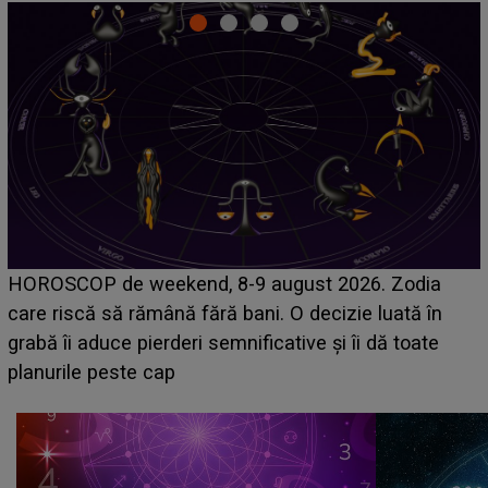
Emanuel a ținut ACEST DETALIU ASCUNS până
acum! În fața Alexandrei, concurentul din Casa Iubirii
face o MĂRTURISIRE NEAȘTEPTATĂ despre mama
sa: "I-am spus și ei în față, eu nu te iubesc pentru
că..."