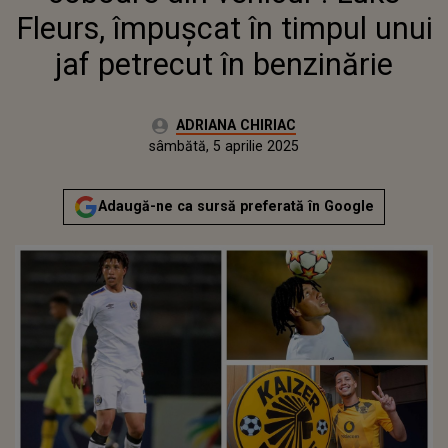
Fleurs, împușcat în timpul unui
jaf petrecut în benzinărie
Autor:
ADRIANA CHIRIAC
Publicat:
vineri, 5 aprilie 2024
Actualizat:
sâmbătă, 5 aprilie 2025
Adaugă-ne ca sursă preferată în Google