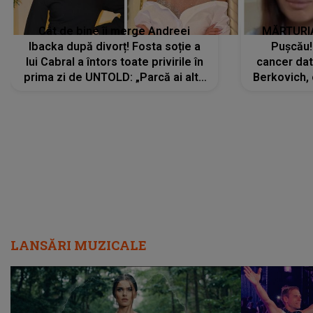
Cât de bine îi merge Andreei
MĂRTURIA
Ibacka după divorț! Fosta soție a
Pușcău!
lui Cabral a întors toate privirile în
cancer dato
prima zi de UNTOLD: „Parcă ai altă
Berkovich, 
strălucire, emani putere,
accident ru
încredere, siguranță...”
Dacă nu 
LANSĂRI MUZICALE