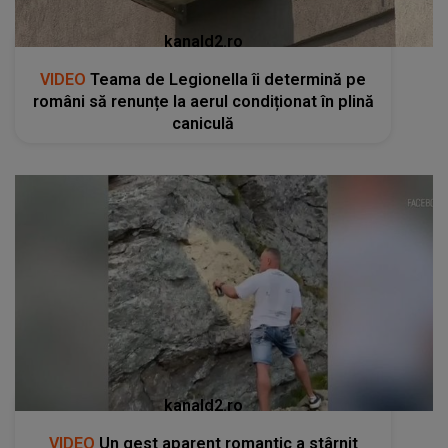
kanald2.ro
VIDEO
Teama de Legionella îi determină pe
români să renunțe la aerul condiționat în plină
caniculă
kanald2.ro
VIDEO
Un gest aparent romantic a stârnit