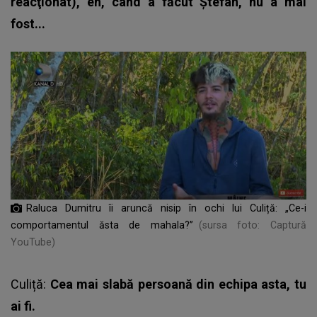
reacţionat), eh, când a făcut Ștefan, nu a mai
fost...
Raluca Dumitru îi aruncă nisip în ochi lui Culiță: „Ce-i
comportamentul ăsta de mahala?”
(sursa foto: Captură
YouTube)
Culiță:
Cea mai slabă persoană din echipa asta, tu
ai fi.