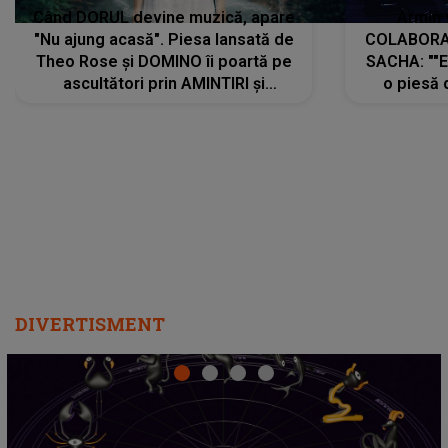
Când DORUL devine muzică, apare
Armin 
"Nu ajung acasă". Piesa lansată de
COLABORAR
Theo Rose și DOMINO îi poartă pe
SACHA: ""E
ascultători prin AMINTIRI și
o piesă 
REGĂSIRI, iar drumul emoțiilor
imediat pre
trece prin sufletul publicului:
cu mine șt
"Pentru toți cei care au plecat
păstrăm do
departe ca să le fie mai bine"
DIVERTISMENT