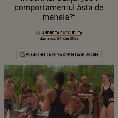
comportamentul ăsta de
mahala?”
Autor:
ANDREEA BURGHELEA
Publicat:
miercuri, 19 mai 2021
Actualizat:
duminică, 24 iulie 2022
Adaugă-ne ca sursă preferată în Google