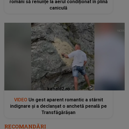
români să renunțe la aerul condiționat în plină
caniculă
kanald2.ro
VIDEO
Un gest aparent romantic a stârnit
indignare și a declanșat o anchetă penală pe
Transfăgărășan
RECOMANDĂRI