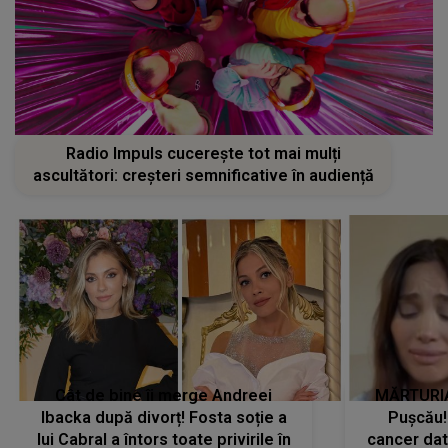
Radio Impuls cucerește tot mai mulți
ascultători: creșteri semnificative în audiență
Cât de bine îi merge Andreei
MĂRTURIA
Ibacka după divorț! Fosta soție a
Pușcău!
lui Cabral a întors toate privirile în
cancer dato