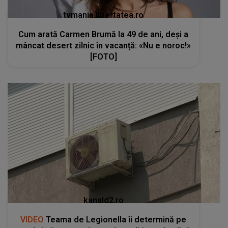
tvmania.libertatea.ro
Cum arată Carmen Brumă la 49 de ani, deși a
mâncat desert zilnic în vacanță: «Nu e noroc!»
[FOTO]
kanald2.ro
VIDEO
Teama de Legionella îi determină pe