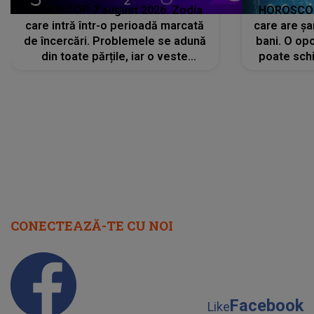
HOROSCOP 7 august 2026. Zodia
HOROSCOP 
care intră într-o perioadă marcată
care are șa
de încercări. Problemele se adună
bani. O opo
din toate părțile, iar o veste
poate schi
neașteptată îi dă planurile peste
la
cap
CONECTEAZĂ-TE CU NOI
Facebook
Like