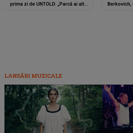
prima zi de UNTOLD: „Parcă ai altă
Berkovich, 
strălucire, emani putere,
accident ru
încredere, siguranță...”
Dacă nu 
LANSĂRI MUZICALE