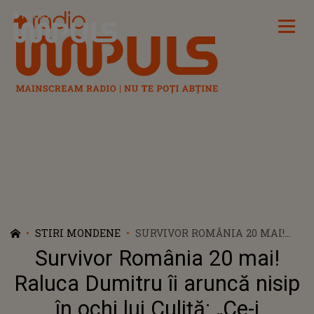
Radio Impuls
STIRI MONDENE
SURVIVOR ROMÂNIA 20 MAI!
RALUCA DUMITRU ÎI ARUNCĂ
Survivor România 20 mai!
NISIP ÎN OCHI LUI CULIȚĂ: „CE-I
COMPORTAMENTUL ĂSTA DE
Raluca Dumitru îi aruncă nisip
MAHALA?”
în ochi lui Culiță: „Ce-i