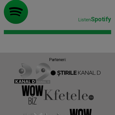
Spotify
Listen
Parteneri: