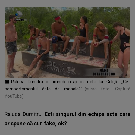
Raluca Dumitru îi aruncă nisip în ochi lui Culiță: „Ce-i
comportamentul ăsta de mahala?”
(sursa foto: Captură
YouTube)
Raluca Dumitru:
Eşti singurul din echipa asta care
ar spune că sun fake, ok?