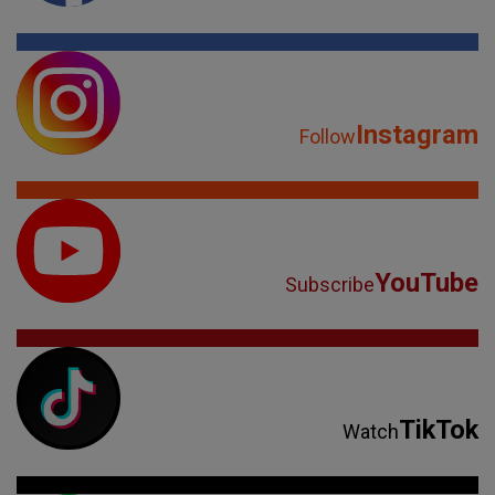
Instagram
Follow
YouTube
Subscribe
TikTok
Watch