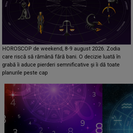
Emanuel a ținut ACEST DETALIU ASCUNS până
acum! În fața Alexandrei, concurentul din Casa Iubirii
face o MĂRTURISIRE NEAȘTEPTATĂ despre mama
sa: "I-am spus și ei în față, eu nu te iubesc pentru
că..."