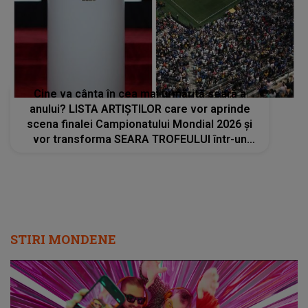
Cine va cânta în cea mai urmărită seară a
anului? LISTA ARTIȘTILOR care vor aprinde
scena finalei Campionatului Mondial 2026 și
vor transforma SEARA TROFEULUI într-un
show de neuitat: "Ceremonia de închidere va
încheia..."
STIRI MONDENE