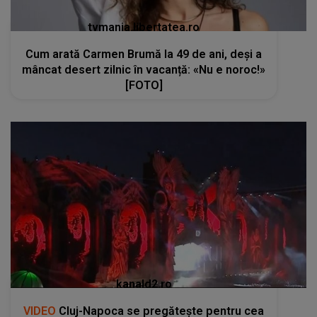
tvmania.libertatea.ro
Cum arată Carmen Brumă la 49 de ani, deși a
mâncat desert zilnic în vacanță: «Nu e noroc!»
[FOTO]
kanald2.ro
VIDEO
Cluj-Napoca se pregătește pentru cea