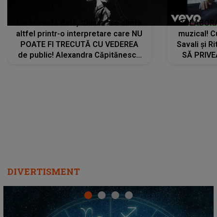
De această dată, "Dilaila" se simte
COLABORAR
altfel printr-o interpretare care NU
muzical! C
POATE FI TRECUTĂ CU VEDEREA
Savali și Ri
de public! Alexandra Căpitănescu
SĂ PRIV
a lansat VERSIUNEA LIVE a piesei
DIVERTISMENT