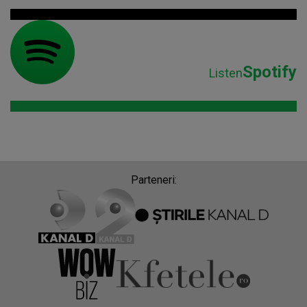
Spotify
Listen
Parteneri: