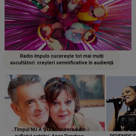
Radio Impuls cucerește tot mai mulți
ascultători: creșteri semnificative în audiență
Timpul NU A ȘTERS durerea din
Tania Tu