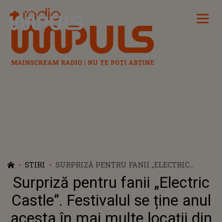
Radio Impuls
STIRI
SURPRIZĂ PENTRU FANII „ELECTRIC
CASTLE”. FESTIVALUL SE ȚINE ANUL
Surpriză pentru fanii „Electric
ACESTA ÎN MAI MULTE LOCAȚII DIN CLUJ
Castle”. Festivalul se ține anul
acesta în mai multe locații din