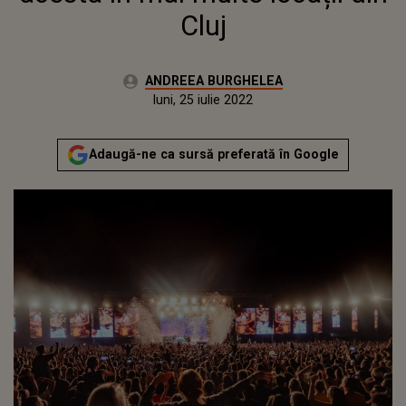
Cluj
Autor:
ANDREEA BURGHELEA
Publicat:
marți, 8 iunie 2021
Actualizat:
luni, 25 iulie 2022
Adaugă-ne ca sursă preferată în Google