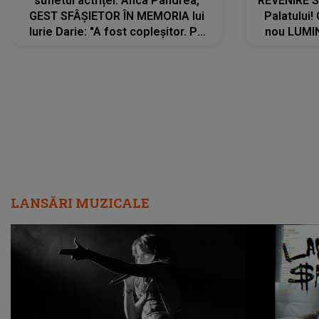
sufletul actriței. Anca Pandrea,
REVENIRE 
GEST SFÂȘIETOR ÎN MEMORIA lui
Palatului!
Iurie Darie: "A fost copleșitor. Pe
nou LUMI
măsură ce trece timpul parcă..."
pentru a
cântece no
care abia 
LANSĂRI MUZICALE