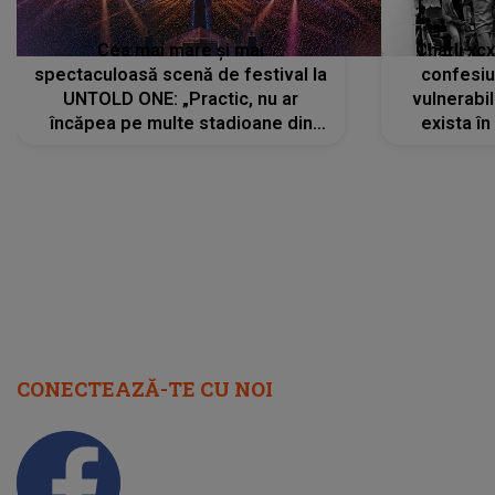
Cea mai mare și mai
Charli xc
spectaculoasă scenă de festival la
confesiu
UNTOLD ONE: „Practic, nu ar
vulnerabil
încăpea pe multe stadioane din
exista în
lume”. Evenimentul începe joi, 6
august 2026
CONECTEAZĂ-TE CU NOI