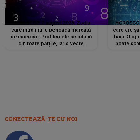
HOROSCOP 7 august 2026. Zodia
HOROSCOP 
care intră într-o perioadă marcată
care are șa
de încercări. Problemele se adună
bani. O opo
din toate părțile, iar o veste
poate schi
neașteptată îi dă planurile peste
la
cap
CONECTEAZĂ-TE CU NOI