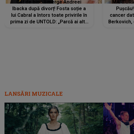
Cât de bine îi merge Andreei
MĂRTURIA
Ibacka după divorț! Fosta soție a
Pușcău!
lui Cabral a întors toate privirile în
cancer dato
prima zi de UNTOLD: „Parcă ai altă
Berkovich, 
strălucire, emani putere,
accident ru
încredere, siguranță...”
Dacă nu 
LANSĂRI MUZICALE