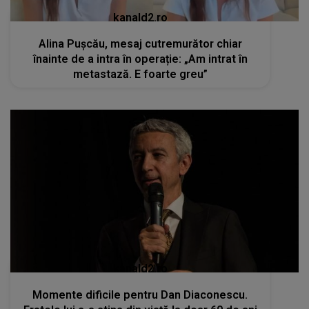
kanald2.ro
Alina Pușcău, mesaj cutremurător chiar
înainte de a intra în operație: „Am intrat în
metastază. E foarte greu”
kanald2.ro
Momente dificile pentru Dan Diaconescu.