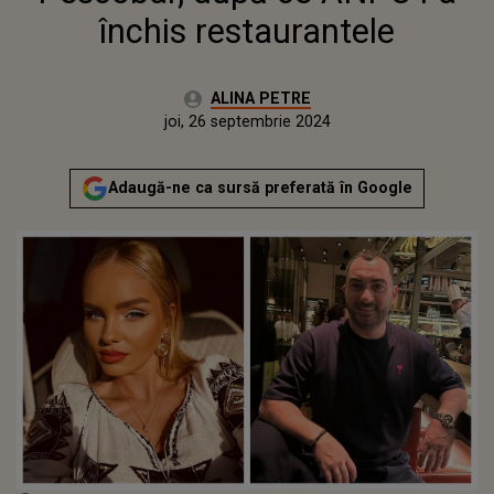
închis restaurantele
Autor:
ALINA PETRE
Publicat:
marți, 26 septembrie 2023
Actualizat:
joi, 26 septembrie 2024
Adaugă-ne ca sursă preferată în Google