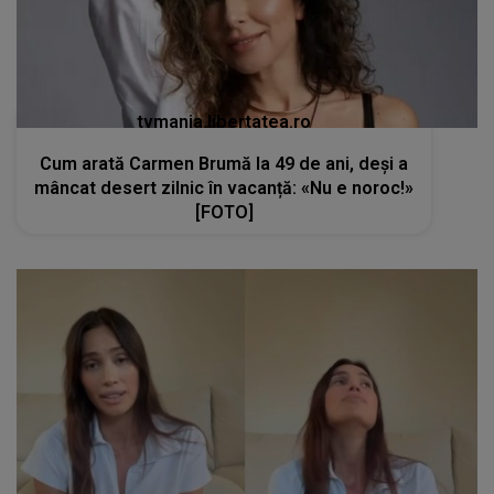
tvmania.libertatea.ro
Cum arată Carmen Brumă la 49 de ani, deși a
mâncat desert zilnic în vacanță: «Nu e noroc!»
[FOTO]