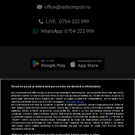
office@radioimpuls.ro
LIVE : 0754-222.999
WhatsApp: 0754-222.999
© 2019-2026 DOGAN MEDIA INTERNATIONAL SA, Toate
Nouă ne pasă ca datele tale personale să rămână confidențiale
drepturile rezervate.
Noi și partenerii noștri
589
stocăm și/sau accesăm informații pe dispozitivul dvs., precum identificatorii cookie unici pentru
prelucrarea datelor cu caracter personal. Puteți accepta sau gestiona preferințele dvs. făcând clic mai jos, respectiv vă
puteți opune utilizării unui interes legitim în orice moment pe pagina cu politica de confidențialitate. Aceste alegeri vor fi
raportate partenerilor noștri și nu vă vor afecta navigarea.
Mai multe detalii
Noi si partenerii nostri (retelele de socializare si agentiile de publicitate partenere, precum si furnizorii nostri de servicii de
date analitice) prelucram date pentru a permite website-ului sa functioneze, pentru a personaliza continutul si anunturile
publicitare afisate in functie de interesele si/sau profilul dvs., pentru a va oferi functionalitati aferente retelelor de
socializare si pentru a analiza traficul pe website. Beneficiati de drepturile prevazute de art. 15-22 din GDPR in legatura
cu prelucrarea datelor cu caracter personal. Aceste drepturi pot fi exercitate prin modalitatea indicata
aici
. Prin click pe
“ACCEPT TOATE”, acceptati folosirea tuturor Tehnologiilor de tip Cookie, care implica inclusiv acceptul dvs. cu privire la
stocarea/accesarea informatiilor de catre Vendor-ii cu care colaboram. Prin click pe “VREAU SA MODIFIC SETARILE
INDIVIDUAL” puteti schimba preferintele in mod individual, mai putin cele legate de cookie strict necesare pentru
functionarea website-ului.
Atât noi, cât și partenerii noștri prelucrăm datele pentru a oferi: