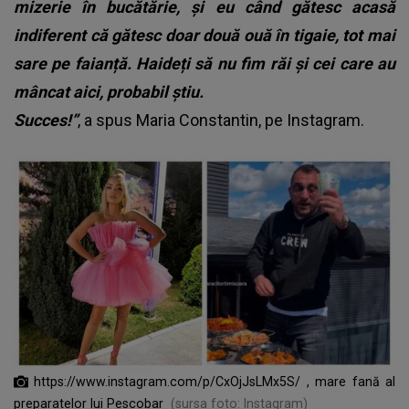
mizerie în bucătărie, și eu când gătesc acasă
indiferent că gătesc doar două ouă în tigaie, tot mai
sare pe faianță. Haideți să nu fim răi și cei care au
mâncat aici, probabil știu.
Succes!”
, a spus Maria Constantin, pe Instagram.
https://www.instagram.com/p/CxOjJsLMx5S/ , mare fană al
preparatelor lui Pescobar
(sursa foto: Instagram)