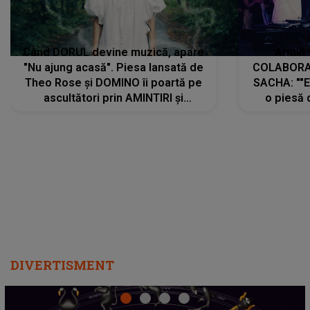
Când DORUL devine muzică, apare
Armin 
"Nu ajung acasă". Piesa lansată de
COLABORAR
Theo Rose și DOMINO îi poartă pe
SACHA: ""E
ascultători prin AMINTIRI și
o piesă 
REGĂSIRI, iar drumul emoțiilor
imediat pre
trece prin sufletul publicului:
cu mine șt
"Pentru toți cei care au plecat
păstrăm do
departe ca să le fie mai bine"
DIVERTISMENT