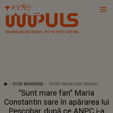
Radio Impuls
STIRI MONDENE
”SUNT MARE FAN” MARIA
CONSTANTIN SARE ÎN
”Sunt mare fan” Maria
APĂRAREA LUI PESCOBAR,
DUPĂ CE ANPC I-A ÎNCHIS
Constantin sare în apărarea lui
RESTAURANTELE
Pescobar, după ce ANPC i-a