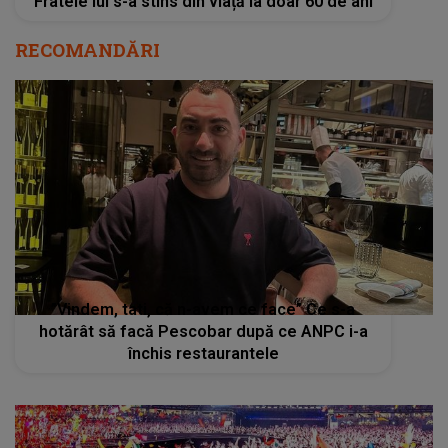
Fratele lui s-a stins din viață la doar 60 de ani
RECOMANDĂRI
”Vindem, tati, că n-avem ce face” Ce s-a
hotărât să facă Pescobar după ce ANPC i-a
închis restaurantele