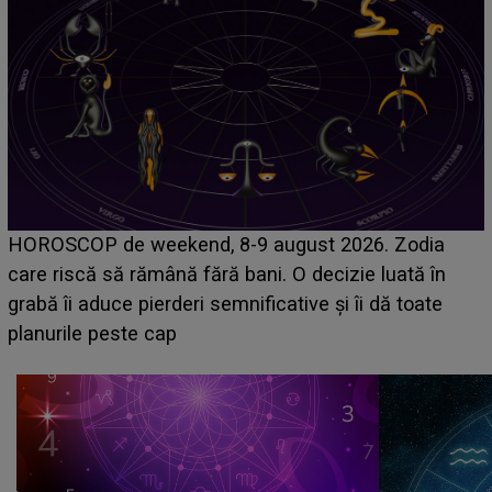
Emanuel a ținut ACEST DETALIU ASCUNS până
acum! În fața Alexandrei, concurentul din Casa Iubirii
face o MĂRTURISIRE NEAȘTEPTATĂ despre mama
sa: "I-am spus și ei în față, eu nu te iubesc pentru
că..."