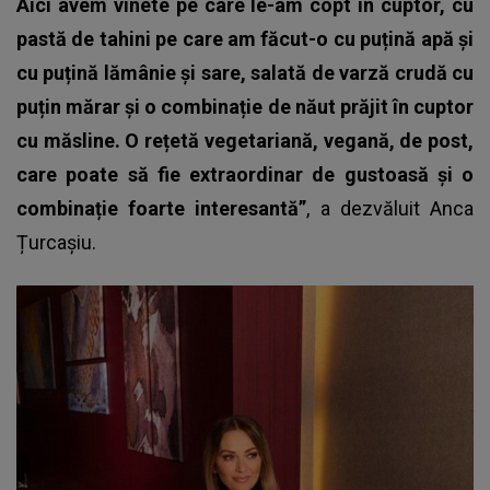
Aici avem vinete pe care le-am copt în cuptor, cu
pastă de tahini pe care am făcut-o cu puțină apă și
cu puțină lămânie și sare, salată de varză crudă cu
puțin mărar și o combinație de năut prăjit în cuptor
cu măsline. O rețetă vegetariană, vegană, de post,
care poate să fie extraordinar de gustoasă și o
combinație foarte interesantă”
, a dezvăluit Anca
Țurcașiu.