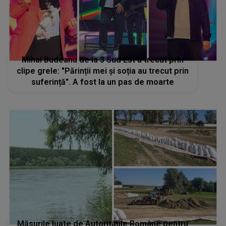
Mihai Budeanu de la 3 Sud Est a trecut prin
clipe grele: "Părinții mei și soția au trecut prin
suferință". A fost la un pas de moarte
Măsurile luate de Autoritățile Române pentru