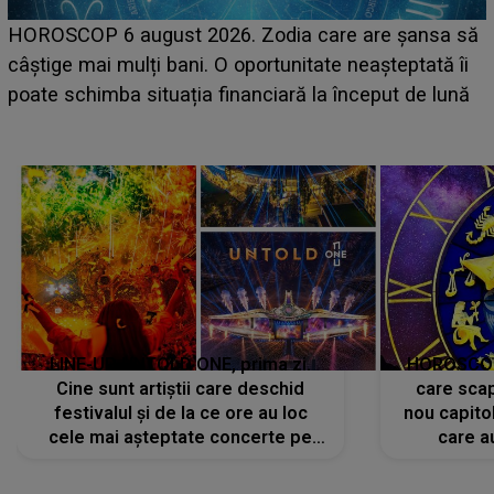
LINE-UP UNTOLD ONE, ziua 2. La ce oră urcă pe
ă
scena principală a festivalului Zara Larsson? Artista
suedeză a ajuns deja în România și s-a filmat din
camera de hotel
LINE-UP UNTOLD ONE, prima zi.
HOROSCOP 
Cine sunt artiștii care deschid
care scap
festivalul și de la ce ore au loc
nou capitol
cele mai așteptate concerte pe
care a
scena principală?
perioadă 