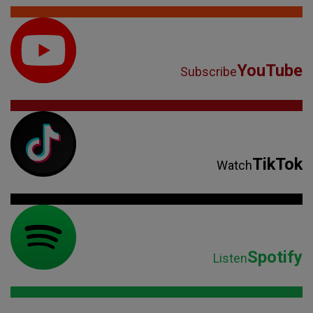
YouTube
Subscribe
TikTok
Watch
Spotify
Listen