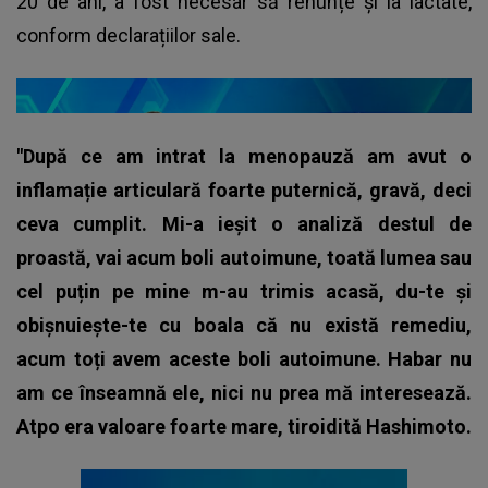
20 de ani, a fost necesar să renunțe și la lactate,
conform declarațiilor sale.
"După ce am intrat la menopauză am avut o
inflamație articulară foarte puternică, gravă, deci
ceva cumplit. Mi-a ieșit o analiză destul de
proastă, vai acum boli autoimune, toată lumea sau
cel puțin pe mine m-au trimis acasă, du-te și
obișnuiește-te cu boala că nu există remediu,
acum toți avem aceste boli autoimune. Habar nu
am ce înseamnă ele, nici nu prea mă interesează.
Atpo era valoare foarte mare, tiroidită Hashimoto.