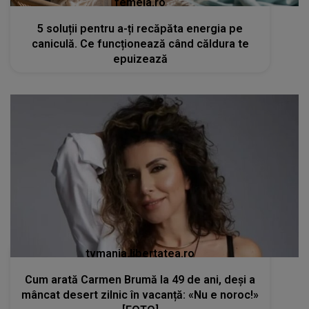
femeia.ro
5 soluții pentru a-ți recăpăta energia pe
caniculă. Ce funcționează când căldura te
epuizează
tvmania.libertatea.ro
Cum arată Carmen Brumă la 49 de ani, deși a
mâncat desert zilnic în vacanță: «Nu e noroc!»