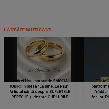
LANSĂRI MUZICALE
Andrei Ursu surprinde EMOȚIA
"Petal"
IUBIRII în piesa "La Bine, La Rău".
platforme
Artistul cântă despre SUFLETELE
"rădăci
PERECHE și despre CUPLURILE
fanilor. 
care aleg să meargă împreună pe
Arian
același drum, INDIFERENT DE CE LE
ascultă