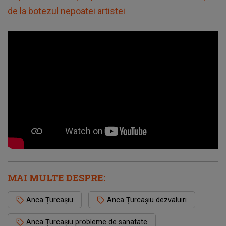
de la botezul nepoatei artistei
MAI MULTE DESPRE:
Anca Țurcașiu
Anca Țurcașiu dezvaluiri
Anca Țurcașiu probleme de sanatate