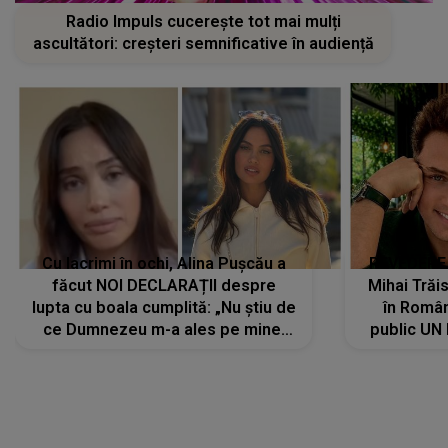
Radio Impuls cucerește tot mai mulți
ascultători: creșteri semnificative în audiență
Cu lacrimi în ochi, Alina Pușcău a
REVEDERE
făcut NOI DECLARAȚII despre
Mihai Trăis
lupta cu boala cumplită: „Nu știu de
în Români
ce Dumnezeu m-a ales pe mine.
public UN
Am cancer la sân, am intrat în
"Nu știu ce
metastază...”