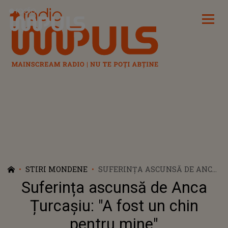
Radio Impuls
STIRI MONDENE
SUFERINȚA ASCUNSĂ DE ANCA
ȚURCAȘIU: "A FOST UN CHIN
Suferința ascunsă de Anca
PENTRU MINE"
Țurcașiu: "A fost un chin
pentru mine"