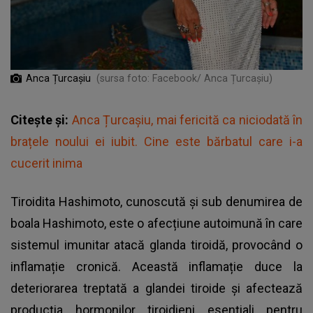
Anca Țurcașiu
(sursa foto: Facebook/ Anca Țurcașiu)
Citește și:
Anca Țurcașiu, mai fericită ca niciodată în
brațele noului ei iubit. Cine este bărbatul care i-a
cucerit inima
Tiroidita Hashimoto, cunoscută și sub denumirea de
boala Hashimoto, este o afecțiune autoimună în care
sistemul imunitar atacă glanda tiroidă, provocând o
inflamație cronică. Această inflamație duce la
deteriorarea treptată a glandei tiroide și afectează
producția hormonilor tiroidieni esențiali pentru