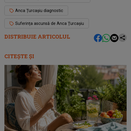
Anca Țurcașiu diagnostic
Suferința ascunsă de Anca Țurcașiu
DISTRIBUIE ARTICOLUL
CITEȘTE ȘI