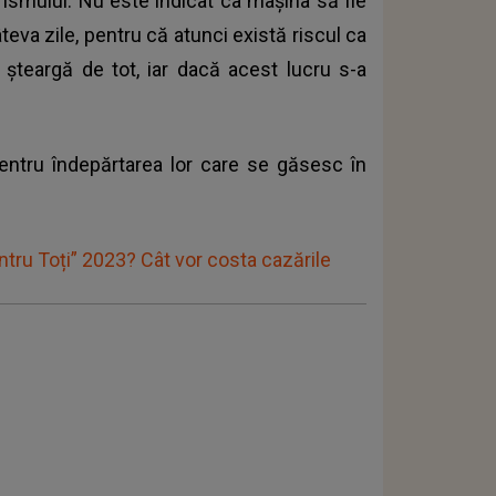
smului. Nu este indicat ca mașina să fie
eva zile, pentru că atunci există riscul ca
șteargă de tot, iar dacă acest lucru s-a
 pentru îndepărtarea lor care se găsesc în
tru Toți” 2023? Cât vor costa cazările