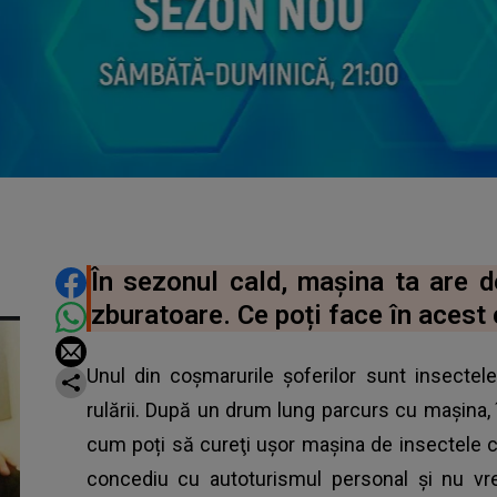
DISTRIBUIE ARTICOLUL
În sezonul cald, mașina ta are d
zburatoare. Ce poți face în acest
Unul din coşmarurile şoferilor sunt insectel
rulării. După un drum lung parcurs cu mașina, în
cum poți să cureţi uşor maşina de insectele c
concediu cu autoturismul personal și nu v