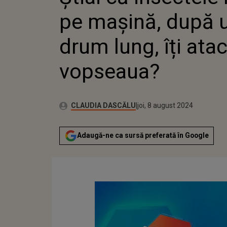
pe mașină, după 
drum lung, îți ata
vopseaua?
Publicat:
Autor:
marți, 8 august 2023
Actualizat:
CLAUDIA DASCĂLU
joi, 8 august 2024
Adaugă-ne ca sursă preferată în Google