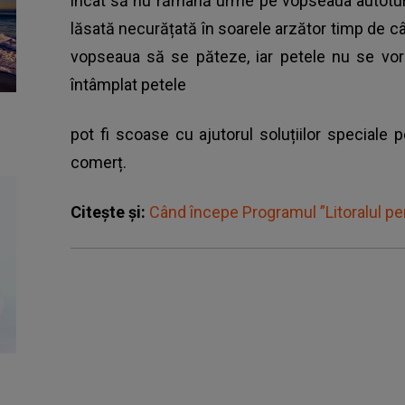
încât să nu rămână urme pe vopseaua autoturi
lăsată necurățată în soarele arzător timp de cât
vopseaua să se păteze, iar petele nu se vor 
întâmplat petele
pot fi scoase cu ajutorul soluțiilor speciale
comerț.
Citește și:
Când începe Programul ”Litoralul pen