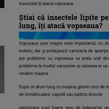
Insectele îți atacă vopseaua.
Știai că insectele lipite
lung, îți atacă vopseaua?
Vopseaua unei mașini
este importantă, nu do
estetic, dar și protejează caroseria de apariția
are probleme cu vopseaua va arata urât din 
probleme la nivelul caroseriei și valoarea ei 
vindem mașina.
După un drum lung cu mașina, găsim zeci de in
de înmatriculare, capotă sau parbriz.Aceste
viețuitoare sunt foarte greu de îndepartat, i