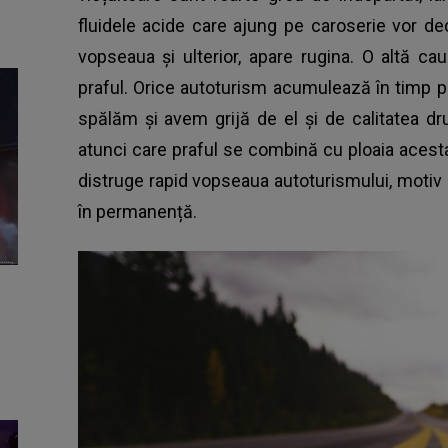
fluidele acide care ajung pe caroserie vor de
vopseaua și ulterior, apare rugina. O altă c
praful. Orice autoturism acumulează în timp pr
spălăm și avem grijă de el și de calitatea 
atunci care praful se combină cu ploaia aces
distruge rapid vopseaua autoturismului, motiv
în permanență.