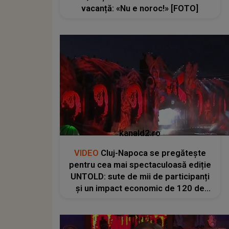
vacanță: «Nu e noroc!» [FOTO]
kanald2.ro
VIDEO
Cluj-Napoca se pregătește
pentru cea mai spectaculoasă ediție
UNTOLD: sute de mii de participanți
și un impact economic de 120 de
milioane de euro