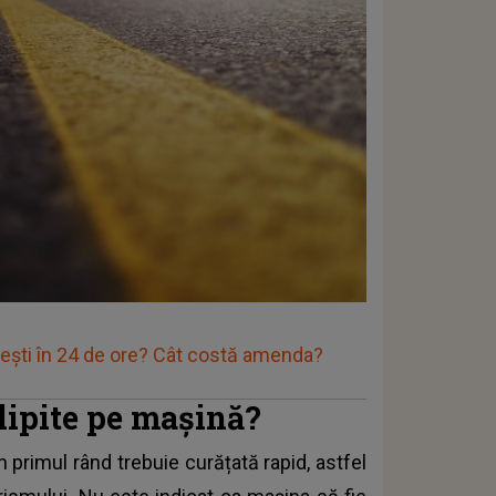
Fetești în 24 de ore? Cât costă amenda?
lipite pe mașină?
în primul rând trebuie curățată rapid, astfel