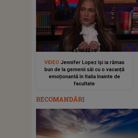
kanald2.ro
VIDEO
Jennifer Lopez își ia rămas
bun de la gemenii săi cu o vacanță
emoționantă în Italia înainte de
facultate
RECOMANDĂRI