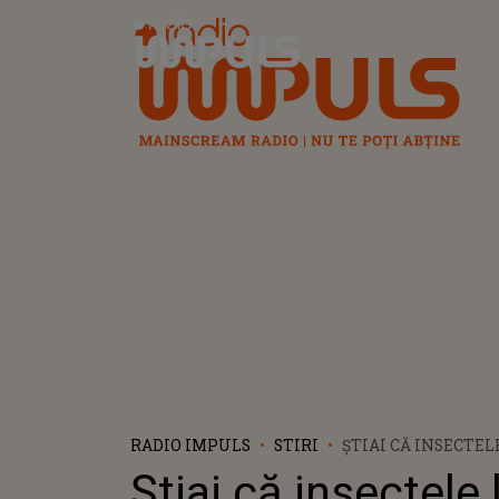
Radio Impuls
RADIO IMPULS
STIRI
ȘTIAI CĂ INSECTEL
MAȘINĂ, DUPĂ UN
Știai că insectele 
ÎȚI ATACĂ VOPSEA