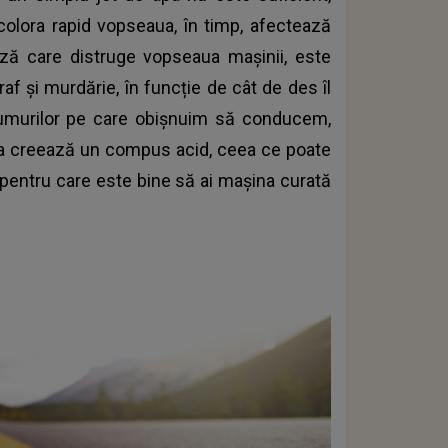
colora rapid vopseaua, în timp, afectează
auză care distruge vopseaua mașinii, este
af și murdărie, în funcție de cât de des îl
drumurilor pe care obișnuim să conducem,
ta creează un compus acid, ceea ce poate
 pentru care este bine să ai mașina curată