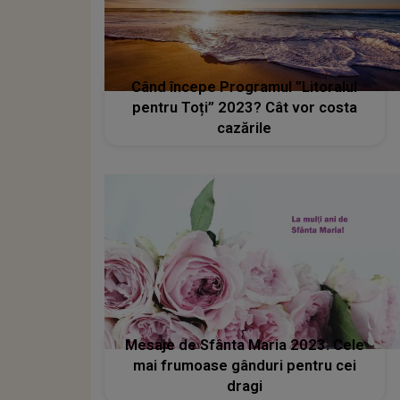
Când începe Programul ”Litoralul
pentru Toți” 2023? Cât vor costa
cazările
Mesaje de Sfânta Maria 2023: Cele
mai frumoase gânduri pentru cei
dragi