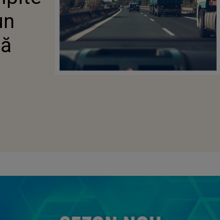
un
că