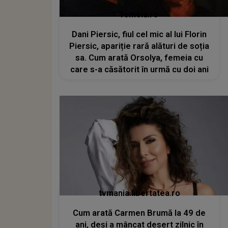
femeia.ro
Dani Piersic, fiul cel mic al lui Florin
Piersic, apariție rară alături de soția
sa. Cum arată Orsolya, femeia cu
care s-a căsătorit în urmă cu doi ani
tvmania.libertatea.ro
Cum arată Carmen Brumă la 49 de
ani, deși a mâncat desert zilnic în