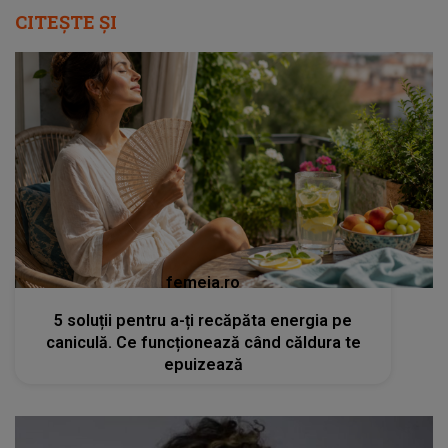
CITEȘTE ȘI
femeia.ro
5 soluții pentru a-ți recăpăta energia pe
caniculă. Ce funcționează când căldura te
epuizează