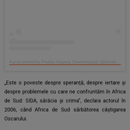
A post shared by Presley Oageng Chweneyagae (@presleychweneyagae)
„Este o poveste despre speranță, despre iertare și
despre problemele cu care ne confruntăm în Africa
de Sud: SIDA, sărăcia și crima”, declara actorul în
2006, când Africa de Sud sărbătorea câștigarea
Oscarului.