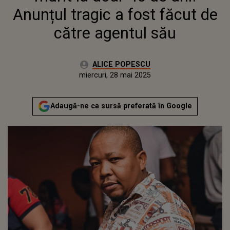
Anunțul tragic a fost făcut de
către agentul său
Autor:
ALICE POPESCU
Publicat:
miercuri, 28 mai 2025
Actualizat:
miercuri, 28 mai 2025
Adaugă-ne ca sursă preferată în Google