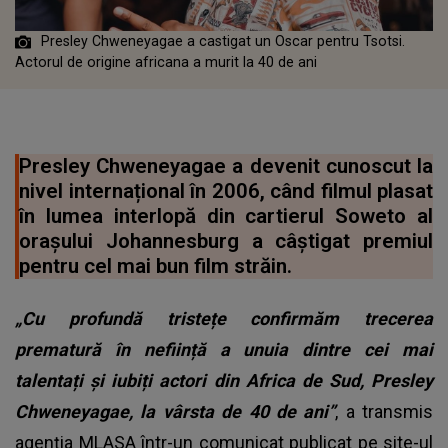
Presley Chweneyagae a castigat un Oscar pentru Tsotsi.
Actorul de origine africana a murit la 40 de ani
Presley Chweneyagae a devenit cunoscut la
nivel internațional în 2006, când filmul plasat
în lumea interlopă din cartierul Soweto al
orașului Johannesburg a câștigat premiul
pentru cel mai bun film străin.
„Cu profundă tristețe confirmăm trecerea
prematură în neființă a unuia dintre cei mai
talentați și iubiți actori din Africa de Sud, Presley
Chweneyagae, la vârsta de 40 de ani”
, a transmis
agenția MLASA într-un comunicat publicat pe site-ul