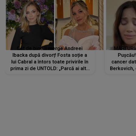
Cât de bine îi merge Andreei
MĂRTURIA
Ibacka după divorț! Fosta soție a
Pușcău!
lui Cabral a întors toate privirile în
cancer dato
prima zi de UNTOLD: „Parcă ai altă
Berkovich, 
strălucire, emani putere,
accident ru
încredere, siguranță...”
Dacă nu 