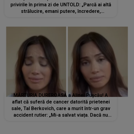
privirile în prima zi de UNTOLD: „Parcă ai altă
strălucire, emani putere, încredere,
siguranță...”
MĂRTURIA DUREROASĂ a Alinei Pușcău! A
aflat că suferă de cancer datorită prietenei
sale, Tal Berkovich, care a murit într-un grav
accident rutier: „Mi-a salvat viața. Dacă nu
era ea, nici eu nu mai eram...”