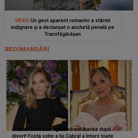
kanald2.ro
VIDEO
Un gest aparent romantic a stârnit
indignare și a declanșat o anchetă penală pe
Transfăgărășan
RECOMANDĂRI
Cât de bine îi merge Andreei Ibacka după
divorț! Fosta soție a lui Cabral a întors toate