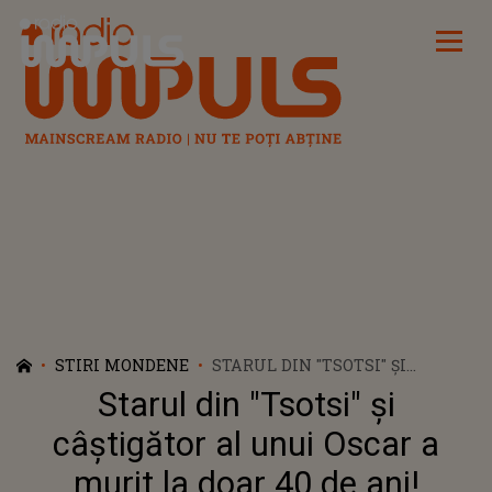
Radio Impuls
STIRI MONDENE
STARUL DIN "TSOTSI" ȘI
CÂȘTIGĂTOR AL UNUI OSCAR A
Starul din "Tsotsi" și
MURIT LA DOAR 40 DE ANI!
ANUNȚUL TRAGIC A FOST
câștigător al unui Oscar a
FĂCUT DE CĂTRE AGENTUL SĂU
murit la doar 40 de ani!