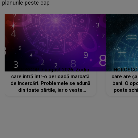
sa: "I-am spus și ei în față, eu nu te iubesc pentru
că..."
HOROSCOP 7 august 2026. Zodia
HOROSCOP 
care intră într-o perioadă marcată
care are șa
de încercări. Problemele se adună
bani. O opo
din toate părțile, iar o veste
poate schi
neașteptată îi dă planurile peste
la
cap