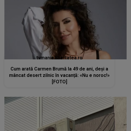
tvmania.libertatea.ro
Cum arată Carmen Brumă la 49 de ani, deși a
mâncat desert zilnic în vacanță: «Nu e noroc!»
[FOTO]