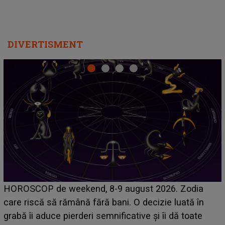
DIVERTISMENT
Emanuel a ținut ACEST DETALIU ASCUNS până
acum! În fața Alexandrei, concurentul din Casa Iubirii
face o MĂRTURISIRE NEAȘTEPTATĂ despre mama