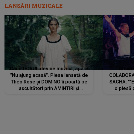
LANSĂRI MUZICALE
Când DORUL devine muzică, apare
Armin 
"Nu ajung acasă". Piesa lansată de
COLABORAR
Theo Rose și DOMINO îi poartă pe
SACHA: ""E
ascultători prin AMINTIRI și
o piesă 
REGĂSIRI, iar drumul emoțiilor
imediat pre
trece prin sufletul publicului:
cu mine șt
"Pentru toți cei care au plecat
păstrăm do
departe ca să le fie mai bine"