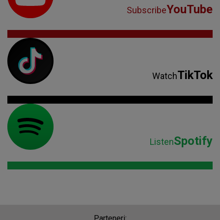
YouTube
Subscribe
TikTok
Watch
Spotify
Listen
Parteneri: