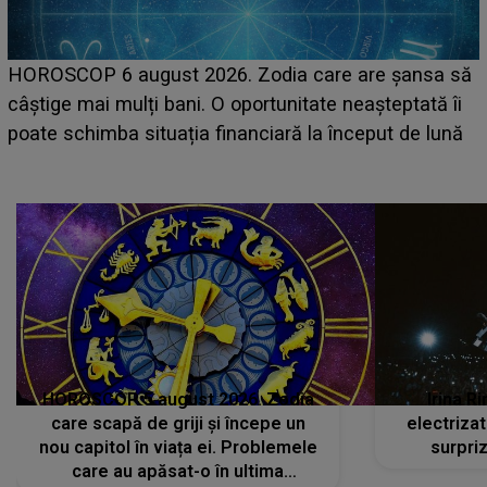
HOROSCOP 6 august 2026. Zodia care are șansa să
câștige mai mulți bani. O oportunitate neașteptată îi
e
poate schimba situația financiară la început de lună
HOROSCOP 5 august 2026. Zodia
Irina R
care scapă de griji și începe un
electriza
nou capitol în viața ei. Problemele
surpri
care au apăsat-o în ultima