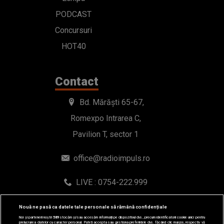
PODCAST
Concursuri
HOT40
Contact
Bd. Mărăști 65-67,
Romexpo Intrarea C,
Pavilion T, sector 1
office@radioimpuls.ro
LIVE : 0754-222.999
WhatsApp: 0754-222.999
Nouă ne pasă ca datele tale personale să rămână confidențiale
Noi și partenerii noștri
589
stocăm și/sau accesăm informații pe dispozitivul dvs., precum identificatorii cookie unici pentru
prelucrarea datelor cu caracter personal. Puteți accepta sau gestiona preferințele dvs. făcând clic mai jos, respectiv vă