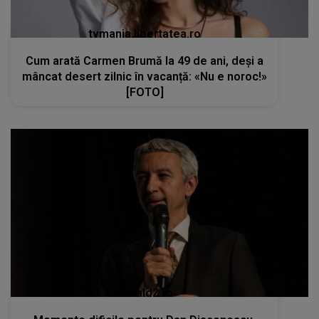
tvmania.libertatea.ro
Cum arată Carmen Brumă la 49 de ani, deși a
mâncat desert zilnic în vacanță: «Nu e noroc!»
[FOTO]
kanald2.ro