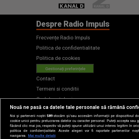
Despre Radio Impuls
Frecvențe Radio Impuls
Politica de confidentialitate
Politica de cookies
Gestionați preferințele
Contact
Termeni si conditii
Cod deontologic
Nouă ne pasă ca datele tale personale să rămână confi
Regulamente
Noi și partenerii noștri
589
stocăm și/sau accesăm informații pe dispozitivul dvs.
cookie unici pentru prelucrarea datelor cu caracter personal. Puteți accepta sau g
făcând clic mai jos, respectiv vă puteți opune utilizării unui interes legitim în 
politica de confidențialitate. Aceste alegeri vor fi raportate partenerilor no
navigarea.
Mai multe detalii