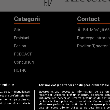
Categorii
Contact
Stiri
Bd. Mărăști 65
Emisiuni
Romexpo Intrarea
Echipa
Pavilion T, sector 
PODCAST
Concursuri
HOT40
dențiale
Atât noi, cât și partenerii noștri prelucrăm datele 
, precum identificatorii
Stocarea și/sau accesarea informațiilor de pe un 
reclamelor. Utilizarea profilurilor pentru selectarea con
estiona preferințele dvs.
îmbunătățirea serviciilor. Crearea profilurilor de conținu
orice moment pe pagina cu
pentru selectarea publicității personalizate. Crearea profil
ștri și nu vă vor afecta
Măsurarea performanței conținutului. Înțelegerea public
date din surse diferite. Utilizarea de date limitate pen