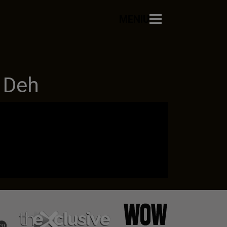
MENIU
 Deh