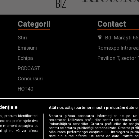
Categorii
Contact
Stiri
Bd. Mărăști 65
Emisiuni
Romexpo Intrarea
Echipa
Pavilion T, sector 
PODCAST
Concursuri
HOT40
dențiale
Atât noi, cât și partenerii noștri prelucrăm datele 
, precum identificatorii
Stocarea și/sau accesarea informațiilor de pe un 
reclamelor. Utilizarea profilurilor pentru selectarea con
estiona preferințele dvs.
îmbunătățirea serviciilor. Crearea profilurilor de conținu
orice moment pe pagina cu
pentru selectarea publicității personalizate. Crearea profil
ștri și nu vă vor afecta
Măsurarea performanței conținutului. Înțelegerea public
date din surse diferite. Utilizarea de date limitate pen