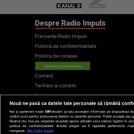
Despre Radio Impuls
Frecvențe Radio Impuls
Politica de confidentialitate
Politica de cookies
Gestionați preferințele
Contact
Termeni si conditii
Cod deontologic
Nouă ne pasă ca datele tale personale să rămână confi
Regulamente
Noi și partenerii noștri
589
stocăm și/sau accesăm informații pe dispozitivul dvs.
cookie unici pentru prelucrarea datelor cu caracter personal. Puteți accepta sau g
făcând clic mai jos, respectiv vă puteți opune utilizării unui interes legitim în 
politica de confidențialitate. Aceste alegeri vor fi raportate partenerilor no
navigarea.
Mai multe detalii