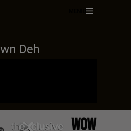
MENIU
own Deh