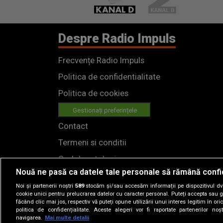
Despre Radio Impuls
Frecvențe Radio Impuls
Politica de confidentialitate
Politica de cookies
Gestionați preferințele
Contact
Termeni si conditii
Cod deontologic
Nouă ne pasă ca datele tale personale să rămână confi
Regulamente
Noi și partenerii noștri
589
stocăm și/sau accesăm informații pe dispozitivul dvs.
cookie unici pentru prelucrarea datelor cu caracter personal. Puteți accepta sau g
făcând clic mai jos, respectiv vă puteți opune utilizării unui interes legitim în 
politica de confidențialitate. Aceste alegeri vor fi raportate partenerilor no
navigarea.
Mai multe detalii