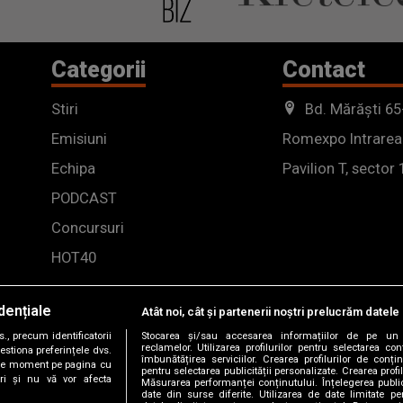
Categorii
Contact
Stiri
Bd. Mărăști 65
Emisiuni
Romexpo Intrarea
Echipa
Pavilion T, sector 
PODCAST
Concursuri
HOT40
dențiale
Atât noi, cât și partenerii noștri prelucrăm datele 
, precum identificatorii
Stocarea și/sau accesarea informațiilor de pe un 
reclamelor. Utilizarea profilurilor pentru selectarea con
estiona preferințele dvs.
îmbunătățirea serviciilor. Crearea profilurilor de conținu
orice moment pe pagina cu
pentru selectarea publicității personalizate. Crearea profil
ștri și nu vă vor afecta
Măsurarea performanței conținutului. Înțelegerea public
date din surse diferite. Utilizarea de date limitate pen