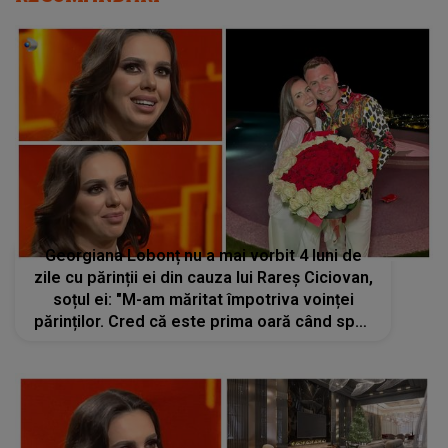
Georgiana Lobonț nu a mai vorbit 4 luni de
zile cu părinții ei din cauza lui Rareș Ciciovan,
soțul ei: "M-am măritat împotriva voinței
părinților. Cred că este prima oară când spun
acest lucru"