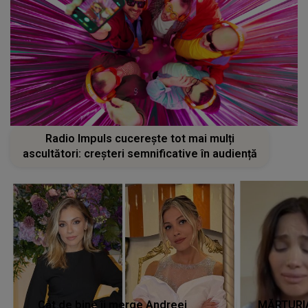
Radio Impuls cucerește tot mai mulți
ascultători: creșteri semnificative în audiență
Cât de bine îi merge Andreei
MĂRTURIA