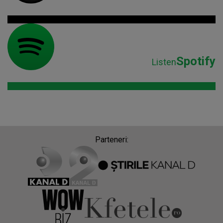
Spotify
Listen
Parteneri: