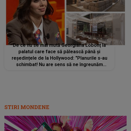
De ce nu se mai mută Georgiana Lobonț la
palatul care face să pălească până și
reședințele de la Hollywood: "Planurile s-au
schimbat! Nu are sens să ne îngreunăm
viața!"
STIRI MONDENE