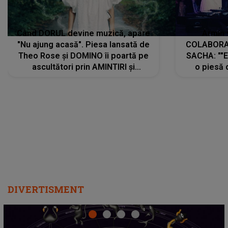
Când DORUL devine muzică, apare
Armin 
"Nu ajung acasă". Piesa lansată de
COLABORAR
Theo Rose și DOMINO îi poartă pe
SACHA: ""E
ascultători prin AMINTIRI și
o piesă 
REGĂSIRI, iar drumul emoțiilor
imediat pre
trece prin sufletul publicului:
cu mine șt
"Pentru toți cei care au plecat
păstrăm do
departe ca să le fie mai bine"
DIVERTISMENT