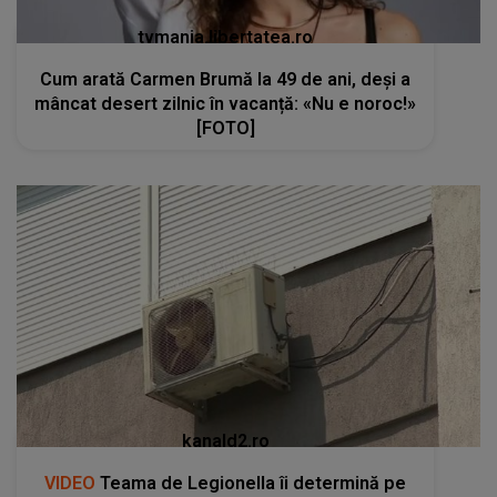
tvmania.libertatea.ro
Cum arată Carmen Brumă la 49 de ani, deși a
mâncat desert zilnic în vacanță: «Nu e noroc!»
[FOTO]
kanald2.ro
VIDEO
Teama de Legionella îi determină pe