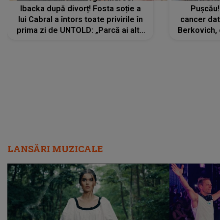
Ibacka după divorț! Fosta soție a
Pușcău!
lui Cabral a întors toate privirile în
cancer dato
prima zi de UNTOLD: „Parcă ai altă
Berkovich, 
strălucire, emani putere,
accident ru
încredere, siguranță...”
Dacă nu 
LANSĂRI MUZICALE