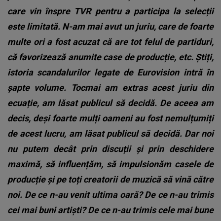
care vin înspre TVR pentru a participa la selecții
este limitată.
N-am mai avut un juriu, care de foarte
multe ori a fost acuzat că are tot felul de partiduri,
că favorizează anumite case de producție, etc. Știți,
istoria scandalurilor legate de Eurovision intră în
șapte volume. Tocmai am extras acest juriu din
ecuație, am lăsat publicul să decidă. De aceea am
decis, deși foarte mulți oameni au fost nemulțumiți
de acest lucru, am lăsat publicul să decidă. Dar noi
nu putem decât prin discuții și prin deschidere
maximă, să influențăm, să impulsionăm casele de
producție și pe toți creatorii de muzică să vină către
noi. De ce n-au venit ultima oară? De ce n-au trimis
cei mai buni artiști? De ce n-au trimis cele mai bune