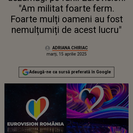
"Am militat foarte ferm.
Foarte mulți oameni au fost
nemulțumiți de acest lucru"
Autor:
ADRIANA CHIRIAC
Publicat:
marți, 15 aprilie 2025
Adaugă-ne ca sursă preferată în Google