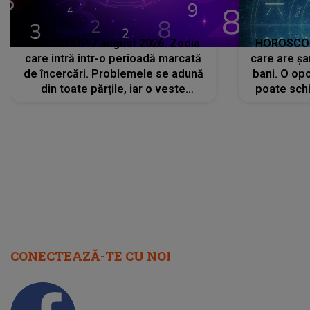
HOROSCOP 7 august 2026. Zodia
HOROSCOP 
care intră într-o perioadă marcată
care are șa
de încercări. Problemele se adună
bani. O opo
din toate părțile, iar o veste
poate schi
neașteptată îi dă planurile peste
la
cap
CONECTEAZĂ-TE CU NOI