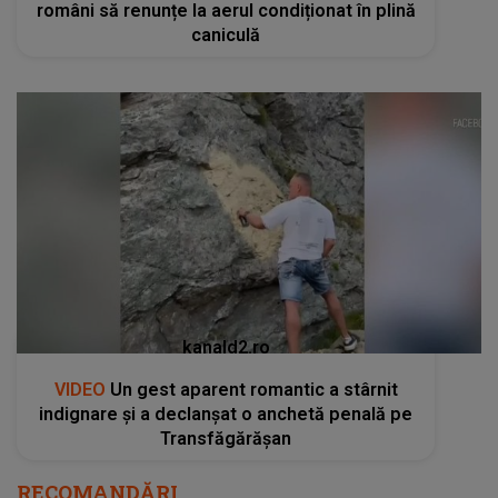
români să renunțe la aerul condiționat în plină
caniculă
kanald2.ro
VIDEO
Un gest aparent romantic a stârnit
indignare și a declanșat o anchetă penală pe
Transfăgărășan
RECOMANDĂRI