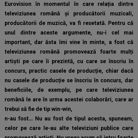
Eurovision în momentul în care relația dintre
televiziunea română și producătorii muzicali,
producătorii de muzică, va fi resetată. Pentru că
unul dintre aceste argumente, nu-i cel mai
important, dar ăsta îmi vine în minte, a fost că
televiziunea română promovează foarte mulți
artiști pe care îi prezintă, cu care se înscriu în
concurs, practic casele de producție, chiar dacă
nu casele de producție se înscriu în concurs, dar
beneficiile, de exemplu, pe care televiziunea
română le are în urma acestei colaborări, care ar
trebui să fie de tip win-win,
n-au fost… Nu au fost de tipul acesta, spuneam,
celor pe care le-au alte televiziuni publice care
promovează artiști.
Nu vreau acum să intru foarte