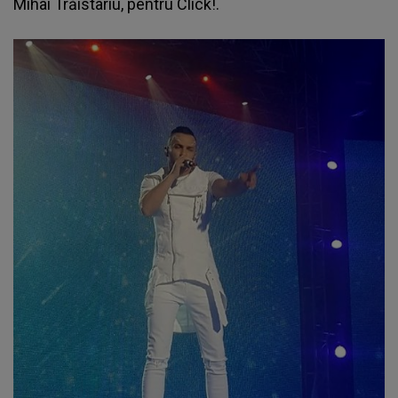
Mihai Trăistariu, pentru
Click!.
​