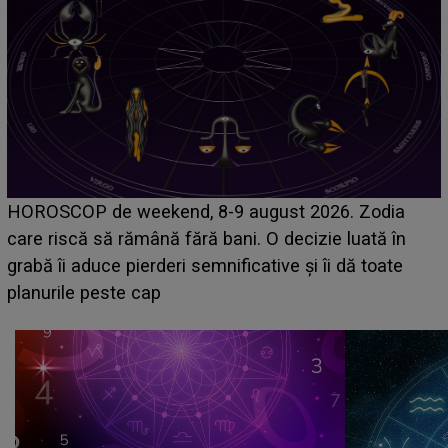
Emanuel a ținut ACEST DETALIU ASCUNS până
acum! În fața Alexandrei, concurentul din Casa Iubirii
face o MĂRTURISIRE NEAȘTEPTATĂ despre mama
sa: "I-am spus și ei în față, eu nu te iubesc pentru
că..."