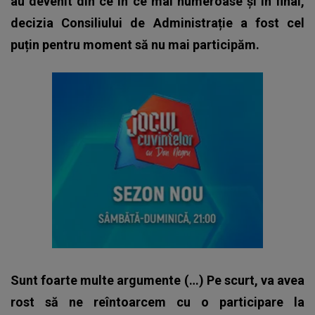
au devenit din ce în ce mai numeroase și în final,
decizia Consiliului de Administrație a fost cel
puțin pentru moment să nu mai participăm.
Sunt foarte multe argumente (…) Pe scurt, va avea
rost să ne reîntoarcem cu o participare la