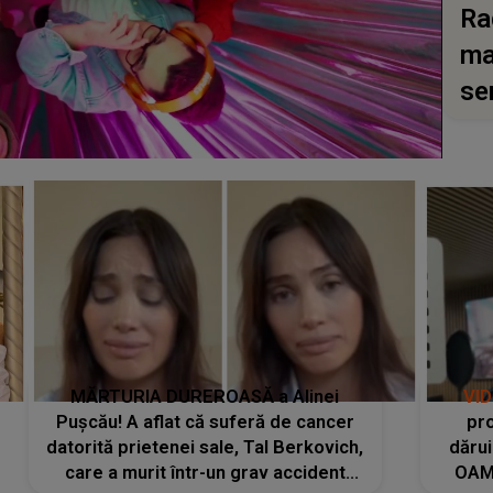
Ra
ma
se
MĂRTURIA DUREROASĂ a Alinei
VI
Pușcău! A aflat că suferă de cancer
pro
datorită prietenei sale, Tal Berkovich,
dărui
care a murit într-un grav accident
OAM