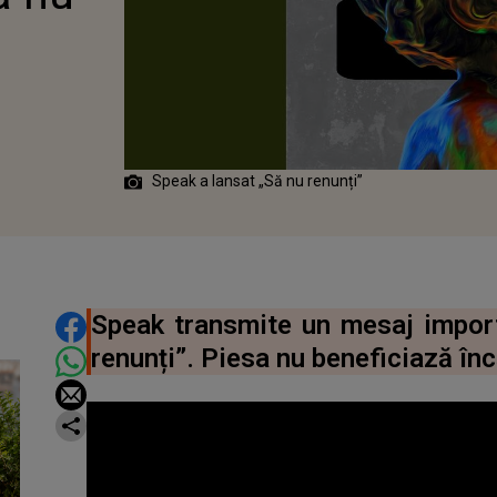
Speak a lansat „Să nu renunți”
DISTRIBUIE ARTICOLUL
Speak transmite un mesaj importa
renunți”. Piesa nu beneficiază înc