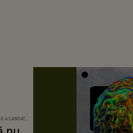
K A LANSAT
NU RENUNȚI”
ă nu