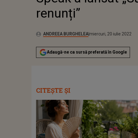
renunți”
Publicat:
Autor:
miercuri, 3 martie 2021
Actualizat:
ANDREEA BURGHELEA
miercuri, 20 iulie 2022
Adaugă-ne ca sursă preferată în Google
CITEȘTE ȘI