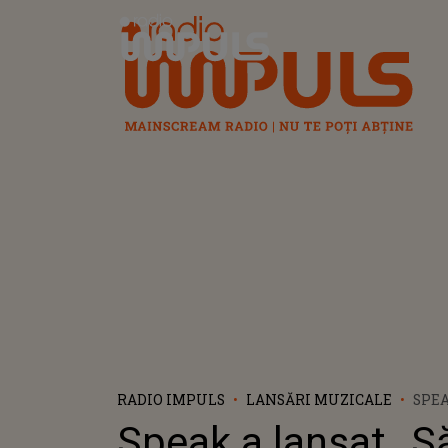
Radio Impuls
RADIO IMPULS
LANSĂRI MUZICALE
SPEA
„SĂ 
Speak a lansat „S