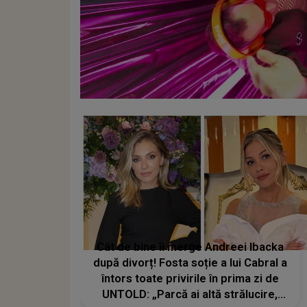
Cât de bine îi merge Andreei Ibacka
după divorț! Fosta soție a lui Cabral a
întors toate privirile în prima zi de
UNTOLD: „Parcă ai altă strălucire,