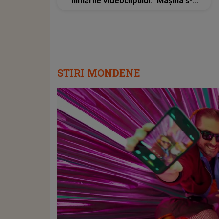
filmările videoclipului: "Mașina s-a
stricat de câteva ori, dar a meritat.
Sper să vă placă"
STIRI MONDENE