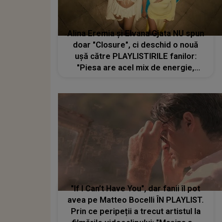
Alina Eremia și Elvana Gjata NU spun
doar "Closure", ci deschid o nouă
ușă către PLAYLISTIRILE fanilor:
"Piesa are acel mix de energie,
feminitate atitudine și influențe
balcanice care o fac să-ți rămână în
minte din prima."
"If I Can’t Have You", dar fanii îl pot
avea pe Matteo Bocelli ÎN PLAYLIST.
Prin ce peripeții a trecut artistul la