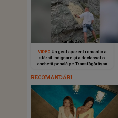
kanald2.ro
VIDEO
Un gest aparent romantic a
stârnit indignare și a declanșat o
anchetă penală pe Transfăgărășan
RECOMANDĂRI