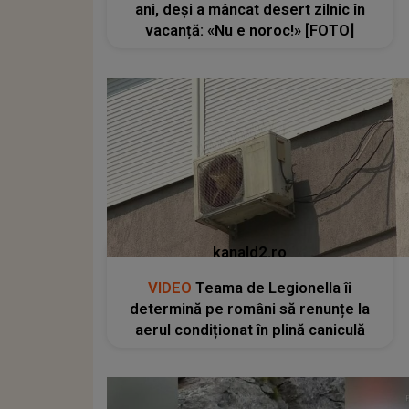
ani, deși a mâncat desert zilnic în
vacanță: «Nu e noroc!» [FOTO]
kanald2.ro
VIDEO
Teama de Legionella îi
determină pe români să renunțe la
aerul condiționat în plină caniculă