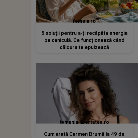
femeia.ro
5 soluții pentru a-ți recăpăta energia
pe caniculă. Ce funcționează când
căldura te epuizează
tvmania.libertatea.ro
Cum arată Carmen Brumă la 49 de