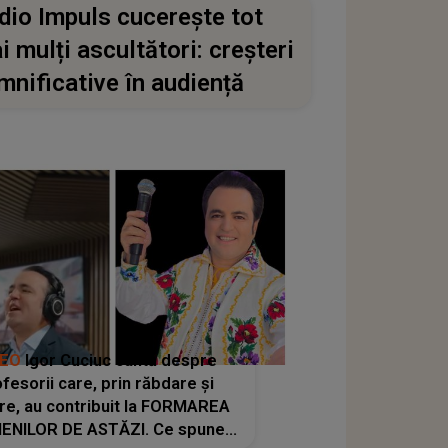
dio Impuls cucerește tot
i mulți ascultători: creșteri
mnificative în audiență
DEO
Igor Cuciuc cântă despre
fesorii care, prin răbdare și
re, au contribuit la FORMAREA
ENILOR DE ASTĂZI. Ce spune