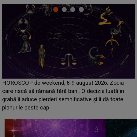
Emanuel a ținut ACEST DETALIU ASCUNS până
acum! În fața Alexandrei, concurentul din Casa Iubiri
face o MĂRTURISIRE NEAȘTEPTATĂ despre mam
sa: "I-am spus și ei în față, eu nu te iubesc pentru
că..."