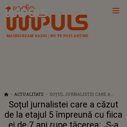
Radio Impuls
ACTUALITATE
SOȚUL JURNALISTEI CARE A
CĂZUT DE LA ETAJUL 5
Soțul jurnalistei care a căzut
ÎMPREUNĂ CU FIICA EI DE 7 ANI
RUPE TĂCEREA: „S-A ÎNCHEIAT
de la etajul 5 împreună cu fiica
TOT”
ei de 7 ani rupe tăcerea: „S-a