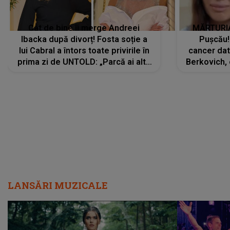
Cât de bine îi merge Andreei
MĂRTURIA
Ibacka după divorț! Fosta soție a
Pușcău!
lui Cabral a întors toate privirile în
cancer dato
prima zi de UNTOLD: „Parcă ai altă
Berkovich, 
strălucire, emani putere,
accident ru
încredere, siguranță...”
Dacă nu 
LANSĂRI MUZICALE