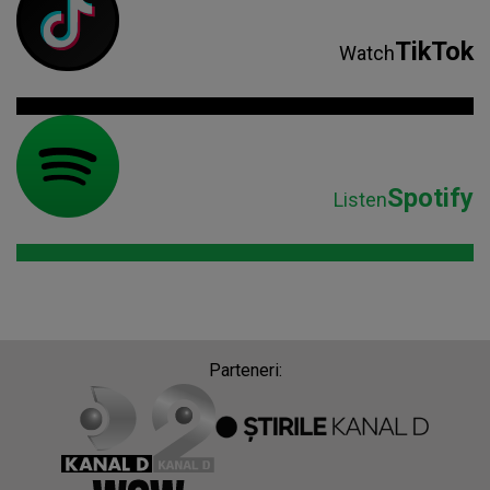
TikTok
Watch
Spotify
Listen
Parteneri: