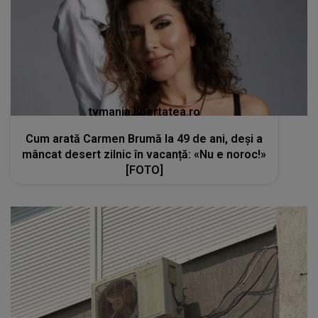
tvmania.libertatea.ro
Cum arată Carmen Brumă la 49 de ani, deși a
mâncat desert zilnic în vacanță: «Nu e noroc!»
[FOTO]