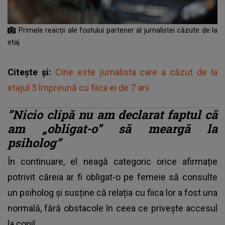
Primele reacții ale fostului partener al jurnalistei căzute de la
etaj
Citește și:
Cine este jurnalista care a căzut de la
etajul 5 împreună cu fiica ei de 7 ani
”Nicio clipă nu am declarat faptul că
am „obligat-o” să meargă la
psiholog”
În continuare, el neagă categoric orice afirmație
potrivit căreia ar fi obligat-o pe femeie să consulte
un psiholog și susține că relația cu fiica lor a fost una
normală, fără obstacole în ceea ce privește accesul
la copil.