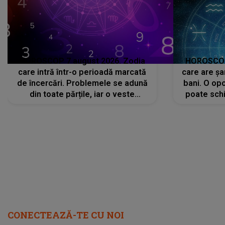
HOROSCOP 7 august 2026. Zodia
HOROSCOP 
care intră într-o perioadă marcată
care are șa
de încercări. Problemele se adună
bani. O opo
din toate părțile, iar o veste
poate schi
neașteptată îi dă planurile peste
la
cap
CONECTEAZĂ-TE CU NOI