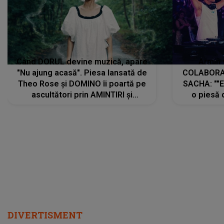
Când DORUL devine muzică, apare
Armin 
"Nu ajung acasă". Piesa lansată de
COLABORAR
Theo Rose și DOMINO îi poartă pe
SACHA: ""E
ascultători prin AMINTIRI și
o piesă 
REGĂSIRI, iar drumul emoțiilor
imediat pre
trece prin sufletul publicului:
cu mine șt
"Pentru toți cei care au plecat
păstrăm do
departe ca să le fie mai bine"
DIVERTISMENT