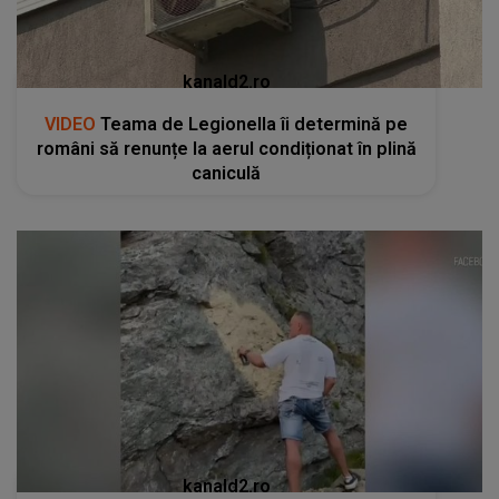
kanald2.ro
VIDEO
Teama de Legionella îi determină pe
români să renunțe la aerul condiționat în plină
caniculă
kanald2.ro