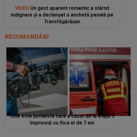
VIDEO
Un gest aparent romantic a stârnit
indignare și a declanșat o anchetă penală pe
Transfăgărășan
RECOMANDĂRI
Cine este jurnalista care a căzut de la etajul 5
împreună cu fiica ei de 7 ani