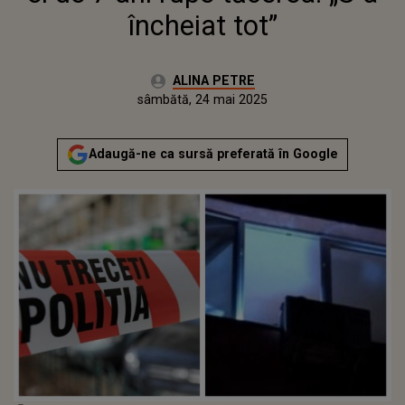
încheiat tot”
Autor:
ALINA PETRE
Publicat:
sâmbătă, 24 mai 2025
Actualizat:
sâmbătă, 24 mai 2025
Adaugă-ne ca sursă preferată în Google