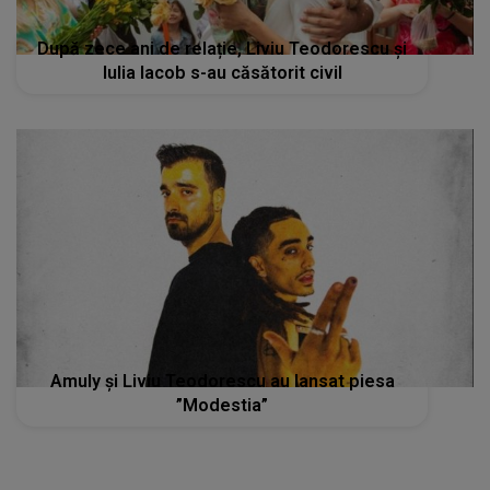
După zece ani de relație, Liviu Teodorescu și
Iulia Iacob s-au căsătorit civil
Amuly și Liviu Teodorescu au lansat piesa
”Modestia”