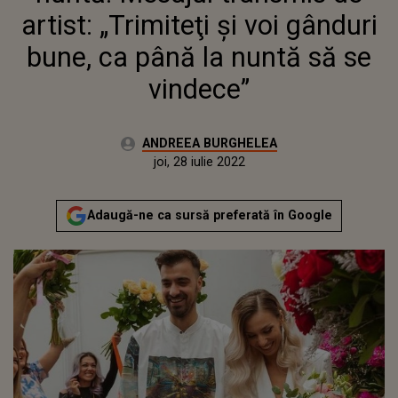
SE VINDECE”
artist: „Trimiteţi şi voi gânduri
bune, ca până la nuntă să se
vindece”
Autor:
ANDREEA BURGHELEA
Publicat:
marți, 20 iulie 2021
Actualizat:
joi, 28 iulie 2022
Adaugă-ne ca sursă preferată în Google