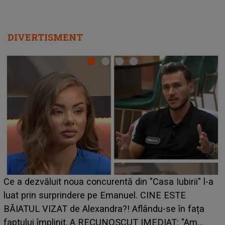
DIVERTISMENT
HOROSCOP 7 august 2026. Zodia care intră într-o
perioadă marcată de încercări. Problemele se adună
din toate părțile, iar o veste neașteptată îi dă planurile
peste cap