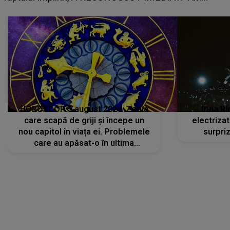
HOROSCOP 5 august 2026. Zodia
Irina R
care scapă de griji și începe un
electriza
nou capitol în viața ei. Problemele
surpri
care au apăsat-o în ultima
perioadă își găsesc, în sfârșit,
rezolvarea