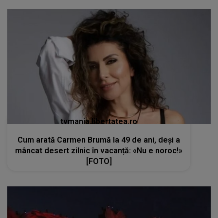
tvmania.libertatea.ro
Cum arată Carmen Brumă la 49 de ani, deși a
mâncat desert zilnic în vacanță: «Nu e noroc!»
[FOTO]