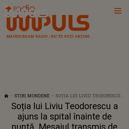
Radio Impuls
STIRI MONDENE
SOȚIA LUI LIVIU TEODORESCU
A AJUNS LA SPITAL ÎNAINTE
Soția lui Liviu Teodorescu a
DE NUNTĂ. MESAJUL
TRANSMIS DE ARTIST:
ajuns la spital înainte de
„TRIMITEŢI ŞI VOI GÂNDURI
nuntă. Mesajul transmis de
BUNE, CA PÂNĂ LA NUNTĂ SĂ