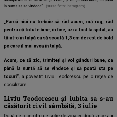
la nuntă să se vindece”
(sursa foto: Instagram)
„Parcă nici nu trebuie să râd acum, mă rog, râd
pentru că totul e bine, în fine, azi a fost la spital, au
tăiat-o în talpă ca să scoată 1,3 cm de rest de bold
pe care îl mai avea în talpă.
Acum, ce să zic, trimiteţi şi voi gânduri bune, ca
până la nuntă să se vindece şi să poată sta pe
tocuri”
, a povestit Liviu Teodorescu pe o reţea de
socializare.
Liviu Teodorescu și iubita sa s-au
căsătorit civil sâmbătă, 3 iulie
După ce a cerut-o de soție de ziua ei, după zece ani