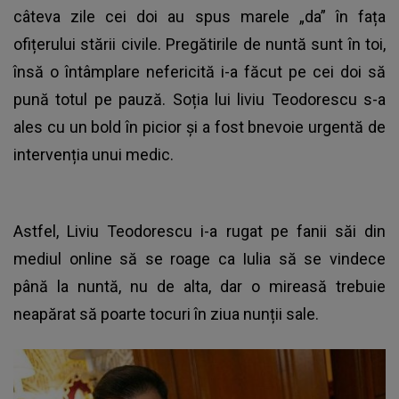
câteva zile cei doi au spus marele „da” în fața
ofițerului stării civile. Pregătirile de nuntă sunt în toi,
însă o întâmplare nefericită i-a făcut pe cei doi să
pună totul pe pauză. Soția lui liviu Teodorescu s-a
ales cu un bold în picior și a fost bnevoie urgentă de
intervenția unui medic.
Astfel, Liviu Teodorescu i-a rugat pe fanii săi din
mediul online să se roage ca Iulia să se vindece
până la nuntă, nu de alta, dar o mireasă trebuie
neapărat să poarte tocuri în ziua nunții sale.