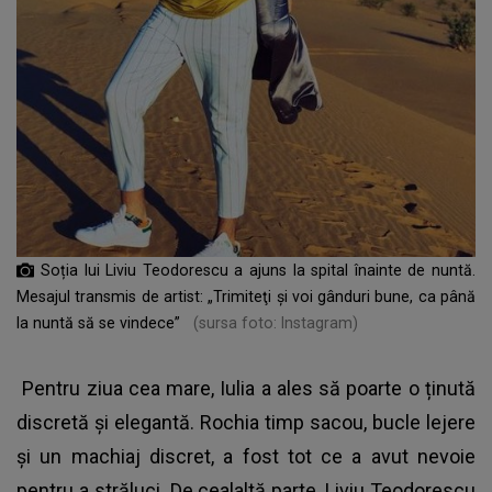
Soția lui Liviu Teodorescu a ajuns la spital înainte de nuntă.
Mesajul transmis de artist: „Trimiteţi şi voi gânduri bune, ca până
la nuntă să se vindece”
(sursa foto: Instagram)
Pentru ziua cea mare, Iulia a ales să poarte o ținută
discretă și elegantă. Rochia timp sacou, bucle lejere
și un machiaj discret, a fost tot ce a avut nevoie
pentru a străluci. De cealaltă parte, Liviu Teodorescu