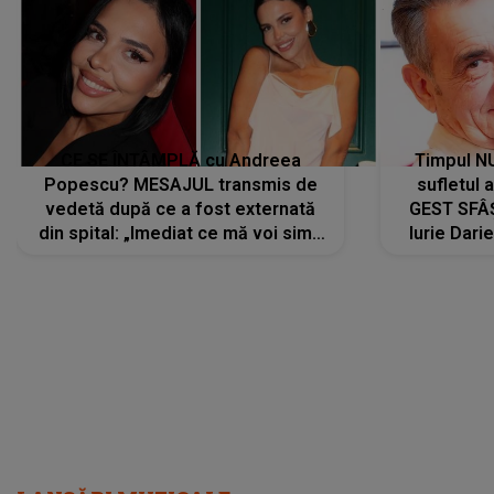
CE SE ÎNTÂMPLĂ cu Andreea
Timpul N
Popescu? MESAJUL transmis de
sufletul 
vedetă după ce a fost externată
GEST SFÂȘ
din spital: „Imediat ce mă voi simți
Iurie Dari
mai bine...”
măsură ce