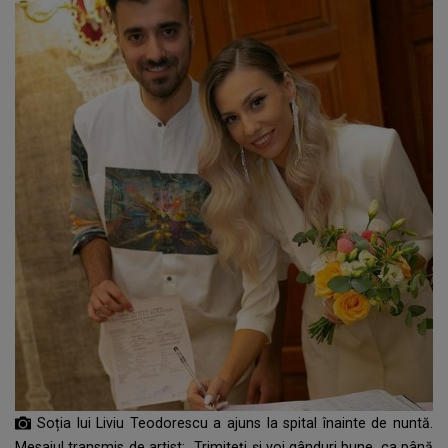
Soția lui Liviu Teodorescu a ajuns la spital înainte de nuntă.
Mesajul transmis de artist: „Trimiteţi şi voi gânduri bune, ca până