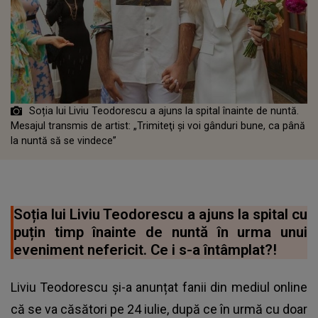
Soția lui Liviu Teodorescu a ajuns la spital înainte de nuntă.
Mesajul transmis de artist: „Trimiteţi şi voi gânduri bune, ca până
la nuntă să se vindece”
Soția lui Liviu Teodorescu a ajuns la spital cu
puțin timp înainte de nuntă în urma unui
eveniment nefericit. Ce i s-a întâmplat?!
Liviu Teodorescu și-a anunțat fanii din mediul online
că se va căsători pe 24 iulie, după ce în urmă cu doar