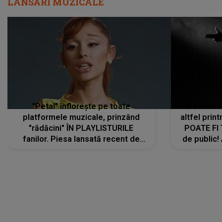
LANSĂRI MUZICALE
"Petal" înflorește pe toate
De această 
platformele muzicale, prinzând
altfel prin
"rădăcini" ÎN PLAYLISTURILE
POATE FI
fanilor. Piesa lansată recent de
de public!
Ariana Grande îi face pe
a lansat V
ascultători SĂ O ASCULTE PE
REPEAT