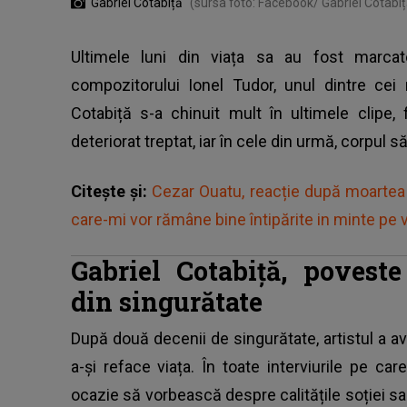
Gabriel Cotabiță
(sursa foto: Facebook/ Gabriel Cotabiț
Ultimele luni din viața sa au fost marcate
compozitorului Ionel Tudor, unul dintre cei m
Cotabiță s-a chinuit mult în ultimele clipe,
deteriorat treptat, iar în cele din urmă, corpul s
Citește și:
Cezar Ouatu, reacție după moartea 
care-mi vor rămâne bine întipărite in minte pe v
Gabriel Cotabiță, povest
din singurătate
După două decenii de singurătate, artistul a av
a-și reface viața. În toate interviurile pe ca
ocazie să vorbească despre calitățile soției sa