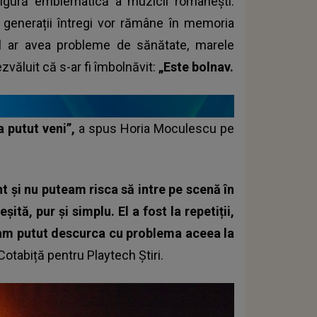
 figură emblematică a muzicii românești.
 generații întregi vor rămâne în memoria
tul ar avea probleme de sănătate, marele
văluit că s-ar fi îmbolnăvit:
„Este bolnav.
a putut veni”,
a spus Horia Moculescu pe
t și nu puteam risca să intre pe scenă în
tă, pur și simplu. El a fost la repetiții,
e-am putut descurca cu problema aceea la
 Cotabiță pentru Playtech Știri.