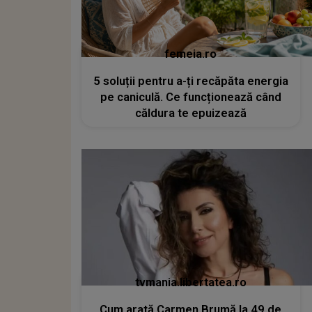
femeia.ro
5 soluții pentru a-ți recăpăta energia
pe caniculă. Ce funcționează când
căldura te epuizează
tvmania.libertatea.ro
Cum arată Carmen Brumă la 49 de