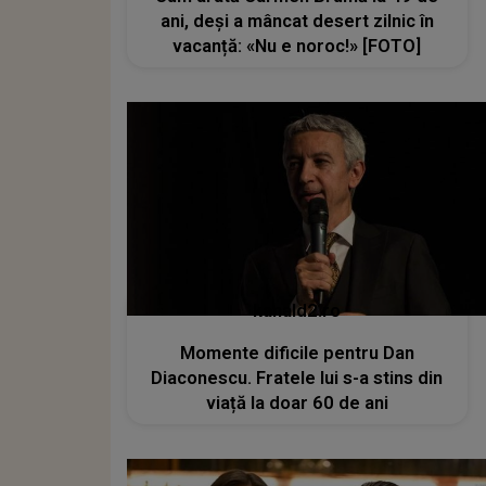
ani, deși a mâncat desert zilnic în
vacanță: «Nu e noroc!» [FOTO]
kanald2.ro
Momente dificile pentru Dan
Diaconescu. Fratele lui s-a stins din
viață la doar 60 de ani