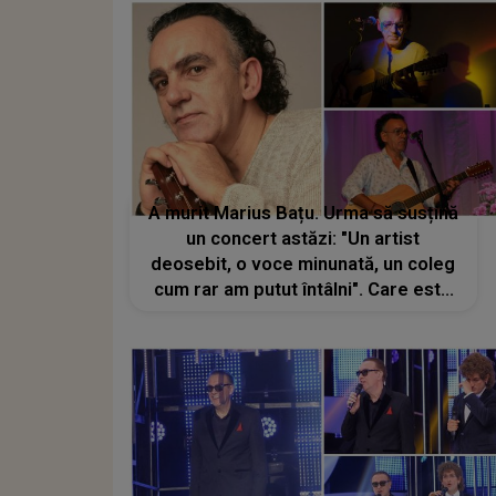
A murit Marius Bațu. Urma să susțină
un concert astăzi: "Un artist
deosebit, o voce minunată, un coleg
cum rar am putut întâlni". Care este
cauza decesului