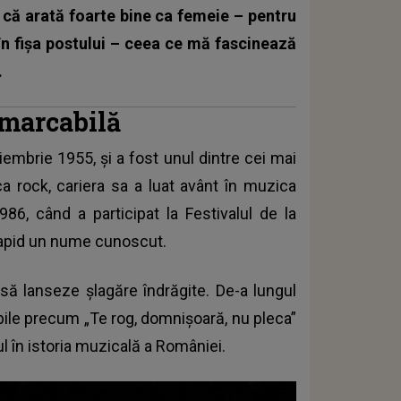
că arată foarte bine ca femeie – pentru
 în fişa postului – ceea ce mă fascinează
.
emarcabilă
iembrie 1955, și a fost unul dintre cei mai
ica rock, cariera sa a luat avânt în muzica
86, când a participat la Festivalul de la
rapid un nume cunoscut.
să lanseze șlagăre îndrăgite. De-a lungul
abile precum „Te rog, domnișoară, nu pleca”
l în istoria muzicală a României.