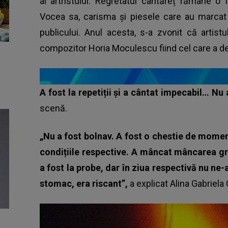
al artristului. Regretatul cântăreț rămâne o
Vocea sa, carisma și piesele care au marcat
publicului. Anul acesta, s-a zvonit că artis
compozitor Horia Moculescu fiind cel care a dez
A fost la repetiții și a cântat impecabil… Nu 
scenă.
„Nu a fost bolnav. A fost o chestie de momen
condițiile respective. A mâncat mâncarea greși
a fost la probe, dar în ziua respectivă nu n
stomac, era riscant”,
a explicat Alina Gabriela