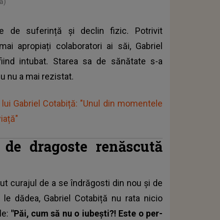
ă)
 de suferință și declin fizic. Potrivit
ai apropiați colaboratori ai săi, Gabriel
 fiind intubat. Starea sa de sănătate s-a
ău nu a mai rezistat.
lui Gabriel Cotabiță: "Unul din momentele
iață"
e de dragoste renăscută
ut curajul de a se îndrăgosti din nou și de
re le dădea,
Gabriel Cotabiță
nu rata nicio
le:
"Păi, cum să nu o iubeşti?! Este o per­