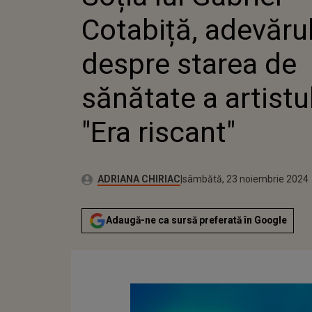
SĂNĂTATE 
Cotabiță, adevăru
"ERA RISC
despre starea de
sănătate a artistul
"Era riscant"
Publicat:
Autor:
sâmbătă, 23 noiembrie 2024
Actualizat:
ADRIANA CHIRIAC
sâmbătă, 23 noiembrie 2024
Adaugă-ne ca sursă preferată în Google