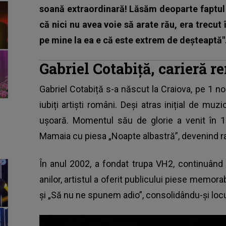
soană extraordinară! Lăsăm deoparte faptul 
că nici nu avea voie să arate rău, era trecut
pe mine la ea e că este extrem de deşteaptă"
Gabriel Cotabiță, carieră r
Gabriel Cotabiță
s-a născut la Craiova, pe 1 no
iubiți artiști români. Deși atras inițial de muz
ușoară. Momentul său de glorie a venit în 19
Mamaia cu piesa „Noapte albastră”, devenind 
În anul 2002, a fondat trupa VH2, continuând 
anilor, artistul a oferit publicului piese memor
și „Să nu ne spunem adio”, consolidându-și locu