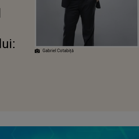
A ARTISTULUI:
l
ANT"
ui:
Gabriel Cotabiță