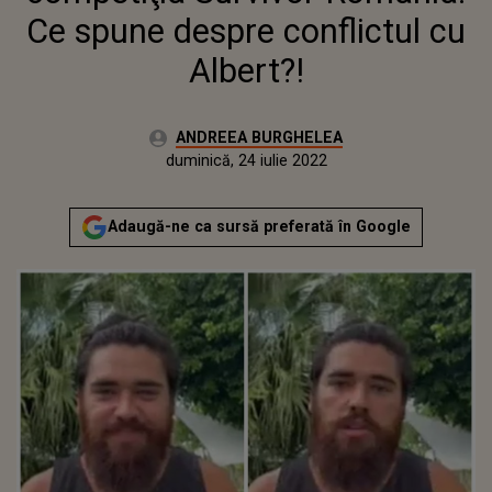
Ce spune despre conflictul cu
Albert?!
Autor:
ANDREEA BURGHELEA
Publicat:
duminică, 16 mai 2021
Actualizat:
duminică, 24 iulie 2022
Adaugă-ne ca sursă preferată în Google