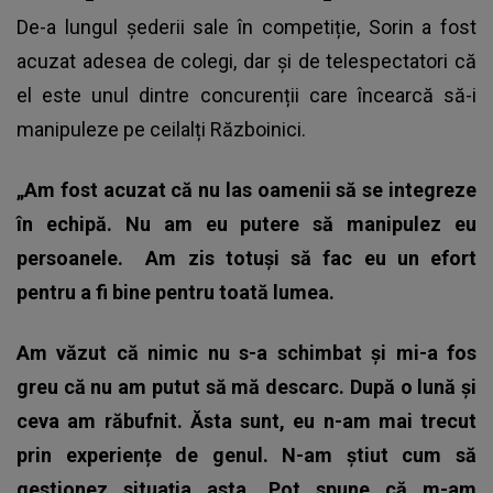
De-a lungul șederii sale în competiție, Sorin a fost
acuzat adesea de colegi, dar și de telespectatori că
el este unul dintre concurenții care încearcă să-i
manipuleze pe ceilalți Războinici.
„Am fost acuzat că nu las oamenii să se integreze
în echipă. Nu am eu putere să manipulez eu
persoanele.
Am zis totuși să fac eu un efort
pentru a fi bine pentru toată lumea.
Am văzut că nimic nu s-a schimbat și mi-a fos
greu că nu am putut să mă descarc. După o lună și
ceva am răbufnit. Ăsta sunt, eu n-am mai trecut
prin experiențe de genul. N-am știut cum să
gestionez situația asta. Pot spune că m-am