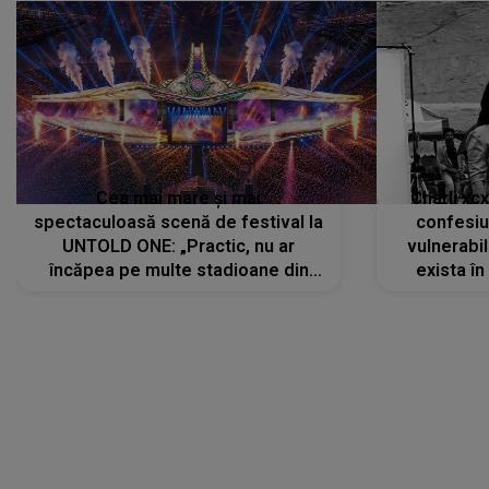
Cea mai mare și mai
Charli xc
spectaculoasă scenă de festival la
confesiu
UNTOLD ONE: „Practic, nu ar
vulnerabil
încăpea pe multe stadioane din
exista în
lume”. Evenimentul începe joi, 6
august 2026