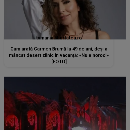
tvmania.libertatea.ro
Cum arată Carmen Brumă la 49 de ani, deși a
mâncat desert zilnic în vacanță: «Nu e noroc!»
[FOTO]