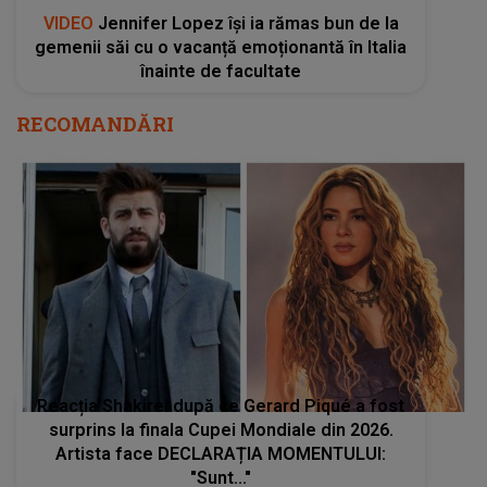
VIDEO
Jennifer Lopez își ia rămas bun de la
gemenii săi cu o vacanță emoționantă în Italia
înainte de facultate
RECOMANDĂRI
Reacția Shakirei după ce Gerard Piqué a fost
surprins la finala Cupei Mondiale din 2026.
Artista face DECLARAȚIA MOMENTULUI:
"Sunt..."