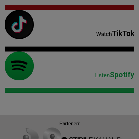
TikTok
Watch
Spotify
Listen
Parteneri: