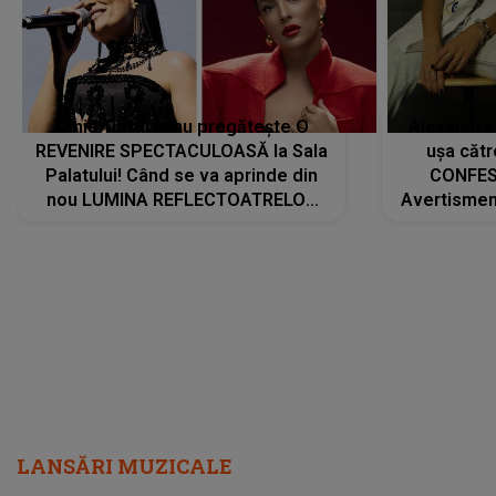
Tania Turtureanu pregătește O
Alexandra
REVENIRE SPECTACULOASĂ la Sala
ușa cătr
Palatului! Când se va aprinde din
CONFES
nou LUMINA REFLECTOATRELOR
Avertismentu
pentru artistă: " Vor fi multe
rămas ÎNT
cântece noi, în premieră. Cântece
au format-
care abia acum învață să respire"
"Am f
LANSĂRI MUZICALE