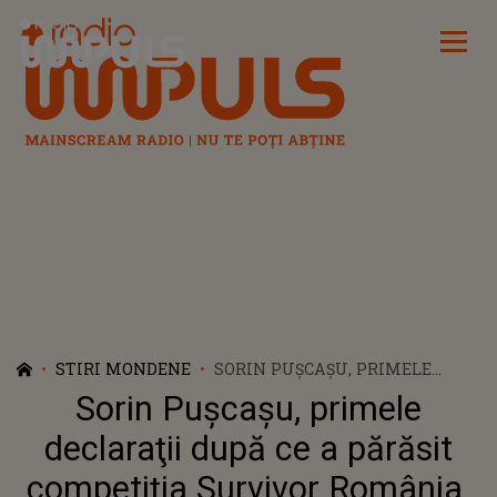
Radio Impuls
STIRI MONDENE
SORIN PUŞCAŞU, PRIMELE
DECLARAŢII DUPĂ CE A
Sorin Puşcaşu, primele
PĂRĂSIT COMPETIŢIA
SURVIVOR ROMÂNIA. CE SPUNE
declaraţii după ce a părăsit
DESPRE CONFLICTUL CU
competiţia Survivor România.
ALBERT?!