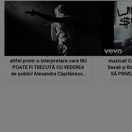
De această dată, "Dilaila" se simte
COLABORAR
altfel printr-o interpretare care NU
muzical! C
POATE FI TRECUTĂ CU VEDEREA
Savali și Ri
de public! Alexandra Căpitănescu
SĂ PRIV
a lansat VERSIUNEA LIVE a piesei