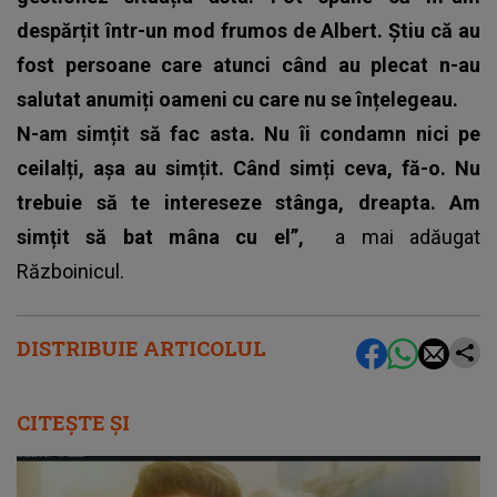
despărțit într-un mod frumos de Albert. Știu că au
fost persoane care atunci când au plecat n-au
salutat anumiți oameni cu care nu se înțelegeau.
N-am simțit să fac asta. Nu îi condamn nici pe
ceilalți, așa au simțit. Când simți ceva, fă-o. Nu
trebuie să te intereseze stânga, dreapta. Am
simțit să bat mâna cu el”,
a mai adăugat
Războinicul.
DISTRIBUIE ARTICOLUL
CITEȘTE ȘI