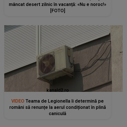
mâncat desert zilnic în vacanță: «Nu e noroc!»
[FOTO]
kanald2.ro
VIDEO
Teama de Legionella îi determină pe
români să renunțe la aerul condiționat în plină
caniculă