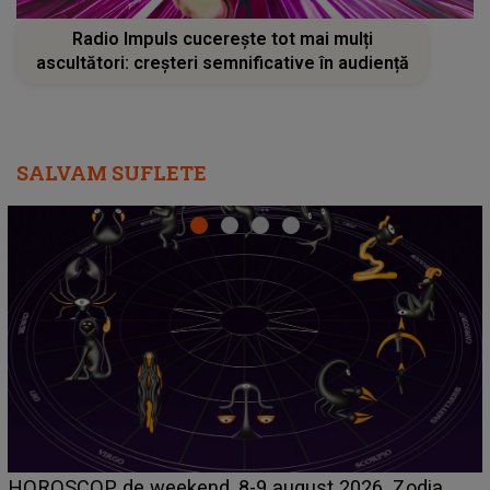
Radio Impuls cucerește tot mai mulți
ascultători: creșteri semnificative în audiență
SALVAM SUFLETE
LINE-UP UNTOLD ONE, ziua 2. La ce oră urcă pe