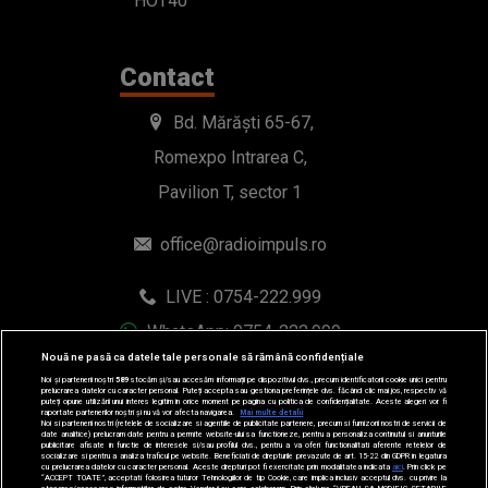
HOT40
Contact
Bd. Mărăști 65-67,
Romexpo Intrarea C,
Pavilion T, sector 1
office@radioimpuls.ro
LIVE : 0754-222.999
WhatsApp: 0754-222.999
Nouă ne pasă ca datele tale personale să rămână confidențiale
Noi și partenerii noștri
589
stocăm și/sau accesăm informații pe dispozitivul dvs., precum identificatorii cookie unici pentru
prelucrarea datelor cu caracter personal. Puteți accepta sau gestiona preferințele dvs. făcând clic mai jos, respectiv vă
puteți opune utilizării unui interes legitim în orice moment pe pagina cu politica de confidențialitate. Aceste alegeri vor fi
raportate partenerilor noștri și nu vă vor afecta navigarea.
Mai multe detalii
Noi si partenerii nostri (retelele de socializare si agentiile de publicitate partenere, precum si furnizorii nostri de servicii de
date analitice) prelucram date pentru a permite website-ului sa functioneze, pentru a personaliza continutul si anunturile
publicitare afisate in functie de interesele si/sau profilul dvs., pentru a va oferi functionalitati aferente retelelor de
socializare si pentru a analiza traficul pe website. Beneficiati de drepturile prevazute de art. 15-22 din GDPR in legatura
cu prelucrarea datelor cu caracter personal. Aceste drepturi pot fi exercitate prin modalitatea indicata
aici
. Prin click pe
“ACCEPT TOATE”, acceptati folosirea tuturor Tehnologiilor de tip Cookie, care implica inclusiv acceptul dvs. cu privire la