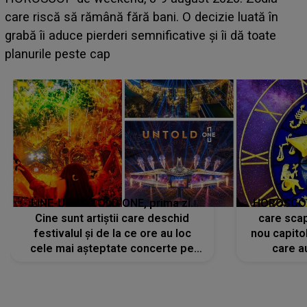
scena principală a festivalului Zara Larsson? Artista
suedeză a ajuns deja în România și s-a filmat din
camera de hotel
LINE-UP UNTOLD ONE, prima zi.
HOROSCOP 
Cine sunt artiștii care deschid
care scap
festivalul și de la ce ore au loc
nou capitol
cele mai așteptate concerte pe
care a
scena principală?
perioadă 