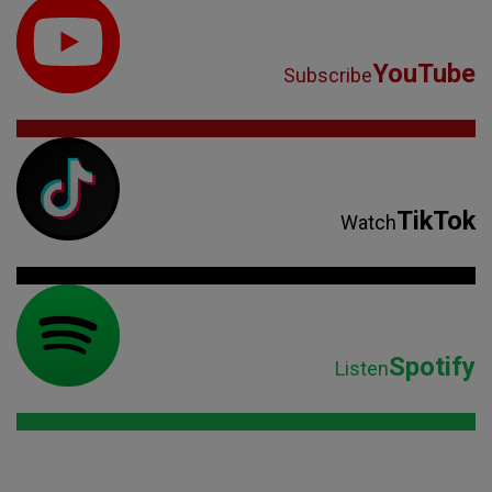
YouTube
Subscribe
TikTok
Watch
Spotify
Listen