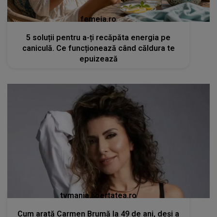
femeia.ro
5 soluții pentru a-ți recăpăta energia pe
caniculă. Ce funcționează când căldura te
epuizează
tvmania.libertatea.ro
Cum arată Carmen Brumă la 49 de ani, deși a