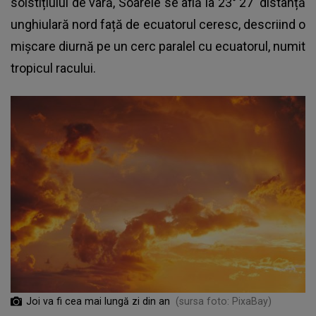
solstițiului de vară, Soarele se află la 23° 27' distanță
unghiulară nord față de ecuatorul ceresc, descriind o
mișcare diurnă pe un cerc paralel cu ecuatorul, numit
tropicul racului.
Joi va fi cea mai lungă zi din an
(sursa foto: PixaBay)