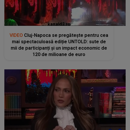
kanald2.ro
VIDEO
Cluj-Napoca se pregătește pentru cea
mai spectaculoasă ediție UNTOLD: sute de
mii de participanți și un impact economic de
120 de milioane de euro