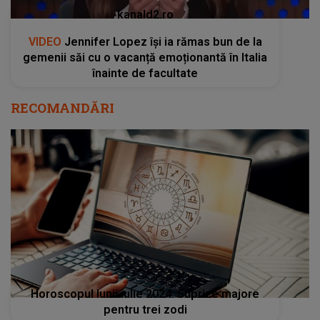
kanald2.ro
VIDEO
Jennifer Lopez își ia rămas bun de la
gemenii săi cu o vacanță emoționantă în Italia
înainte de facultate
RECOMANDĂRI
Horoscopul lunii iulie 2024: Suprize majore
pentru trei zodi