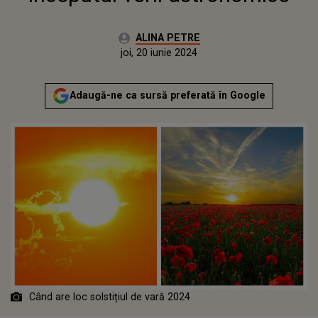
Autor:
ALINA PETRE
Publicat:
joi, 20 iunie 2024
Adaugă-ne ca sursă preferată în Google
Când are loc solstițiul de vară 2024