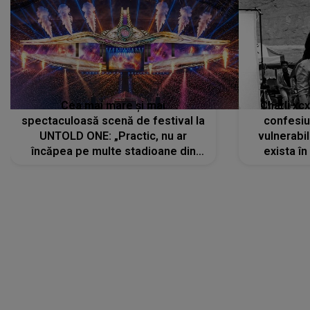
Cea mai mare și mai
Charli xc
spectaculoasă scenă de festival la
confesiu
UNTOLD ONE: „Practic, nu ar
vulnerabil
încăpea pe multe stadioane din
exista în
lume”. Evenimentul începe joi, 6
august 2026