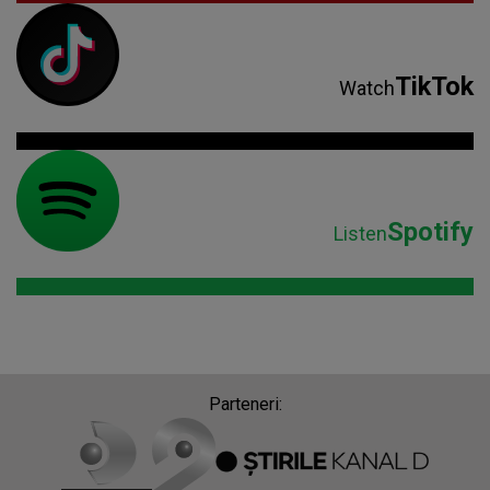
TikTok
Watch
Spotify
Listen
Parteneri: