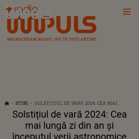
Radio Impuls
STIRI
SOLSTIȚIUL DE VARĂ 2024: CEA MAI
LUNGĂ ZI DIN AN ȘI ÎNCEPUTUL VERII
Solstițiul de vară 2024: Cea
ASTRONOMICE
mai lungă zi din an și
începutul verii astronomice