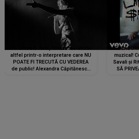
De această dată, "Dilaila" se simte
COLABORAR
altfel printr-o interpretare care NU
muzical! C
POATE FI TRECUTĂ CU VEDEREA
Savali și Ri
de public! Alexandra Căpitănescu
SĂ PRIV
a lansat VERSIUNEA LIVE a piesei