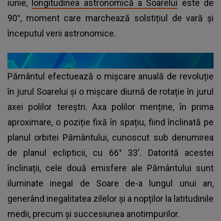
iunie,
longitudinea astronomică a Soarelui
este de
90°, moment care marchează solstițiul de vară și
începutul verii astronomice.
Pământul efectuează o mișcare anuală de revoluție
în jurul Soarelui și o mișcare diurnă de rotație în jurul
axei polilor tereștri. Axa polilor menține, în prima
aproximare, o poziție fixă în spațiu, fiind înclinată pe
planul orbitei Pământului, cunoscut sub denumirea
de planul eclipticii, cu 66° 33'. Datorită acestei
înclinații, cele două emisfere ale Pământului sunt
iluminate inegal de Soare de-a lungul unui an,
generând inegalitatea zilelor și a nopților la latitudinile
medii, precum și succesiunea anotimpurilor.