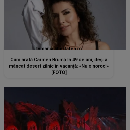
tvmania.libertatea.ro
Cum arată Carmen Brumă la 49 de ani, deși a
mâncat desert zilnic în vacanță: «Nu e noroc!»
[FOTO]