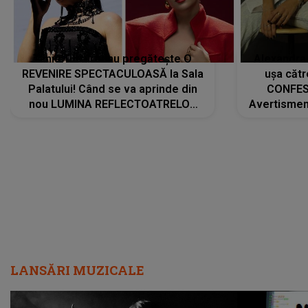
Tania Turtureanu pregătește O
Alexandra
REVENIRE SPECTACULOASĂ la Sala
ușa cătr
Palatului! Când se va aprinde din
CONFES
nou LUMINA REFLECTOATRELOR
Avertismentu
pentru artistă: " Vor fi multe
rămas ÎNT
cântece noi, în premieră. Cântece
au format-
care abia acum învață să respire"
"Am f
LANSĂRI MUZICALE