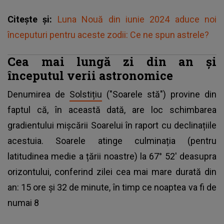
Citește și:
Luna Nouă din iunie 2024 aduce noi
începuturi pentru aceste zodii: Ce ne spun astrele?
Cea mai lungă zi din an și
începutul verii astronomice
Denumirea de
Solstițiu
("Soarele stă") provine din
faptul că, în această dată, are loc schimbarea
gradientului mișcării Soarelui în raport cu declinațiile
acestuia. Soarele atinge culminația (pentru
latitudinea medie a țării noastre) la 67° 52' deasupra
orizontului, conferind zilei cea mai mare durată din
an: 15 ore și 32 de minute, în timp ce noaptea va fi de
numai 8