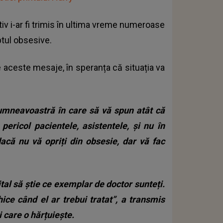
tiv i-ar fi trimis în ultima vreme numeroase
ptul obsesive.
ce aceste mesaje, în speranța că situația va
umneavoastră în care să vă spun atât că
pericol pacientele, asistentele, și nu în
acă nu vă opriți din obsesie, dar vă fac
tal să știe ce exemplar de doctor sunteți.
ice când el ar trebui tratat”, a transmis
i care o hărțuiește.