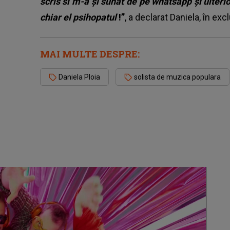
scris si m-a și sunat de pe whatsapp și ulter
chiar el psihopatul
!”
, a declarat Daniela, în ex
MAI MULTE DESPRE:
Daniela Ploia
solista de muzica populara