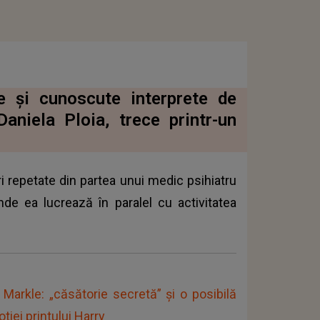
e și cunoscute interprete de
aniela Ploia, trece printr-un
ri repetate din partea unui medic psihiatru
nde ea lucrează în paralel cu activitatea
arkle: „căsătorie secretă” și o posibilă
otiei printului Harry