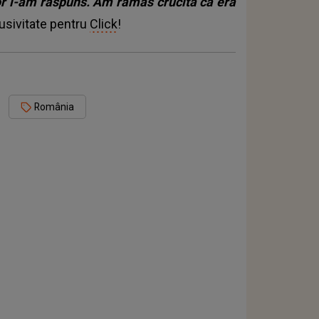
ior i-am răspuns. Am rămas crucită că era
clusivitate pentru
Click
!
România