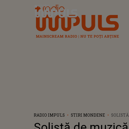
Radio Impuls
RADIO IMPULS
STIRI MONDENE
SOLISTĂ
POPULA
Solistă de muzică
DE UN M