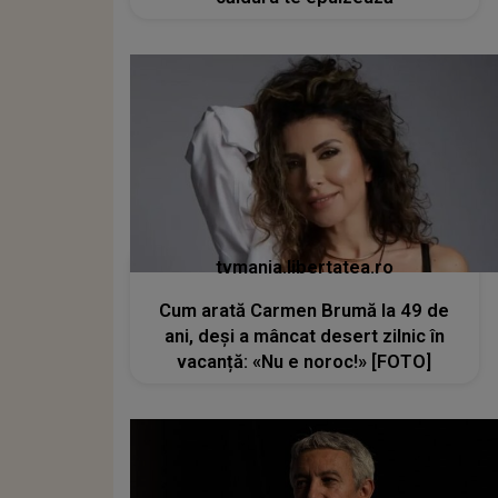
tvmania.libertatea.ro
Cum arată Carmen Brumă la 49 de
ani, deși a mâncat desert zilnic în
vacanță: «Nu e noroc!» [FOTO]