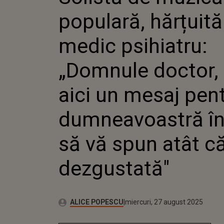
PSIHIA
populară, hărțuită
DOCTOR,
MESAJ 
DUMNEA
medic psihiatru:
CARE SĂ
CĂ SUNT
„Domnule doctor, 
aici un mesaj pen
dumneavoastră în
să vă spun atât c
dezgustată"
Publicat:
Autor:
miercuri, 27 august 2025
Actualizat:
ALICE POPESCU
miercuri, 27 august 2025