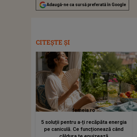
Adaugă-ne ca sursă preferată în Google
CITEȘTE ȘI
femeia.ro
5 soluții pentru a-ți recăpăta energia
pe caniculă. Ce funcționează când
căldura te epuizează