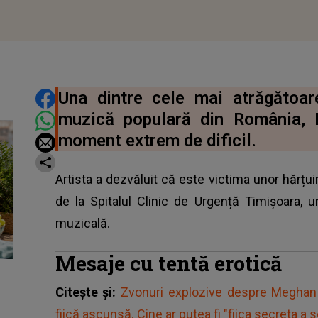
DISTRIBUIE ARTICOLUL
Una dintre cele mai atrăgătoar
muzică populară din România, D
moment extrem de dificil.
Artista a dezvăluit că este victima unor hărțui
de la Spitalul Clinic de Urgență Timișoara, u
muzicală.
Mesaje cu tentă erotică
Citește și:
Zvonuri explozive despre Meghan M
fiică ascunsă. Cine ar putea fi "fiica secreta a s