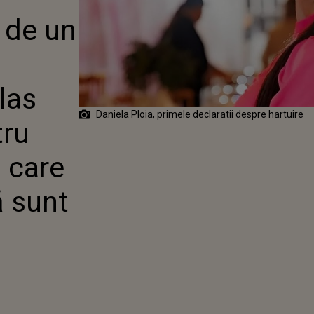
TRU: „DOMNULE
 de un
 LAS AICI UN
PENTRU
VOASTRĂ ÎN
 VĂ SPUN ATÂT
 DEZGUSTATĂ"
las
Daniela Ploia, primele declaratii despre hartuire
tru
 care
ă sunt