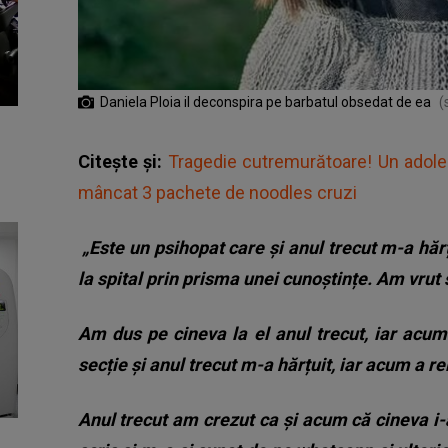
Daniela Ploia il deconspira pe barbatul obsedat de ea
(
Citește și:
Tragedie cutremurătoare! Un adole
mâncat 3 pachete de noodles cruzi
„Este un psihopat care și anul trecut m-a hăr
la spital prin prisma unei cunoștințe. Am vrut
Am dus pe cineva la el anul trecut, iar acum
secție și anul trecut m-a hărțuit, iar acum a re
Anul trecut am crezut ca și acum că cineva i