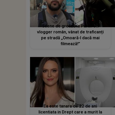
Scene de groază la Paris: Un
vlogger român, vânat de traficanți
pe stradă „Omoară-l dacă mai
filmează!”
Ea este tanara de 22 de ani
licentiata in Drept care a murit la