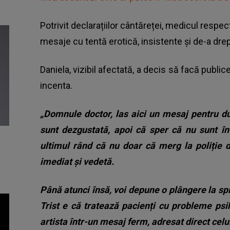
Potrivit declarațiilor cântăreței, medicul respec
mesaje cu tentă erotică, insistente și de-a dre
Daniela, vizibil afectată, a decis să facă publi
incenta.
„Domnule doctor, las aici un mesaj pentru d
sunt dezgustată, apoi că sper că nu sunt în 
ultimul rând că nu doar că merg la poliție d
imediat și vedetă.
Până atunci însă, voi depune o plângere la spi
Trist e că tratează pacienți cu probleme psih
artista într-un mesaj ferm, adresat direct celu