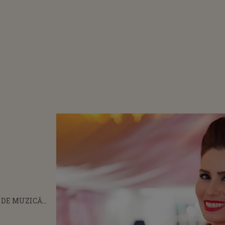
 DE MUZICĂ
RĂ, HĂRȚUITĂ
EDIC