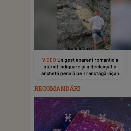
kanald2.ro
VIDEO
Un gest aparent romantic a
stârnit indignare și a declanșat o
anchetă penală pe Transfăgărășan
RECOMANDĂRI