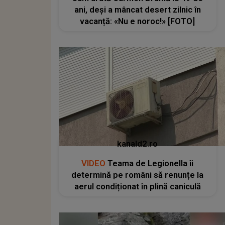
ani, deși a mâncat desert zilnic în
vacanță: «Nu e noroc!» [FOTO]
kanald2.ro
VIDEO
Teama de Legionella îi
determină pe români să renunțe la
aerul condiționat în plină caniculă