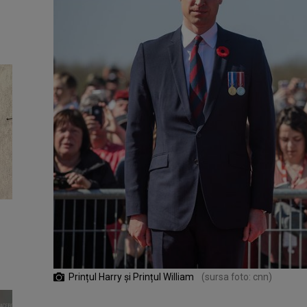
Prințul Harry și Prințul William
(sursa foto: cnn)