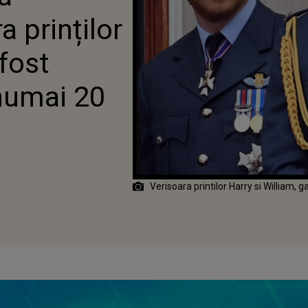
DE ANI
a prinților
 fost
numai 20
Verisoara printilor Harry si William, 