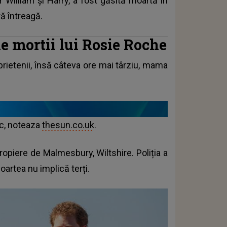
r William și Harry, a fost găsită moartă în
ră întreagă.
e mortii lui Rosie Roche
prietenii, însă câteva ore mai târziu, mama
oc, noteaza
thesun.co.uk
.
propiere de Malmesbury, Wiltshire. Poliția a
oartea nu implică terți.