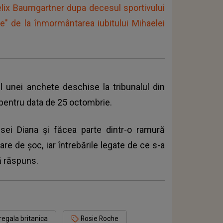
Felix Baumgartner dupa decesul sportivului
ire" de la înmormântarea iubitului Mihaelei
l unei anchete deschise la tribunalul din
 pentru data de 25 octombrie.
esei Diana și făcea parte dintr-o ramură
tare de șoc, iar întrebările legate de ce s-a
ă răspuns.
regala britanica
Rosie Roche