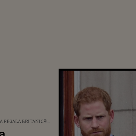
SA REGALA BRITANICĂ!
 PRINȚILOR WILLIAM ȘI
a
OST GASITĂ MOARTĂ LA