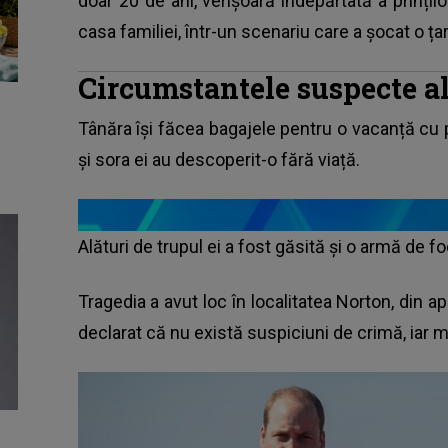
doar 20 de ani, verișoară îndepărtată a prințilo
casa familiei, într-un scenariu care a șocat o ța
Circumstantele suspecte al
Tânăra își făcea bagajele pentru o vacanță cu 
și sora ei au descoperit-o fără viață.
Alături de trupul ei a fost găsită și o armă de f
Tragedia a avut loc în localitatea Norton, din a
declarat că nu există suspiciuni de crimă, iar m