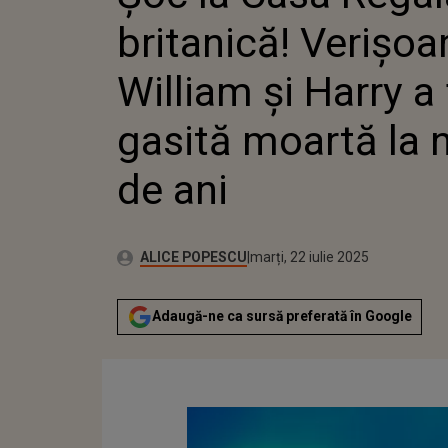
NUMAI 20 
britanică! Verișoar
William și Harry a
gasită moartă la 
de ani
Publicat:
Autor:
marți, 22 iulie 2025
Actualizat:
ALICE POPESCU
marți, 22 iulie 2025
Adaugă-ne ca sursă preferată în Google