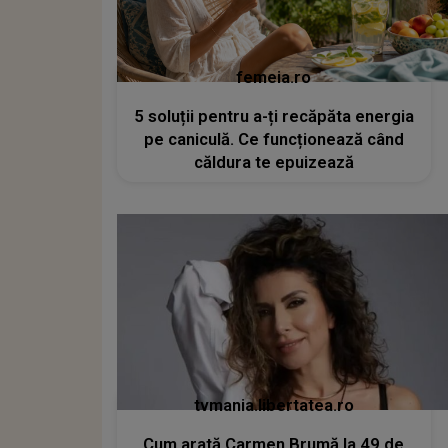
femeia.ro
5 soluții pentru a-ți recăpăta energia
pe caniculă. Ce funcționează când
căldura te epuizează
tvmania.libertatea.ro
Cum arată Carmen Brumă la 49 de