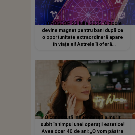
HOROSCOP 23 iulie 2025. O zodie
devine magnet pentru bani după ce
o oportunitate extraordinară apare
în viața ei! Astrele îi oferă
abundență, noroc și succes pe toate
planurile. O perioadă de aur începe
abia acum pentru aceasta!
O cunoscută influenceriță a murit
subit în timpul unei operații estetice!
Avea doar 40 de ani: „O vom păstra