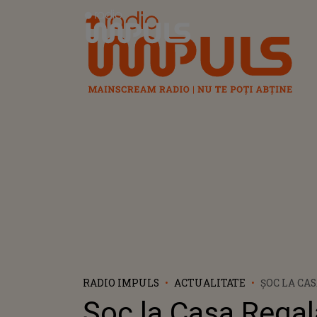
Radio Impuls
RADIO IMPULS
ACTUALITATE
ȘOC LA CA
VERIȘOARA
Șoc la Casa Regal
HARRY A F