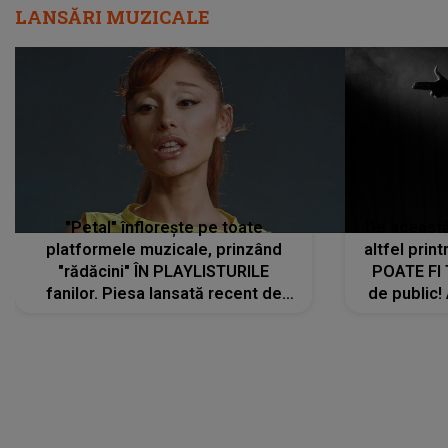
LANSĂRI MUZICALE
"Petal" înflorește pe toate
De această 
platformele muzicale, prinzând
altfel prin
"rădăcini" ÎN PLAYLISTURILE
POATE FI
fanilor. Piesa lansată recent de
de public!
Ariana Grande îi face pe
a lansat V
ascultători SĂ O ASCULTE PE
REPEAT