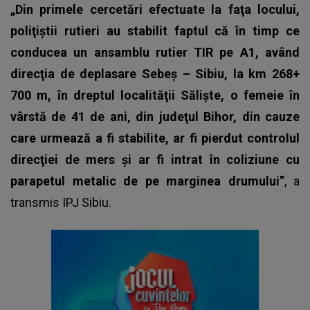
„Din primele cercetări efectuate la faţa locului,
poliţiştii rutieri au stabilit faptul că în timp ce
conducea un ansamblu rutier TIR pe A1, având
direcţia de deplasare Sebeş – Sibiu, la km 268+
700 m, în dreptul localităţii Sălişte, o femeie în
vârstă de 41 de ani, din judeţul Bihor, din cauze
care urmează a fi stabilite, ar fi pierdut controlul
direcţiei de mers şi ar fi intrat în coliziune cu
parapetul metalic de pe marginea drumului”
, a
transmis
IPJ Sibiu.