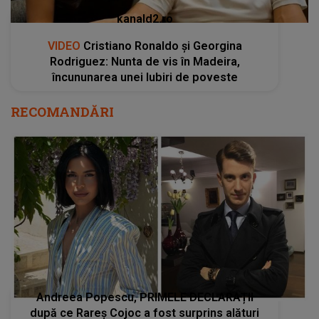
kanald2.ro
VIDEO
Cristiano Ronaldo și Georgina
Rodriguez: Nunta de vis în Madeira,
încununarea unei Iubiri de poveste
RECOMANDĂRI
Andreea Popescu, PRIMELE DECLARAȚII
după ce Rareș Cojoc a fost surprins alături