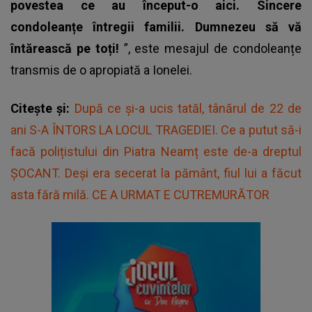
povestea ce au început-o aici. Sincere
condoleanțe întregii familii. Dumnezeu să vă
întărească pe toți!
”, este mesajul de condoleanțe
transmis de o apropiată a Ionelei.
Citește și:
După ce și-a ucis tatăl, tânărul de 22 de
ani S-A ÎNTORS LA LOCUL TRAGEDIEI. Ce a putut să-i
facă polițistului din Piatra Neamț este de-a dreptul
ȘOCANT. Deși era secerat la pământ, fiul lui a făcut
asta fără milă. CE A URMAT E CUTREMURĂTOR