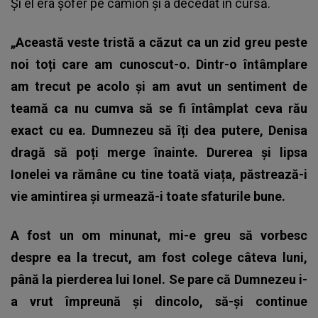
Și el era șofer pe camion și a decedat în cursă.
„Această veste tristă a căzut ca un zid greu peste
noi toți care am cunoscut-o. Dintr-o întâmplare
am trecut pe acolo și am avut un sentiment de
teamă ca nu cumva să se fi întâmplat ceva rău
exact cu ea. Dumnezeu să îți dea putere, Denisa
dragă să poți merge înainte. Durerea și lipsa
Ionelei va rămâne cu tine toată viața, păstrează-i
vie amintirea și urmează-i toate sfaturile bune.
A fost un om minunat, mi-e greu să vorbesc
despre ea la trecut, am fost colege câteva luni,
până la pierderea lui Ionel. Se pare că Dumnezeu i-
a vrut împreună și dincolo, să-și continue