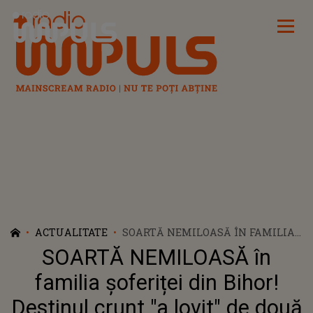
Radio Impuls
ACTUALITATE
SOARTĂ NEMILOASĂ ÎN FAMILIA
ȘOFERIȚEI DIN BIHOR! DESTINUL
SOARTĂ NEMILOASĂ în
CRUNT "A LOVIT" DE DOUĂ ORI, LA
DISTANȚĂ DE UN AN, LUÂNDU-I
familia șoferiței din Bihor!
PE RÂND PE CEI DOI SOȚI ÎN
Destinul crunt "a lovit" de două
ACELEAȘI ÎMPREJURIMI