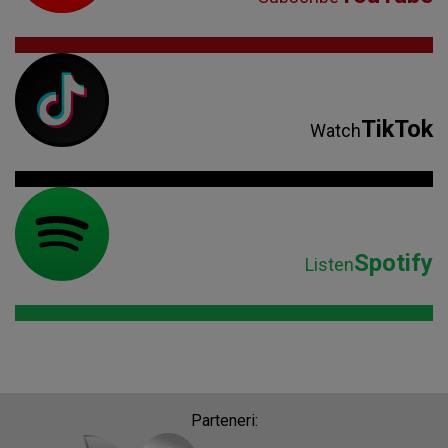
TikTok
Watch
Spotify
Listen
Parteneri: