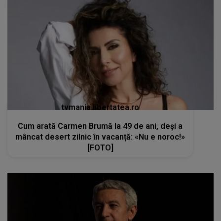
tvmania.libertatea.ro
Cum arată Carmen Brumă la 49 de ani, deși a
mâncat desert zilnic în vacanță: «Nu e noroc!»
[FOTO]