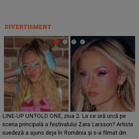
DIVERTISMENT
Ce a dezvăluit noua concurentă din "Casa Iubirii" l-a
luat prin surprindere pe Emanuel. CINE ESTE
a
BĂIATUL VIZAT de Alexandra?! Aflându-se în fața