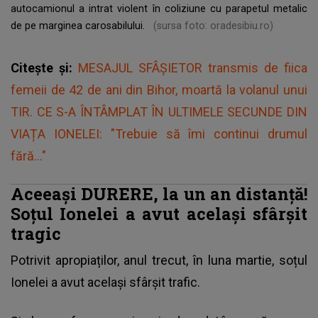
autocamionul a intrat violent în coliziune cu parapetul metalic
de pe marginea carosabilului.
(sursa foto: oradesibiu.ro)
Citește și:
MESAJUL SFÂȘIETOR transmis de fiica
femeii de 42 de ani din Bihor, moartă la volanul unui
TIR. CE S-A ÎNTÂMPLAT ÎN ULTIMELE SECUNDE DIN
VIAȚA IONELEI: "Trebuie să îmi continui drumul
fără..."
Aceeași DURERE, la un an distanță!
Soțul Ionelei a avut același sfârșit
tragic
Potrivit apropiaților, anul trecut, în luna martie, soțul
Ionelei a avut același sfârșit trafic.