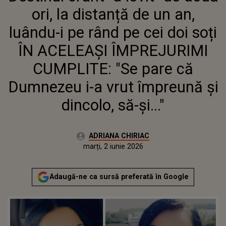
CUMPLITE: "SE PARE CĂ
ori, la distanță de un an,
DUMNEZEU I-A VRUT ÎMPREUNĂ
ȘI DINCOLO, SĂ-ȘI..."
luându-i pe rând pe cei doi soți
ÎN ACELEAȘI ÎMPREJURIMI
CUMPLITE: "Se pare că
Dumnezeu i-a vrut împreună și
dincolo, să-și..."
Autor:
ADRIANA CHIRIAC
Publicat:
marți, 2 iunie 2026
Actualizat:
marți, 2 iunie 2026
Adaugă-ne ca sursă preferată în Google