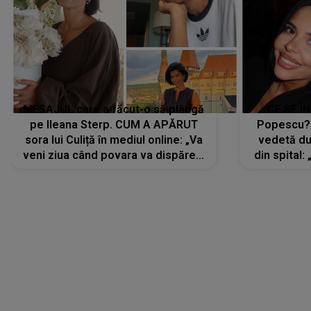
MESAJUL care a făcut-o să plângă
CE SE Î
pe Ileana Sterp. CUM A APĂRUT
Popescu?
sora lui Culiță în mediul online: „Va
vedetă du
veni ziua când povara va dispărea,
din spital:
iar lacrimile...”