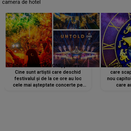
faptului împlinit, A RECUNOSCUT IMEDIAT: "Am
avut..."
LINE-UP UNTOLD ONE, prima zi.
HOROSCOP 
Cine sunt artiștii care deschid
care scap
festivalul și de la ce ore au loc
nou capitol
cele mai așteptate concerte pe
care a
scena principală?
perioadă 