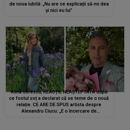
de noua iubită: „Nu are ce explicații să-mi dea
și nici eu lui”
Alina Sorescu, REACȚIE NEAȘTEPTATĂ după
ce fostul soț a declarat că se teme de o nouă
relație. CE ARE DE SPUS artista despre
Alexandru Ciucu: „E o încercare de
victimizare. Sunt lucruri la care nu mă aștept”