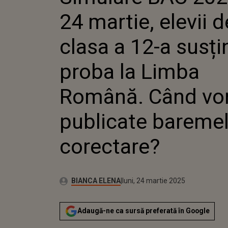
PROBA LA 
24 martie, elevii d
ROMÂNĂ. C
PUBLICAT
CORECTAR
clasa a 12-a susți
proba la Limba
Română. Când vor
publicate bareme
corectare?
Publicat:
Autor:
luni, 24 martie 2025
Actualizat:
BIANCA ELENA
luni, 24 martie 2025
Adaugă-ne ca sursă preferată în Google