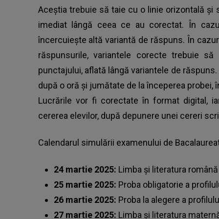
Aceștia trebuie să taie cu o linie orizontală ș
imediat lângă ceea ce au corectat. În cazul
încercuiește altă variantă de răspuns. În cazur
răspunsurile, variantele corecte trebuie să 
punctajului, aflată lângă variantele de răspuns
după o oră și jumătate de la începerea probei, î
Lucrările vor fi corectate în format digital, i
cererea elevilor, după depunere unei cereri scr
Calendarul simulării examenului de Bacalaurea
24 martie 2025:
⁠Limba și literatura român
25 martie 2025:
⁠Proba obligatorie a profilu
26 martie 2025:
Proba la alegere a profilulu
27 martie 2025:
Limba și literatura matern