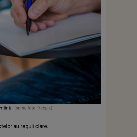
 Română
(sursa foto: freepik)
telor au reguli clare.