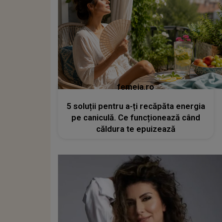
femeia.ro
5 soluții pentru a-ți recăpăta energia
pe caniculă. Ce funcționează când
căldura te epuizează