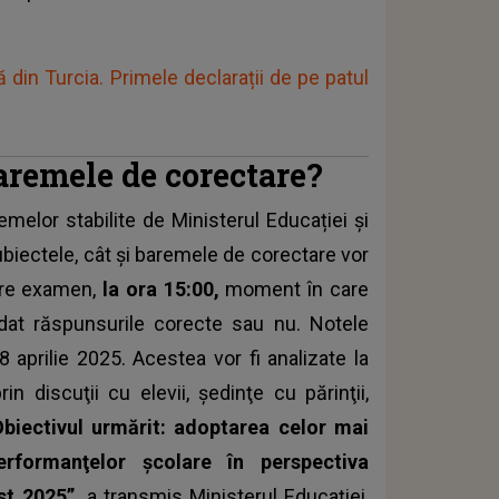
ă din Turcia. Primele declarații de pe patul
baremele de corectare?
emelor stabilite de Ministerul Educației și
ubiectele, cât și baremele de corectare vor
care examen,
la ora 15:00,
moment în care
 dat răspunsurile corecte sau nu. Notele
 aprilie 2025. Acestea vor fi analizate la
in discuţii cu elevii, şedinţe cu părinţii,
Obiectivul urmărit: adoptarea celor mai
erformanţelor şcolare în perspectiva
ust 2025”,
a transmis Ministerul Educaţiei,