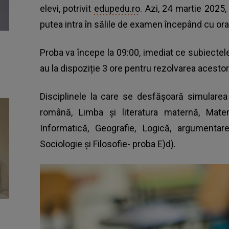
elevi, potrivit
edupedu.ro
. Azi, 24 martie 2025,
putea intra în sălile de examen începând cu ora 
Proba va începe la 09:00, imediat ce subiectele v
au la dispoziție 3 ore pentru rezolvarea acestor
Disciplinele la care se desfăşoară simularea 
română, Limba şi literatura maternă, Matema
Informatică, Geografie, Logică, argumentar
Sociologie şi Filosofie- proba E)d).