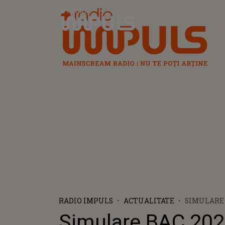
Radio Impuls
RADIO IMPULS
ACTUALITATE
SIMULARE B
24 MARTIE,
Simulare BAC 2025
CLASA A 12