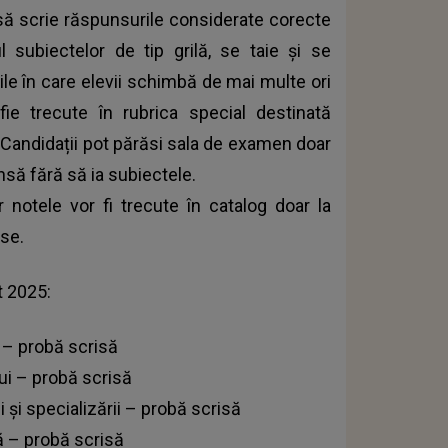
i să scrie răspunsurile considerate corecte
 subiectelor de tip grilă, se taie și se
ile în care elevii schimbă de mai multe ori
fie trecute în rubrica special destinată
. Candidații pot părăsi sala de examen doar
nsă fără să ia subiectele.
ar notele vor fi trecute în catalog doar la
ise.
t 2025:
ă – probă scrisă
lui – probă scrisă
i și specializării – probă scrisă
ă – probă scrisă