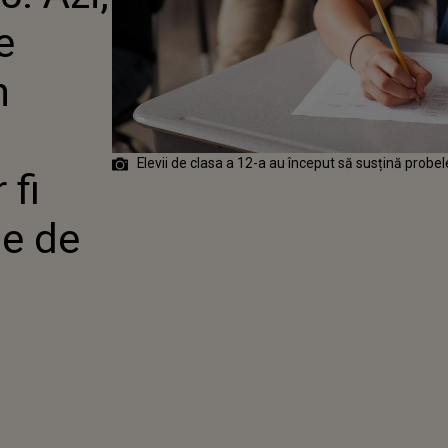
LIMBA
e
ÂND VOR FI
E BAREMELE DE
E?
n
Elevii de clasa a 12-a au început să susțină probe
 fi
le de