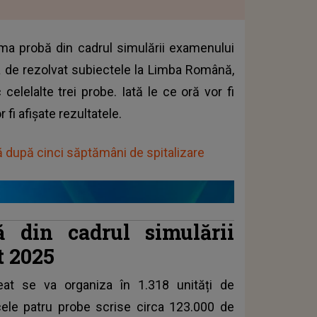
prima probă din cadrul simulării examenului
a de rezolvat subiectele la Limba Română,
elelalte trei probe. Iată le ce oră vor fi
fi afișate rezultatele.
ă după cinci săptămâni de spitalizare
 din cadrul simulării
t 2025
eat
se va organiza în 1.318 unități de
 cele patru probe scrise circa 123.000 de