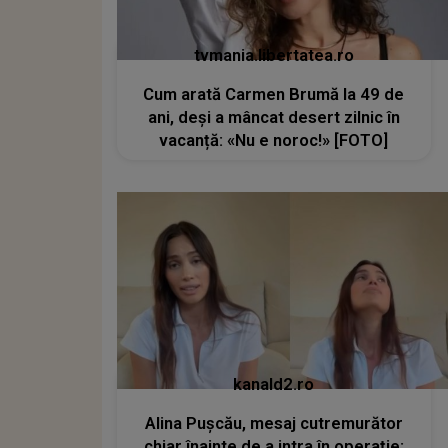
tvmania.libertatea.ro
Cum arată Carmen Brumă la 49 de
ani, deși a mâncat desert zilnic în
vacanță: «Nu e noroc!» [FOTO]
kanald2.ro
Alina Pușcău, mesaj cutremurător
chiar înainte de a intra în operație: