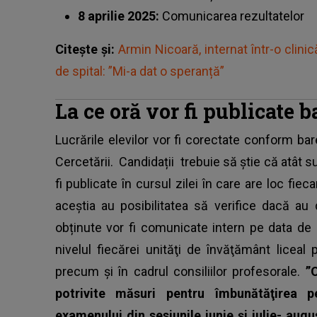
8 aprilie 2025:
Comunicarea rezultatelor
Citește și:
Armin Nicoară, internat într-o clinic
de spital: ”Mi-a dat o speranță”
La ce oră vor fi publicate 
Lucrările elevilor vor fi corectate conform bar
Cercetării.
Candidații
trebuie să știe că atât s
fi publicate în cursul zilei în care are loc fie
aceștia au posibilitatea să verifice dacă au
obținute vor fi comunicate intern pe data de 8
nivelul fiecărei unităţi de învăţământ liceal pr
precum şi în cadrul consiliilor profesorale.
”
potrivite măsuri pentru îmbunătăţirea p
examenului din sesiunile iunie şi iulie- aug