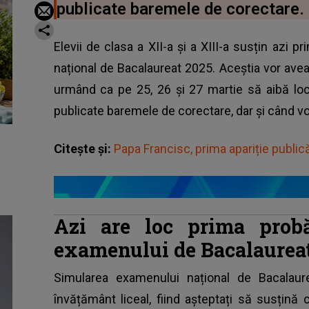
publicate baremele de corectare.
Elevii de clasa a XII-a și a XIII-a susțin azi 
național de Bacalaureat 2025. Aceștia vor ave
urmând ca pe 25, 26 și 27 martie să aibă loc c
publicate baremele de corectare, dar și când vor 
Citește și:
Papa Francisc, prima apariție public
Azi are loc prima probă
examenului de Bacalaurea
Simularea examenului național de
Bacalaur
învățământ liceal, fiind așteptați să susțină