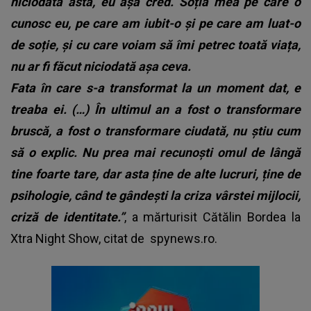
niciodată asta, eu așa cred. Soția mea pe care o
cunosc eu, pe care am iubit-o și pe care am luat-o
de soție, și cu care voiam să îmi petrec toată viața,
nu ar fi făcut niciodată așa ceva.
Fata în care s-a transformat la un moment dat, e
treaba ei. (…) În ultimul an a fost o transformare
bruscă, a fost o transformare ciudată, nu știu cum
să o explic. Nu prea mai recunoști omul de lângă
tine foarte tare, dar asta ține de alte lucruri, ține de
psihologie, când te gândești la criza vârstei mijlocii,
criză de identitate.”
, a mărturisit Cătălin Bordea la
Xtra Night Show, citat de
spynews.ro.