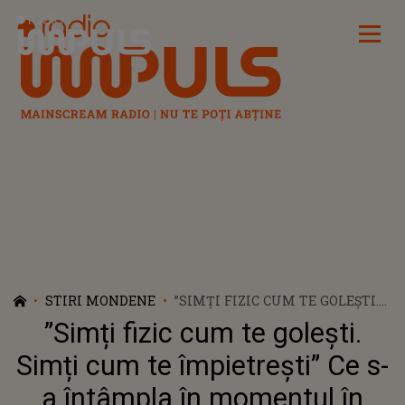
Radio Impuls
STIRI MONDENE
”SIMȚI FIZIC CUM TE GOLEȘTI.
SIMȚI CUM TE ÎMPIETREȘTI” CE
”Simți fizic cum te golești.
S-A ÎNTÂMPLA ÎN MOMENTUL
ÎN CARE CĂTĂLIN BORDEA A
Simți cum te împietrești” Ce s-
VĂZUT IMAGINILE CU FOSTA
a întâmpla în momentul în
LUI SOȚIE LIVIA ALĂTURI DE