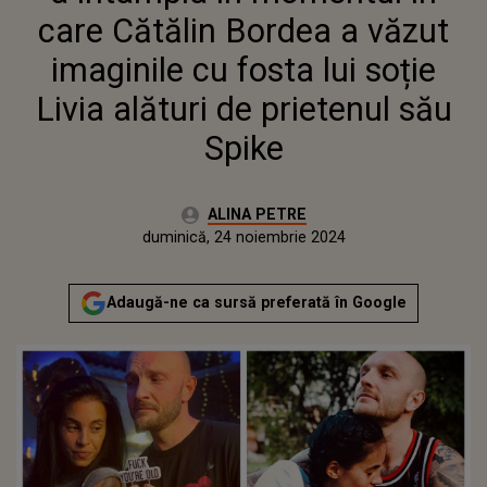
PRIETENUL SĂU SPIKE
care Cătălin Bordea a văzut
imaginile cu fosta lui soție
Livia alături de prietenul său
Spike
Autor:
ALINA PETRE
Publicat:
vineri, 24 noiembrie 2023
Actualizat:
duminică, 24 noiembrie 2024
Adaugă-ne ca sursă preferată în Google