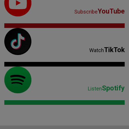
YouTube
Subscribe
TikTok
Watch
Spotify
Listen