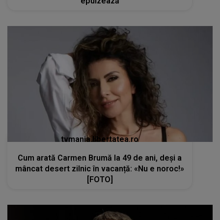
epuizează
tvmania.libertatea.ro
Cum arată Carmen Brumă la 49 de ani, deși a
mâncat desert zilnic în vacanță: «Nu e noroc!»
[FOTO]