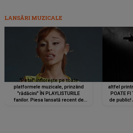
LANSĂRI MUZICALE
"Petal" înflorește pe toate
De această 
platformele muzicale, prinzând
altfel prin
"rădăcini" ÎN PLAYLISTURILE
POATE FI
fanilor. Piesa lansată recent de
de public!
Ariana Grande îi face pe
a lansat V
ascultători SĂ O ASCULTE PE
REPEAT