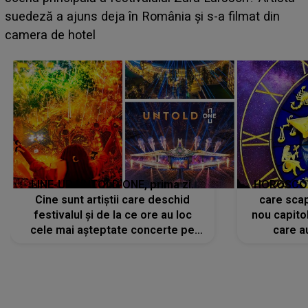
BĂIATUL VIZAT de Alexandra?! Aflându-se în fața
faptului împlinit, A RECUNOSCUT IMEDIAT: "Am
avut..."
LINE-UP UNTOLD ONE, prima zi.
HOROSCOP 
Cine sunt artiștii care deschid
care scap
festivalul și de la ce ore au loc
nou capitol
cele mai așteptate concerte pe
care a
scena principală?
perioadă 