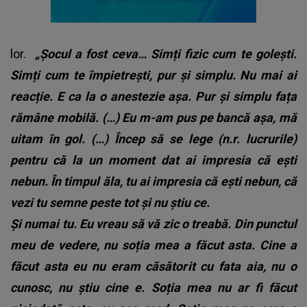
lor.
„Șocul a fost ceva… Simți fizic cum te golești.
Simți cum te împietrești, pur și simplu. Nu mai ai
reacție. E ca la o anestezie așa. Pur și simplu fața
rămâne mobilă. (…) Eu m-am pus pe bancă așa, mă
uitam în gol. (…) Încep să se lege (n.r. lucrurile)
pentru că la un moment dat ai impresia că ești
nebun. În timpul ăla, tu ai impresia că ești nebun, că
vezi tu semne peste tot și nu știu ce.
Și numai tu. Eu vreau să vă zic o treabă. Din punctul
meu de vedere, nu soția mea a făcut asta. Cine a
făcut asta eu nu eram căsătorit cu fata aia, nu o
cunosc, nu știu cine e. Soția mea nu ar fi făcut