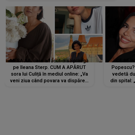
MESAJUL care a făcut-o să plângă
CE SE Î
pe Ileana Sterp. CUM A APĂRUT
Popescu?
sora lui Culiță în mediul online: „Va
vedetă du
veni ziua când povara va dispărea,
din spital:
iar lacrimile...”