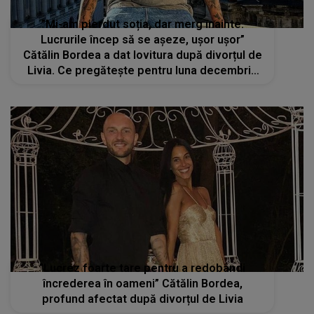
”Mi-am pierdut soția, dar merg înainte.
Lucrurile încep să se așeze, ușor ușor”
Cătălin Bordea a dat lovitura după divorțul de
Livia. Ce pregătește pentru luna decembrie
și ce spune despre o nouă iubită
”Lucrez foarte tare pentru a redobândi
încrederea în oameni” Cătălin Bordea,
profund afectat după divorțul de Livia