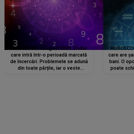
HOROSCOP 7 august 2026. Zodia
HOROSCOP 
care intră într-o perioadă marcată
care are șa
de încercări. Problemele se adună
bani. O opo
din toate părțile, iar o veste
poate schi
neașteptată îi dă planurile peste
la
cap