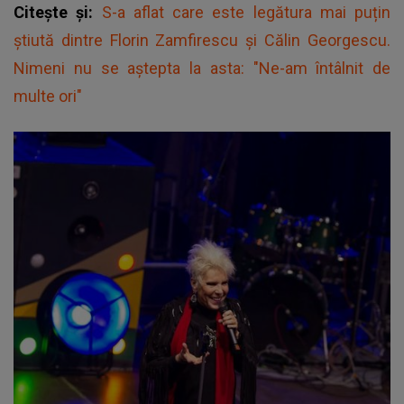
Citește și:
S-a aflat care este legătura mai puțin
știută dintre Florin Zamfirescu și Călin Georgescu.
Nimeni nu se aștepta la asta: "Ne-am întâlnit de
multe ori"