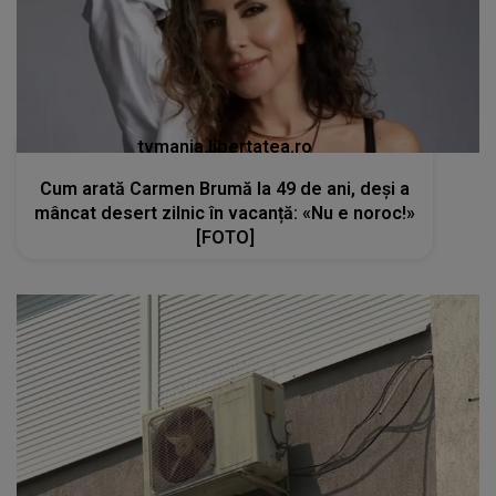
tvmania.libertatea.ro
Cum arată Carmen Brumă la 49 de ani, deși a
mâncat desert zilnic în vacanță: «Nu e noroc!»
[FOTO]