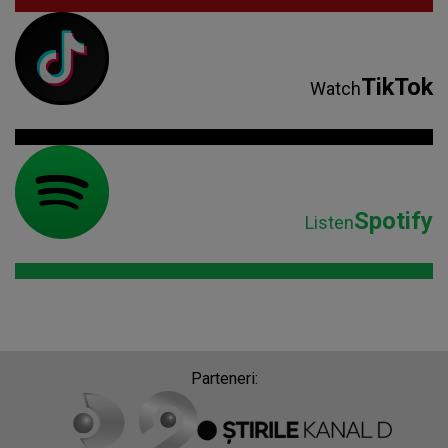
TikTok
Watch
Spotify
Listen
Parteneri: