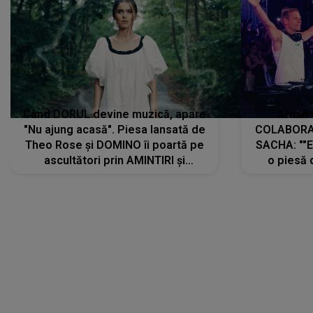
Când DORUL devine muzică, apare
Armin 
"Nu ajung acasă". Piesa lansată de
COLABORAR
Theo Rose și DOMINO îi poartă pe
SACHA: ""E
ascultători prin AMINTIRI și
o piesă 
REGĂSIRI, iar drumul emoțiilor
imediat pre
trece prin sufletul publicului:
cu mine șt
"Pentru toți cei care au plecat
păstrăm do
departe ca să le fie mai bine"