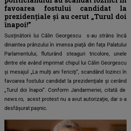
favoarea fostului candidat la
prezidenţiale şi au cerut „Turul doi
înapoi!”
Susţinătorii lui Călin Georgescu
s-au strâns încă
dinaintea prânzului în imensa piaţă din faţa Palatului
Parlamentului, fluturând steaguri tricolore, unele
dintre ele având imprimat chipul lui Călin Georgescu
şi mesajul „La mulţi ani fericiţi”, scandând lozinci în
favoarea fostului candidat la prezidenţiale şi cerând
„Turul doi înapoi”. Conform Jandarmeriei, citată de
news.ro,
acest protest nu a avut autorizație, dar s-a
desfășurat pașnic.