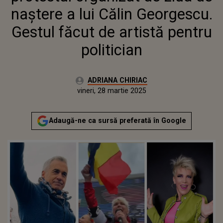
naştere a lui Călin Georgescu.
Gestul făcut de artistă pentru
politician
Autor:
ADRIANA CHIRIAC
Publicat:
vineri, 28 martie 2025
Actualizat:
vineri, 28 martie 2025
Adaugă-ne ca sursă preferată în Google