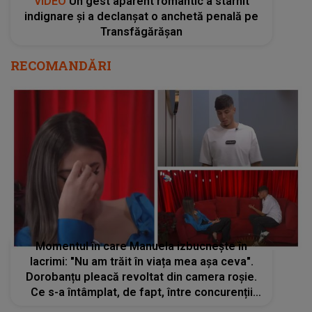
VIDEO
Un gest aparent romantic a stârnit
indignare și a declanșat o anchetă penală pe
Transfăgărășan
RECOMANDĂRI
Momentul în care Manuela izbucnește în
lacrimi: "Nu am trăit în viața mea așa ceva".
Dorobanțu pleacă revoltat din camera roșie.
Ce s-a întâmplat, de fapt, între concurenții
din "Casa Iubirii"