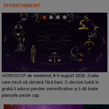
DIVERTISMENT
Emanuel a ținut ACEST DETALIU ASCUNS până
acum! În fața Alexandrei, concurentul din Casa Iubirii
face o MĂRTURISIRE NEAȘTEPTATĂ despre mama
sa: "I-am spus și ei în față, eu nu te iubesc pentru
că..."