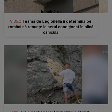
kanald2.ro
VIDEO
Teama de Legionella îi determină pe
români să renunțe la aerul condiționat în plină
caniculă
kanald2.ro