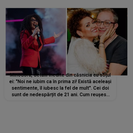
Minodora, detalii inedite din căsnicia cu soțul
ei: "Noi ne iubim ca în prima zi! Există aceleași
sentimente, îl iubesc la fel de mult". Cei doi
sunt de nedespărțit de 21 ani. Cum reușesc
să păstreze pasiunea în cuplu