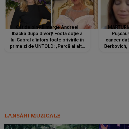
Cât de bine îi merge Andreei
MĂRTURIA
Ibacka după divorț! Fosta soție a
Pușcău!
lui Cabral a întors toate privirile în
cancer dato
prima zi de UNTOLD: „Parcă ai altă
Berkovich, 
strălucire, emani putere,
accident ru
încredere, siguranță...”
Dacă nu 
LANSĂRI MUZICALE