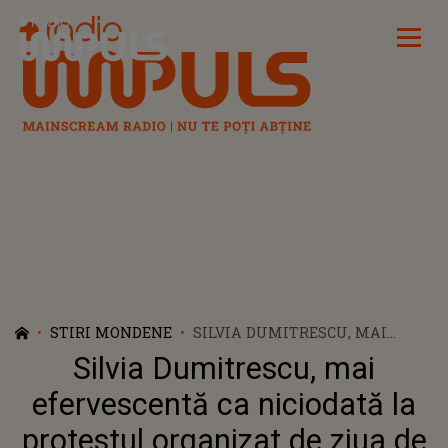
Radio Impuls
STIRI MONDENE
SILVIA DUMITRESCU, MAI
EFERVESCENTĂ CA NICIODATĂ
Silvia Dumitrescu, mai
LA PROTESTUL ORGANIZAT DE
ZIUA DE NAŞTERE A LUI CĂLIN
efervescentă ca niciodată la
GEORGESCU. GESTUL FĂCUT DE
protestul organizat de ziua de
ARTISTĂ PENTRU POLITICIAN