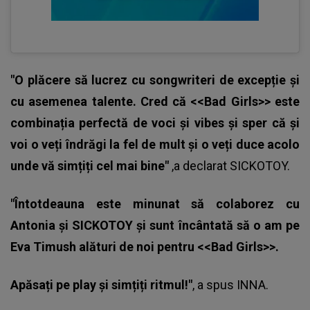
"O plăcere să lucrez cu songwriteri de excepție și
cu asemenea talente. Cred că <<Bad Girls>> este
combinația perfectă de voci și vibes și sper că și
voi o veți îndrăgi la fel de mult și o veți duce acolo
unde vă simțiți cel mai bine"
,a declarat SICKOTOY.
"Întotdeauna este minunat să colaborez cu
Antonia și SICKOTOY și sunt încântată să o am pe
Eva Timush alături de noi pentru <<Bad Girls>>.
Apăsați pe play și simțiți ritmul!"
, a spus
INNA.