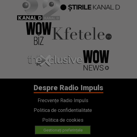
Despre Radio Impuls
Frecvențe Radio Impuls
Politica de confidentialitate
Politica de cookies
Gestionați preferințele