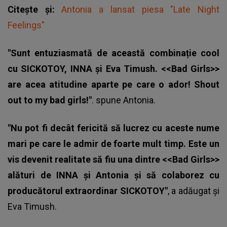
Citește și:
Antonia a lansat piesa "Late Night
Feelings"
"Sunt entuziasmată de această combinație cool
cu SICKOTOY, INNA și Eva Timush. <<Bad Girls>>
are acea atitudine aparte pe care o ador! Shout
out to my bad girls!"
. spune
Antonia
.
"Nu pot fi decât fericită să lucrez cu aceste nume
mari pe care le admir de foarte mult timp. Este un
vis devenit realitate să fiu una dintre <<Bad Girls>>
alături de INNA și Antonia și să colaborez cu
producătorul extraordinar SICKOTOY"
, a adăugat și
Eva Timush.