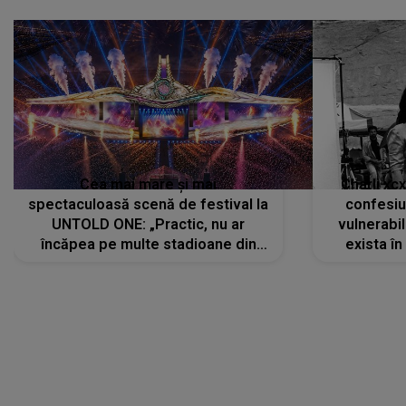
Cea mai mare și mai
Charli xc
spectaculoasă scenă de festival la
confesiu
UNTOLD ONE: „Practic, nu ar
vulnerabil
încăpea pe multe stadioane din
exista în
lume”. Evenimentul începe joi, 6
august 2026