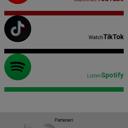
TikTok
Watch
Spotify
Listen
Parteneri: