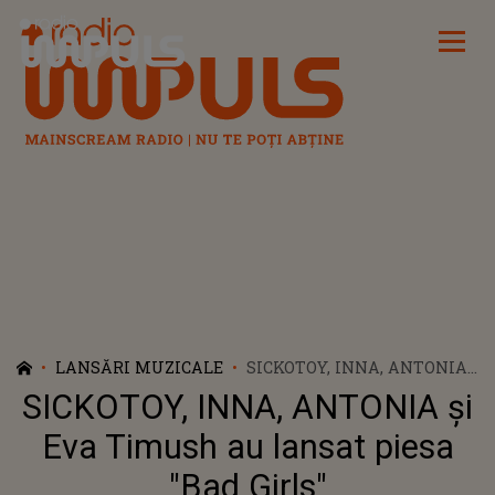
Radio Impuls
LANSĂRI MUZICALE
SICKOTOY, INNA, ANTONIA
ȘI EVA TIMUSH AU LANSAT
SICKOTOY, INNA, ANTONIA și
PIESA "BAD GIRLS"
Eva Timush au lansat piesa
"Bad Girls"