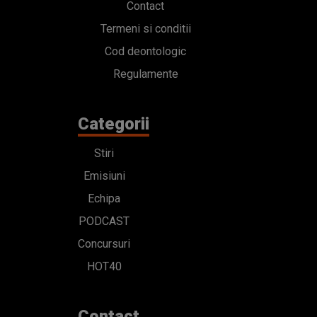
Contact
Termeni si conditii
Cod deontologic
Regulamente
Categorii
Stiri
Emisiuni
Echipa
PODCAST
Concursuri
HOT40
Contact