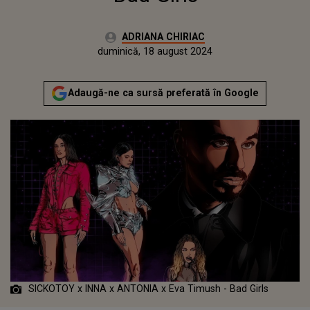
Autor:
ADRIANA CHIRIAC
Publicat:
vineri, 18 august 2023
Actualizat:
duminică, 18 august 2024
Adaugă-ne ca sursă preferată în Google
SICKOTOY x INNA x ANTONIA x Eva Timush - Bad Girls