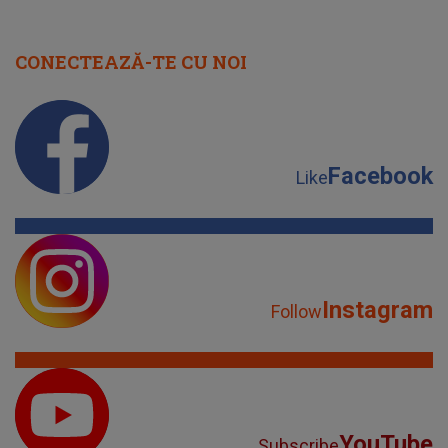
CONECTEAZĂ-TE CU NOI
Facebook
Like
Instagram
Follow
YouTube
Subscribe