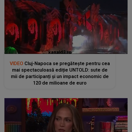
kanald2.ro
VIDEO
Cluj-Napoca se pregătește pentru cea
mai spectaculoasă ediție UNTOLD: sute de
mii de participanți și un impact economic de
120 de milioane de euro