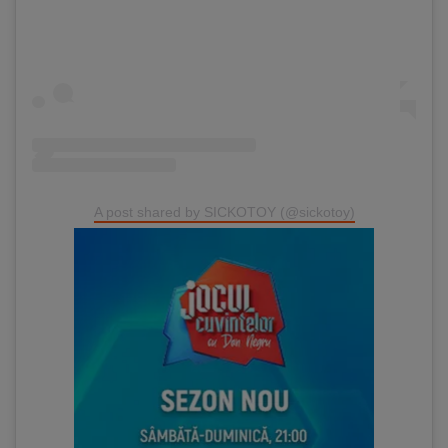
A post shared by SICKOTOY (@sickotoy)