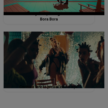
VIDEOCLIP: Dj Sava, MD Dj, Adriana Onci -
Bora Bora
Corina a lansat piesa "Las-o așa"