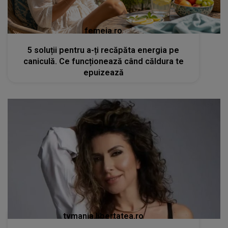
femeia.ro
5 soluții pentru a-ți recăpăta energia pe
caniculă. Ce funcționează când căldura te
epuizează
tvmania.libertatea.ro