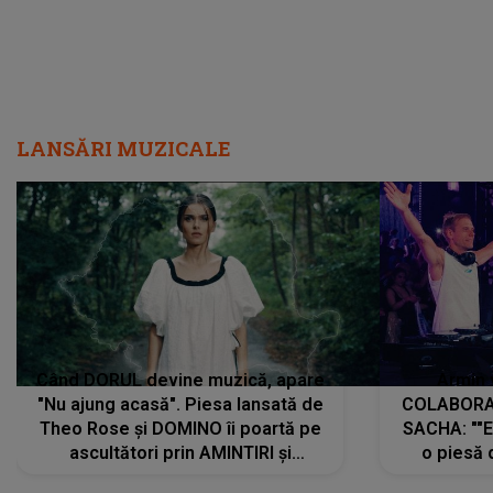
LANSĂRI MUZICALE
Când DORUL devine muzică, apare
Armin 
"Nu ajung acasă". Piesa lansată de
COLABORAR
Theo Rose și DOMINO îi poartă pe
SACHA: ""E
ascultători prin AMINTIRI și
o piesă 
REGĂSIRI, iar drumul emoțiilor
imediat pre