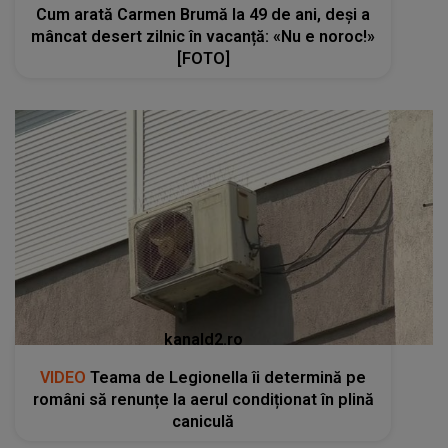
Cum arată Carmen Brumă la 49 de ani, deși a
mâncat desert zilnic în vacanță: «Nu e noroc!»
[FOTO]
kanald2.ro
VIDEO
Teama de Legionella îi determină pe
români să renunțe la aerul condiționat în plină
caniculă