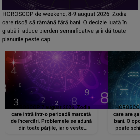
Emanuel a ținut ACEST DETALIU ASCUNS până
acum! În fața Alexandrei, concurentul din Casa Iubirii
face o MĂRTURISIRE NEAȘTEPTATĂ despre mama
sa: "I-am spus și ei în față, eu nu te iubesc pentru
că..."
HOROSCOP 7 august 2026. Zodia
HOROSCOP 
care intră într-o perioadă marcată
care are șa
de încercări. Problemele se adună
bani. O opo
din toate părțile, iar o veste
poate schi
neașteptată îi dă planurile peste
la