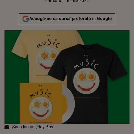
Publicat:
vineri, 20 noiembrie 2020
Actualizat:
sâmbătă, 16 iulie 2022
Adaugă-ne ca sursă preferată în Google
Sia a lansat „Hey Boy