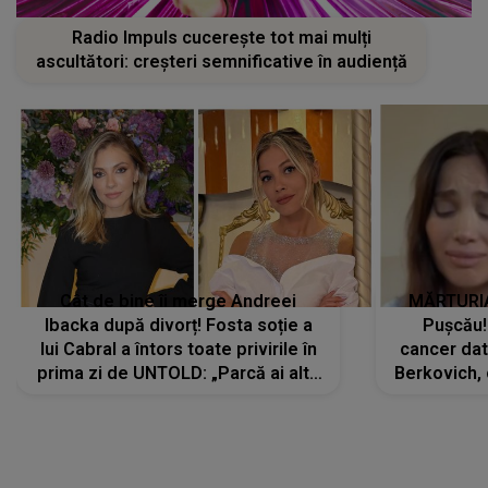
Radio Impuls cucerește tot mai mulți
ascultători: creșteri semnificative în audiență
Cât de bine îi merge Andreei
MĂRTURIA
Ibacka după divorț! Fosta soție a
Pușcău!
lui Cabral a întors toate privirile în
cancer dato
prima zi de UNTOLD: „Parcă ai altă
Berkovich, 
strălucire, emani putere,
accident ru
încredere, siguranță...”
Dacă nu 