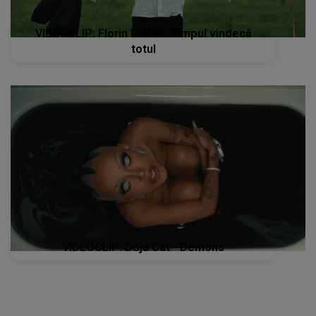
VIDEOCLIP: Florin Ristei - Timpul vindecă
totul
VIDEOCLIP: Doja Cat - Demons