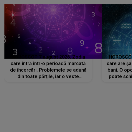
avut..."
HOROSCOP 7 august 2026. Zodia
HOROSCOP 
care intră într-o perioadă marcată
care are șa
de încercări. Problemele se adună
bani. O opo
din toate părțile, iar o veste
poate schi
neașteptată îi dă planurile peste
la
cap