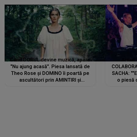
Când DORUL devine muzică, apare
Armin 
"Nu ajung acasă". Piesa lansată de
COLABORAR
Theo Rose și DOMINO îi poartă pe
SACHA: ""E
ascultători prin AMINTIRI și
o piesă 
REGĂSIRI, iar drumul emoțiilor
imediat pre
trece prin sufletul publicului:
cu mine șt
"Pentru toți cei care au plecat
păstrăm do
departe ca să le fie mai bine"