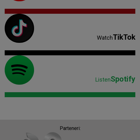
TikTok
Watch
Spotify
Listen
Parteneri: