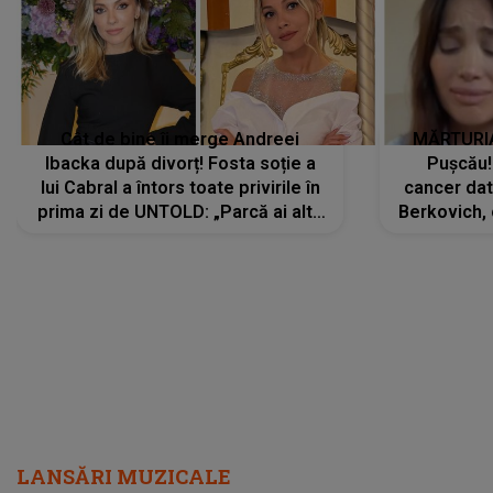
Cât de bine îi merge Andreei
MĂRTURIA
Ibacka după divorț! Fosta soție a
Pușcău!
lui Cabral a întors toate privirile în
cancer dato
prima zi de UNTOLD: „Parcă ai altă
Berkovich, 
strălucire, emani putere,
accident ru
încredere, siguranță...”
Dacă nu 
LANSĂRI MUZICALE