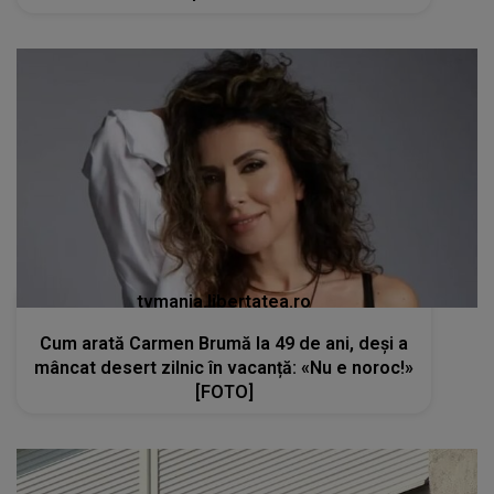
tvmania.libertatea.ro
Cum arată Carmen Brumă la 49 de ani, deși a
mâncat desert zilnic în vacanță: «Nu e noroc!»
[FOTO]