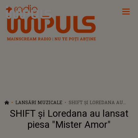
Radio Impuls
LANSĂRI MUZICALE
SHIFT ȘI LOREDANA AU
LANSAT PIESA "MISTER
SHIFT și Loredana au lansat
AMOR"
piesa "Mister Amor"