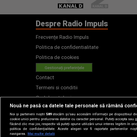
Despre Radio Impuls
Frecvențe Radio Impuls
Politica de confidentialitate
Politica de cookies
Gestionați preferințele
Contact
Termeni si conditii
Cod deontologic
Nouă ne pasă ca datele tale personale să rămână confi
Regulamente
Noi și partenerii noștri
589
stocăm și/sau accesăm informații pe dispozitivul dvs.
cookie unici pentru prelucrarea datelor cu caracter personal. Puteți accepta sau g
făcând clic mai jos, respectiv vă puteți opune utilizării unui interes legitim în 
politica de confidențialitate. Aceste alegeri vor fi raportate partenerilor no
navigarea.
Mai multe detalii