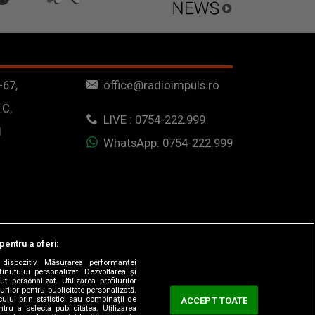
-67,
office@radioimpuls.ro
 C,
LIVE : 0754-222.999
1
WhatsApp: 0754-222.999
pentru a oferi:
dispozitiv. Măsurarea performanței
ținutului personalizat. Dezvoltarea și
t personalizat. Utilizarea profilurilor
urilor pentru publicitate personalizată.
ului prin statistici sau combinații de
ACCEPT TOATE
tru a selecta publicitatea. Utilizarea