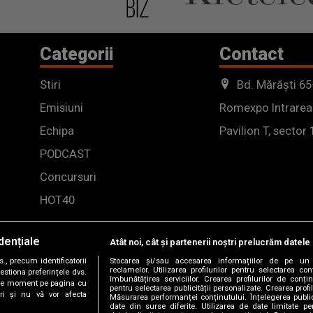
Categorii
Contact
Stiri
Bd. Mărăști 65
Emisiuni
Romexpo Intrarea
Echipa
Pavilion T, sector 
PODCAST
Concursuri
HOT40
dențiale
Atât noi, cât și partenerii noștri prelucrăm datele 
, precum identificatorii
Stocarea și/sau accesarea informațiilor de pe un 
reclamelor. Utilizarea profilurilor pentru selectarea con
estiona preferințele dvs.
îmbunătățirea serviciilor. Crearea profilurilor de conținu
orice moment pe pagina cu
pentru selectarea publicității personalizate. Crearea profil
ștri și nu vă vor afecta
Măsurarea performanței conținutului. Înțelegerea public
date din surse diferite. Utilizarea de date limitate pen