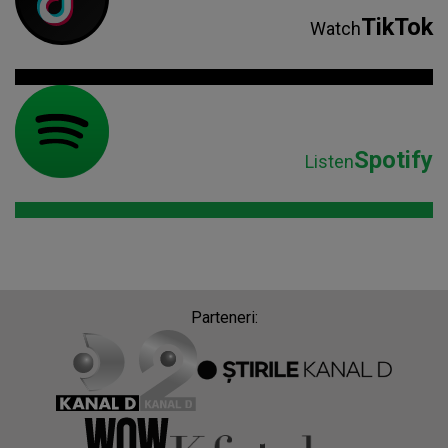
TikTok
Watch
Spotify
Listen
Parteneri: