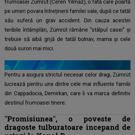
frumoasei Zümrüt (Ceren Yilmaz), o fată care poartă
pe umeri povara întreținerii familei sale, după ce tatăl
său suferă un grav accident. Din cauza acestei
teribile întâmplări, Zümrüt rămâne “stâlpul casei” și
trebuie să aibă grijă de tatăl bolnav, mama și cele
două surori mai mici.
Pentru a asigura strictul necesar celor dragi, Zümrüt
lucrează pentru una dintre cele mai influente familii
din Cappadocia, Demirkan, care îi va marca definitiv
destinul frumoasei tinere.
"Promisiunea", o poveste de
dragoste tulburatoare incepand de