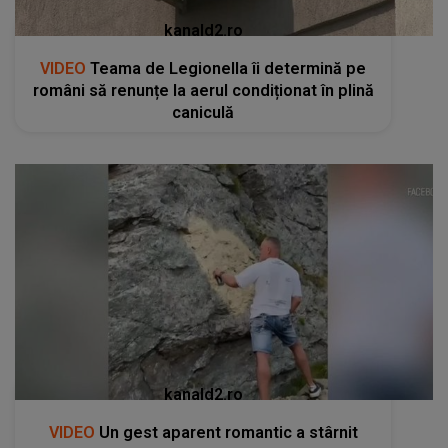
kanald2.ro
VIDEO
Teama de Legionella îi determină pe
români să renunțe la aerul condiționat în plină
caniculă
kanald2.ro
VIDEO
Un gest aparent romantic a stârnit