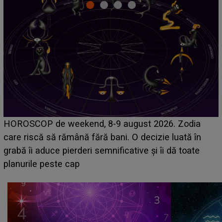
Emanuel a ținut ACEST DETALIU ASCUNS până
acum! În fața Alexandrei, concurentul din Casa Iubirii
face o MĂRTURISIRE NEAȘTEPTATĂ despre mama
sa: "I-am spus și ei în față, eu nu te iubesc pentru
că..."