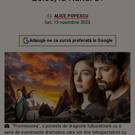
Autor:
ALICE POPESCU
Publicat:
luni, 13 noiembrie 2023
Actualizat:
luni, 13 noiembrie 2023
Adaugă-ne ca sursă preferată în Google
"Promisiunea", o poveste de dragoste tulburatoare cu o
serie de evenimente dramatice care vor tine telespectatorii cu