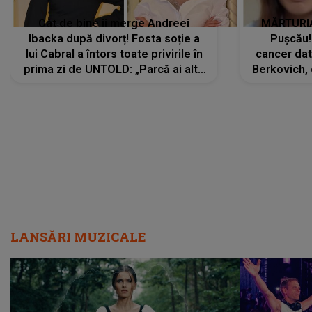
Cât de bine îi merge Andreei
MĂRTURIA
Ibacka după divorț! Fosta soție a
Pușcău!
lui Cabral a întors toate privirile în
cancer dato
prima zi de UNTOLD: „Parcă ai altă
Berkovich, 
strălucire, emani putere,
accident ru
încredere, siguranță...”
Dacă nu 
LANSĂRI MUZICALE