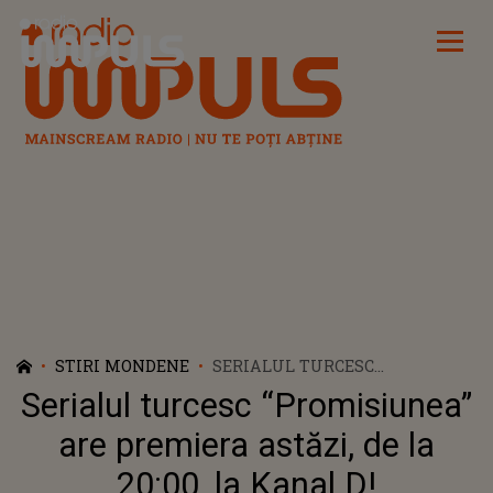
Radio Impuls
STIRI MONDENE
SERIALUL TURCESC
“PROMISIUNEA” ARE PREMIERA
Serialul turcesc “Promisiunea”
ASTĂZI, DE LA 20:00, LA KANAL
D!
are premiera astăzi, de la
20:00, la Kanal D!