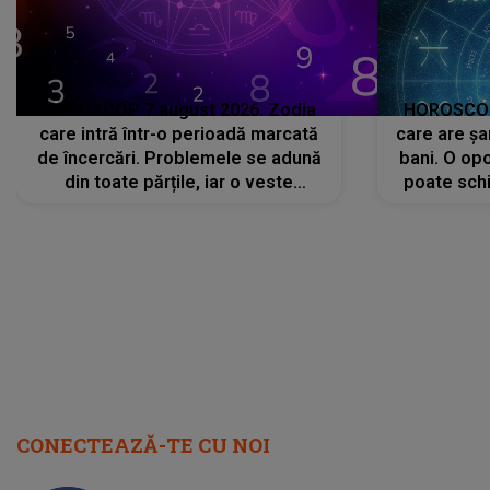
HOROSCOP 7 august 2026. Zodia
HOROSCOP 
care intră într-o perioadă marcată
care are șa
de încercări. Problemele se adună
bani. O opo
din toate părțile, iar o veste
poate schi
neașteptată îi dă planurile peste
la
cap
CONECTEAZĂ-TE CU NOI