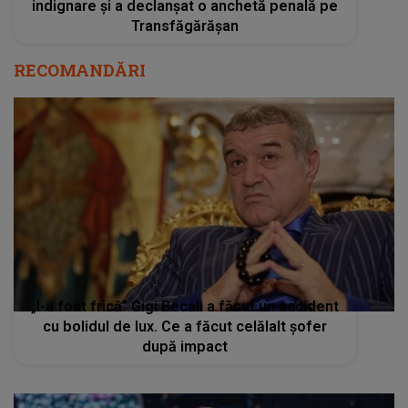
indignare și a declanșat o anchetă penală pe
Transfăgărășan
RECOMANDĂRI
„I-a fost frică” Gigi Becali a făcut un accident
cu bolidul de lux. Ce a făcut celălalt şofer
după impact