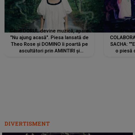
Când DORUL devine muzică, apare
Armin 
"Nu ajung acasă". Piesa lansată de
COLABORAR
Theo Rose și DOMINO îi poartă pe
SACHA: ""E
ascultători prin AMINTIRI și
o piesă 
REGĂSIRI, iar drumul emoțiilor
imediat pre
trece prin sufletul publicului:
cu mine șt
"Pentru toți cei care au plecat
păstrăm do
departe ca să le fie mai bine"
DIVERTISMENT