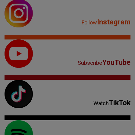
Instagram
Follow
YouTube
Subscribe
TikTok
Watch