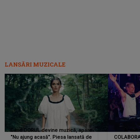
încredere, siguranță...”
Dacă nu 
LANSĂRI MUZICALE
Când DORUL devine muzică, apare
Armin 
"Nu ajung acasă". Piesa lansată de
COLABORAR