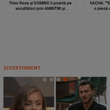
Theo Rose și DOMINO îi poartă pe
SACHA: ""E
ascultători prin AMINTIRI și
o piesă 
REGĂSIRI, iar drumul emoțiilor
imediat pre
trece prin sufletul publicului:
cu mine șt
"Pentru toți cei care au plecat
păstrăm do
departe ca să le fie mai bine"
DIVERTISMENT