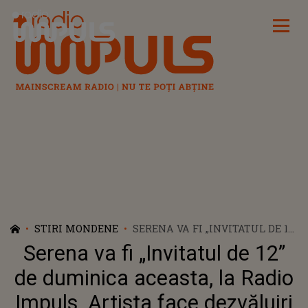
Radio Impuls
STIRI MONDENE
SERENA VA FI „INVITATUL DE 12”
DE DUMINICA ACEASTA, LA
Serena va fi „Invitatul de 12”
RADIO IMPULS. ARTISTA FACE
DEZVĂLUIRI SINCERE: „AM
de duminica aceasta, la Radio
TRĂIT CU IMPRESIA CĂ ALȚII
Impuls. Artista face dezvăluiri
ȘTIU CEL MAI BINE CE E BINE