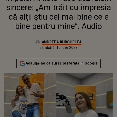
PENTRU MINE”. AUDIO
sincere: „Am trăit cu impresia
că alții știu cel mai bine ce e
bine pentru mine”. Audio
Autor:
ANDREEA BURGHELEA
Publicat:
vineri, 15 iulie 2022
Actualizat:
sâmbătă, 15 iulie 2023
Adaugă-ne ca sursă preferată în Google