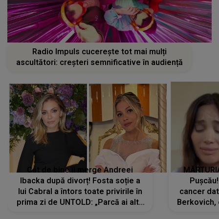
Radio Impuls cucerește tot mai mulți
ascultători: creșteri semnificative în audiență
Cât de bine îi merge Andreei
MĂRTURIA
Ibacka după divorț! Fosta soție a
Pușcău!
lui Cabral a întors toate privirile în
cancer dato
prima zi de UNTOLD: „Parcă ai altă
Berkovich, 
strălucire, emani putere,
accident ru