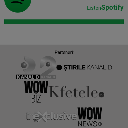
Spotify
Listen
Parteneri: