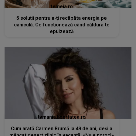
femeia.ro
5 soluții pentru a-ți recăpăta energia pe
caniculă. Ce funcționează când căldura te
epuizează
tvmania.libertatea.ro
Cum arată Carmen Brumă la 49 de ani, deși a
mâncat desert zilnic în vacanță: «Nu e noroc!»