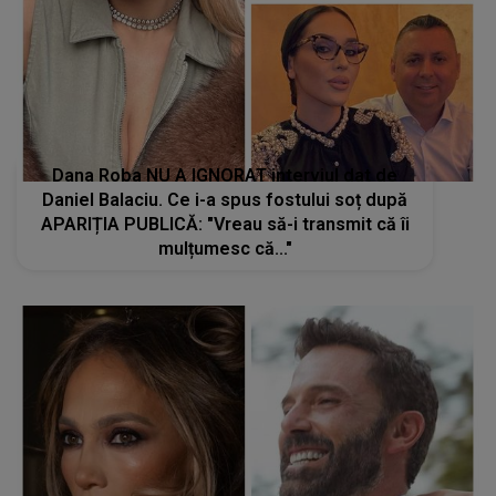
Dana Roba NU A IGNORAT interviul dat de
Daniel Balaciu. Ce i-a spus fostului soț după
APARIȚIA PUBLICĂ: "Vreau să-i transmit că îi
mulțumesc că..."