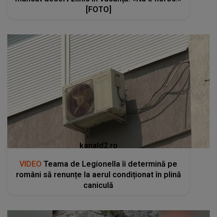
[FOTO]
kanald2.ro
VIDEO
Teama de Legionella îi determină pe
români să renunțe la aerul condiționat în plină
caniculă