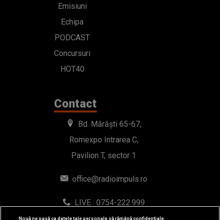
Emisiuni
Echipa
PODCAST
Concursuri
HOT40
Contact
Bd. Mărăști 65-67,
Romexpo Intrarea C,
Pavilion T, sector 1
office@radioimpuls.ro
LIVE : 0754-222.999
WhatsApp: 0754-222.999
Nouă ne pasă ca datele tale personale să rămână confidențiale