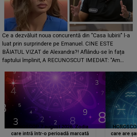
HOROSCO
zvăluit noua concurentă din "Casa Iubirii" l-a
care risc
in surprindere pe Emanuel. CINE ESTE
grabă îi 
L VIZAT de Alexandra?! Aflându-se în fața
planurile
ui împlinit, A RECUNOSCUT IMEDIAT: "Am
HOROSCOP 7 august 2026. Zodia
HOROSCOP 
care intră într-o perioadă marcată
care are șa