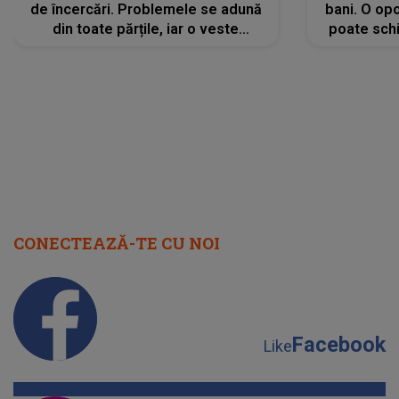
de încercări. Problemele se adună
bani. O opo
din toate părțile, iar o veste
poate schi
neașteptată îi dă planurile peste
la
cap
CONECTEAZĂ-TE CU NOI
Facebook
Like