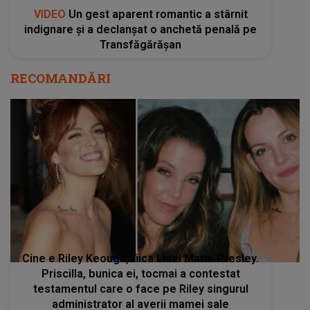
VIDEO
Un gest aparent romantic a stârnit
indignare și a declanșat o anchetă penală pe
Transfăgărășan
RECOMANDĂRI
Cine e Riley Keough, fiica Lisei Marie Presley.
Priscilla, bunica ei, tocmai a contestat
testamentul care o face pe Riley singurul
administrator al averii mamei sale