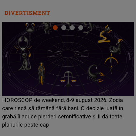
DIVERTISMENT
Emanuel a ținut ACEST DETALIU ASCUNS până
acum! În fața Alexandrei, concurentul din Casa Iubirii
face o MĂRTURISIRE NEAȘTEPTATĂ despre mama
sa: "I-am spus și ei în față, eu nu te iubesc pentru
că..."