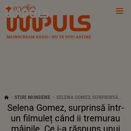
Radio Impuls
STIRI MONDENE
SELENA GOMEZ, SURPRINSĂ
ÎNTR-UN FILMULEȚ CÂND II
Selena Gomez, surprinsă într-
TREMURAU MÂINILE. CE I-A
RĂSPUNS UNUI INTERNAUT
un filmuleț când ii tremurau
CARE A RAS DE EA
mâinile. Ce i-a răspuns unui