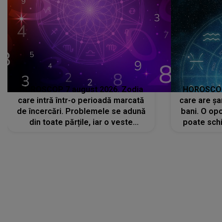
HOROSCOP 7 august 2026. Zodia
HOROSCOP 
care intră într-o perioadă marcată
care are șa
de încercări. Problemele se adună
bani. O opo
din toate părțile, iar o veste
poate schi
neașteptată îi dă planurile peste
la
cap