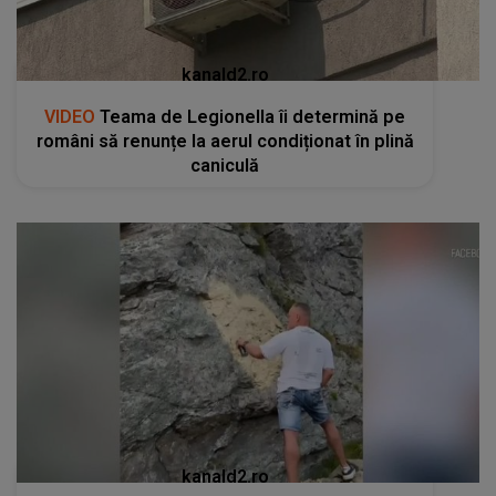
kanald2.ro
VIDEO
Teama de Legionella îi determină pe
români să renunțe la aerul condiționat în plină
caniculă
kanald2.ro