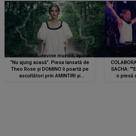
Când DORUL devine muzică, apare
Armin 
"Nu ajung acasă". Piesa lansată de
COLABORAR
Theo Rose și DOMINO îi poartă pe
SACHA: ""E
ascultători prin AMINTIRI și
o piesă 
REGĂSIRI, iar drumul emoțiilor
imediat pre
trece prin sufletul publicului:
cu mine șt
"Pentru toți cei care au plecat
păstrăm do
departe ca să le fie mai bine"