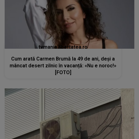
tvmania.libertatea.ro
Cum arată Carmen Brumă la 49 de ani, deși a
mâncat desert zilnic în vacanță: «Nu e noroc!»
[FOTO]