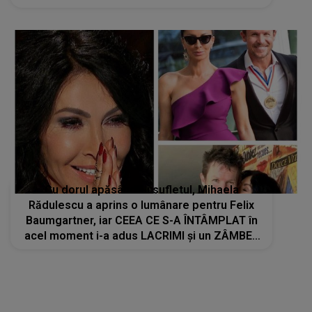
Cu dorul apăsându-i sufletul, Mihaela
Rădulescu a aprins o lumânare pentru Felix
Baumgartner, iar CEEA CE S-A ÎNTÂMPLAT în
acel moment i-a adus LACRIMI și un ZÂMBET
NEAȘTEPTAT: "Când am deschis ochii, un..."