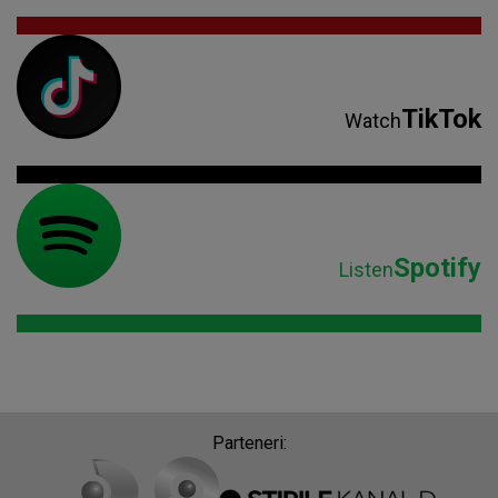
TikTok
Watch
Spotify
Listen
Parteneri: