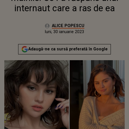
internaut care a ras de ea
Autor:
ALICE POPESCU
Publicat:
luni, 30 ianuarie 2023
Actualizat:
luni, 30 ianuarie 2023
Adaugă-ne ca sursă preferată în Google