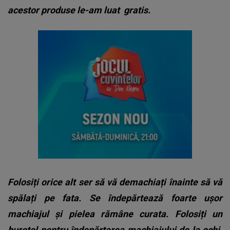
acestor produse le-am luat
gratis.
Folosiți orice alt ser să vă demachiați înainte să vă
spălați pe fata. Se îndepărtează foarte ușor
machiajul și pielea rămâne curata. Folosiți un
burețel pentru îndepărtarea machiajului de la ochi.