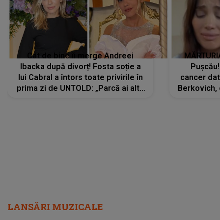
Cât de bine îi merge Andreei
MĂRTURIA
Ibacka după divorț! Fosta soție a
Pușcău!
lui Cabral a întors toate privirile în
cancer dato
prima zi de UNTOLD: „Parcă ai altă
Berkovich, 
strălucire, emani putere,
accident ru
încredere, siguranță...”
Dacă nu 
LANSĂRI MUZICALE