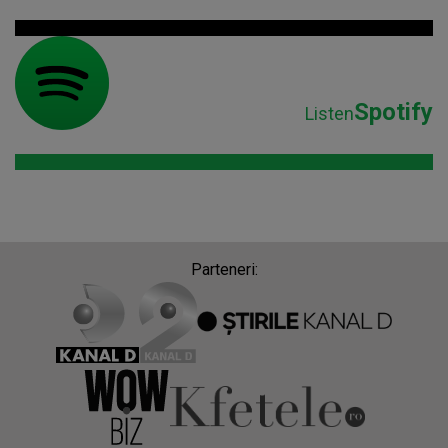
Spotify
Listen
Parteneri: