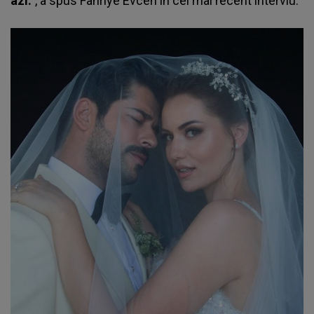
azi.”
, a spus Fahriye Evcen în cel mai recent interviu.