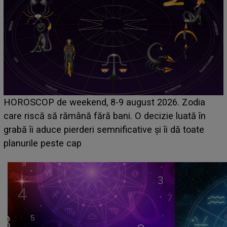
Emanuel a ținut ACEST DETALIU ASCUNS până
acum! În fața Alexandrei, concurentul din Casa Iubirii
face o MĂRTURISIRE NEAȘTEPTATĂ despre mama
sa: "I-am spus și ei în față, eu nu te iubesc pentru
că..."