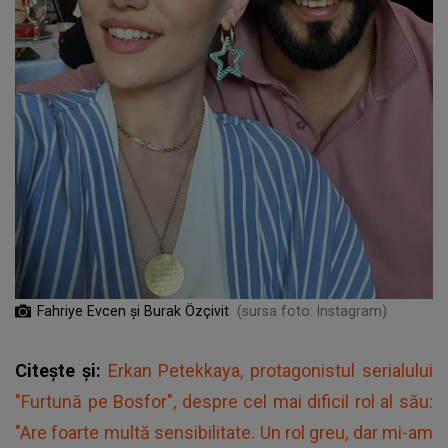
Fahriye Evcen și Burak Özçivit
(sursa foto: Instagram)
Citește și:
Erkan Petekkaya, protagonistul serialului
"Furtună pe Bosfor", despre cel mai dificil rol al său:
"Are foarte multă sensibilitate. Un rol greu, dar mi-am