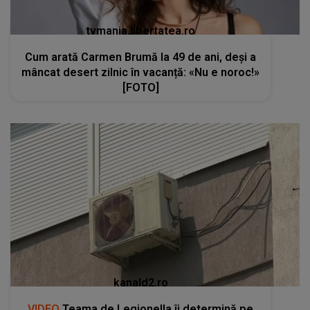
tvmania.libertatea.ro
Cum arată Carmen Brumă la 49 de ani, deși a
mâncat desert zilnic în vacanță: «Nu e noroc!»
[FOTO]
kanald2.ro
VIDEO
Teama de Legionella îi determină pe