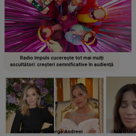
Radio Impuls cucerește tot mai mulți
ascultători: creșteri semnificative în audiență
Cât de bine îi merge Andreei
MĂRTURIA