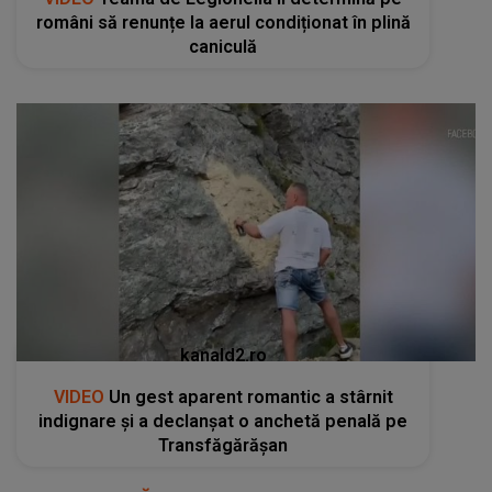
români să renunțe la aerul condiționat în plină
caniculă
kanald2.ro
VIDEO
Un gest aparent romantic a stârnit
indignare și a declanșat o anchetă penală pe
Transfăgărășan