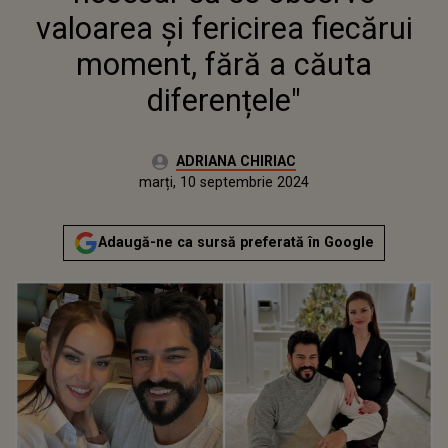
valoarea și fericirea fiecărui
moment, fără a căuta
diferențele"
Autor:
ADRIANA CHIRIAC
Publicat:
marți, 10 septembrie 2024
Actualizat:
marți, 10 septembrie 2024
Adaugă-ne ca sursă preferată în Google