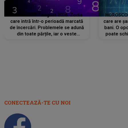
HOROSCOP 7 august 2026. Zodia
HOROSCOP 
care intră într-o perioadă marcată
care are șa
de încercări. Problemele se adună
bani. O opo
din toate părțile, iar o veste
poate schi
neașteptată îi dă planurile peste
la
cap
CONECTEAZĂ-TE CU NOI