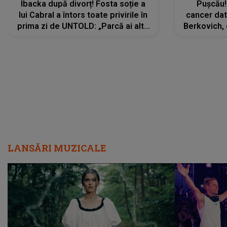
Ibacka după divorț! Fosta soție a
Pușcău!
lui Cabral a întors toate privirile în
cancer dato
prima zi de UNTOLD: „Parcă ai altă
Berkovich, 
strălucire, emani putere,
accident ru
încredere, siguranță...”
Dacă nu 
LANSĂRI MUZICALE