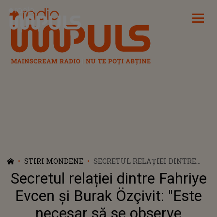
Radio Impuls
STIRI MONDENE
SECRETUL RELAȚIEI DINTRE
FAHRIYE EVCEN ȘI BURAK
Secretul relației dintre Fahriye
ÖZÇIVIT: "ESTE NECESAR SĂ SE
OBSERVE VALOAREA ȘI
Evcen și Burak Özçivit: "Este
FERICIREA FIECĂRUI MOMENT,
necesar să se observe
FĂRĂ A CĂUTA DIFERENȚELE"