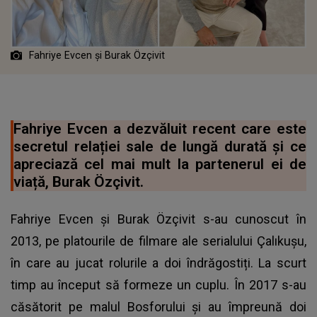
Fahriye Evcen și Burak Özçivit
Fahriye Evcen a dezvăluit recent care este
secretul relației sale de lungă durată și ce
apreciază cel mai mult la partenerul ei de
viață, Burak Özçivit.
Fahriye Evcen și Burak Özçivit s-au cunoscut în
2013, pe platourile de filmare ale serialului Çalıkuşu,
în care au jucat rolurile a doi îndrăgostiți. La scurt
timp au început să formeze un cuplu. În 2017 s-au
căsătorit pe malul Bosforului și au împreună doi