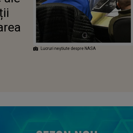
ii
area
Lucruri neștiute despre NASA