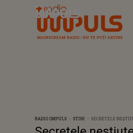
Radio Impuls
RADIO IMPULS
STIRI
SECRETELE NEȘTIU
DE LA INOVAȚII ME
Secretele neștiute
CULTIVAREA PLAN