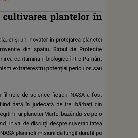
 cultivarea plantelor în
ă, ci și un inovator în protejarea planetei
rovenite din spațiu. Biroul de Protecție
enirea contaminării biologice între Pământ
anism extraterestru potențial periculos sau
n filmele de science fiction, NASA a fost
 fiind dată în judecată de trei bărbați din
legitimi ai planetei Marte, bazându-se pe o
d un val de discuții despre suveranitatea
 NASA planifică misiuni de lungă durată pe