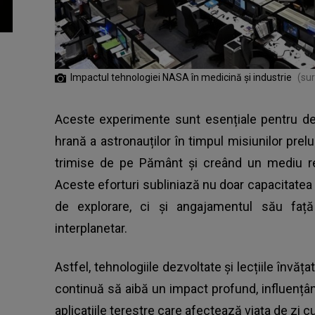
Impactul tehnologiei NASA în medicină și industrie
(sur
Aceste experimente sunt esențiale pentru de
hrană a astronauților în timpul misiunilor pr
trimise de pe Pământ și creând un mediu re
Aceste eforturi subliniază nu doar capacitatea
de explorare, ci și angajamentul său față
interplanetar.
Astfel, tehnologiile dezvoltate și lecțiile învă
continuă să aibă un impact profund, influențând
aplicațiile terestre care afectează viața de zi c