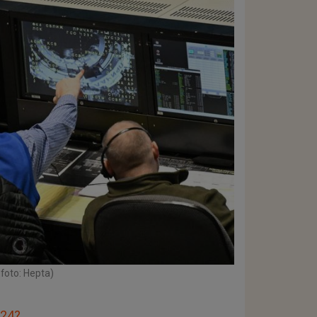
 foto: Hepta)
024?