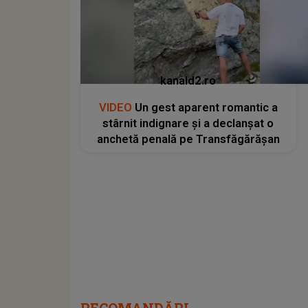
kanald2.ro
VIDEO
Un gest aparent romantic a
stârnit indignare și a declanșat o
anchetă penală pe Transfăgărășan
RECOMANDĂRI