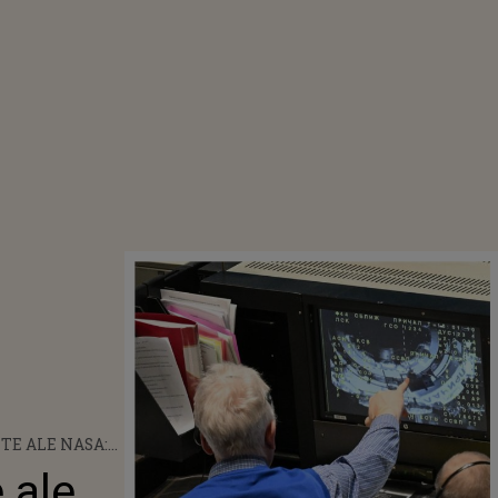
TE ALE NASA:
DICALE LA
 ale
TELOR ÎN