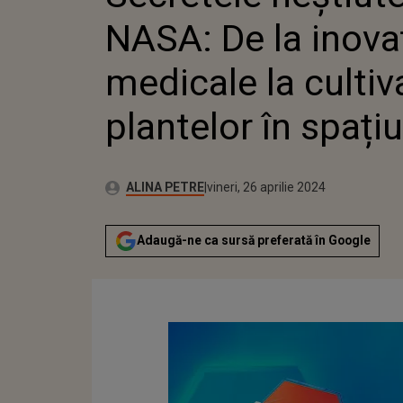
SPAȚIU
NASA: De la inovaț
medicale la cultiv
plantelor în spațiu
Autor:
Publicat:
ALINA PETRE
vineri, 26 aprilie 2024
Adaugă-ne ca sursă preferată în Google