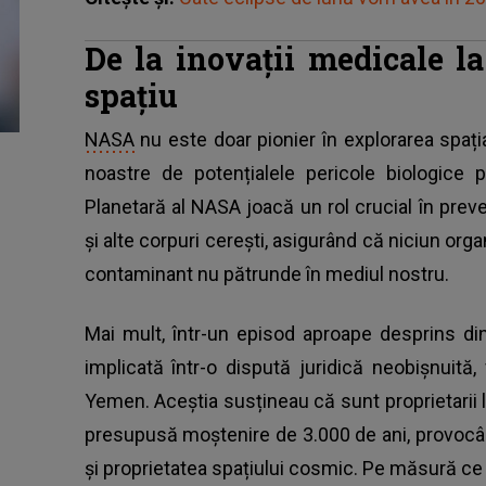
De la inovații medicale la
spațiu
NASA
nu este doar pionier în explorarea spațial
noastre de potențialele pericole biologice p
Planetară al NASA joacă un rol crucial în prev
și alte corpuri cerești, asigurând că niciun org
contaminant nu pătrunde în mediul nostru.
Mai mult, într-un episod aproape desprins di
implicată într-o dispută juridică neobișnuită,
Yemen. Aceștia susțineau că sunt proprietarii 
presupusă moștenire de 3.000 de ani, provocân
și proprietatea spațiului cosmic. Pe măsură ce