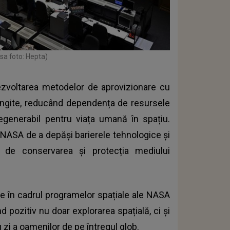
sa foto: Hepta)
zvoltarea metodelor de aprovizionare cu
elungite, reducând dependența de resursele
generabil pentru viața umană în spațiu.
 NASA de a depăși barierele tehnologice și
 de conservarea și protecția mediului
țate în cadrul programelor spațiale ale NASA
 pozitiv nu doar explorarea spațială, ci și
u zi a oamenilor de pe întregul glob.