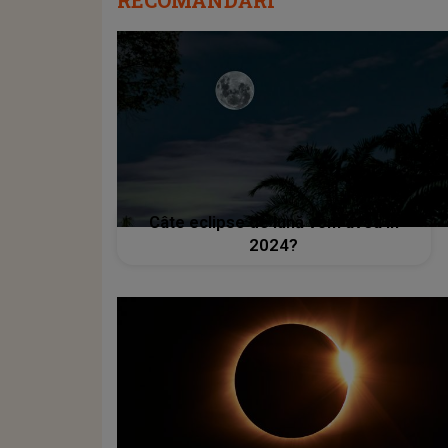
Câte eclipse de lună vom avea în
2024?