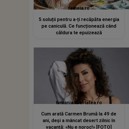
femeia.ro
5 soluții pentru a-ți recăpăta energia
pe caniculă. Ce funcționează când
căldura te epuizează
tvmania.libertatea.ro
Cum arată Carmen Brumă la 49 de
ani, deși a mâncat desert zilnic în
vacanță: «Nu e noroc!» [FOTO]