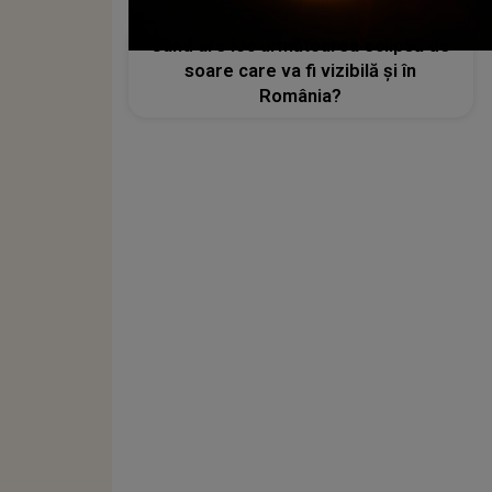
Când are loc următoarea eclipsă de
soare care va fi vizibilă și în
România?