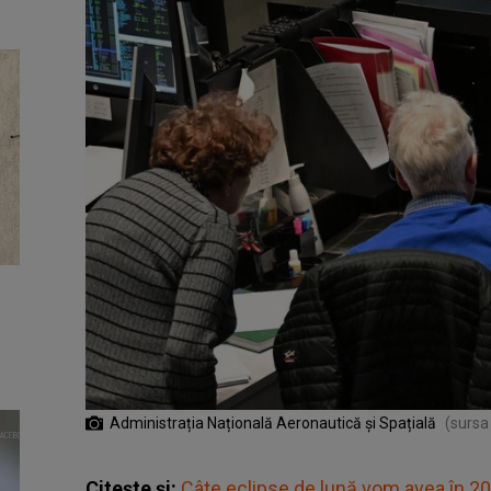
Administrația Națională Aeronautică și Spațială
(sursa
Citește și:
Câte eclipse de lună vom avea în 2