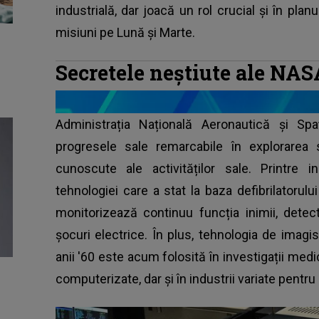
industrială, dar joacă un rol crucial și în planu
misiuni pe Lună și Marte.
Secretele neștiute ale NAS
Administrația Națională Aeronautică și Sp
progresele sale remarcabile în explorarea 
cunoscute ale activităților sale. Printre i
tehnologiei care a stat la baza defibrilatorulu
monitorizează continuu funcția inimii, detec
șocuri electrice. În plus, tehnologia de imagis
anii '60 este acum folosită în investigații medi
computerizate, dar și în industrii variate pentr