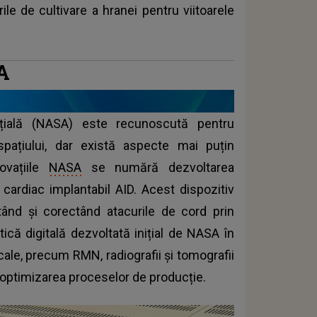
rile de cultivare a hranei pentru viitoarele
A
ațială (NASA) este recunoscută pentru
spațiului, dar există aspecte mai puțin
novațiile
NASA
se numără dezvoltarea
i cardiac implantabil AID. Acest dispozitiv
tând și corectând atacurile de cord prin
tică digitală dezvoltată inițial de NASA în
cale, precum RMN, radiografii și tomografii
u optimizarea proceselor de producție.