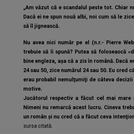
„Am văzut că e scandalul peste tot. Chiar n
Dacă ei ne spun nouă albi, noi cum să le zice
să îl jignească.
Nu avea nici număr pe el (n.r.- Pierre Web
trebuie să îi spună? Putea să folosească «d
bine engleza, aşa că a zis în română. Dacă era
24 sau 50, zice numărul 24 sau 50. Eu cred că 
erau probabil nemulţumiţi de câteva decizii 
motive.
Jucătorul respectiv a făcut cel mai mare 
Nimeni nu remarcă acest lucru. Cineva trebui
un român şi nu cred că a făcut ceva intenţion
sursa citată.