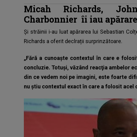
Micah Richards, Jo
Charbonnier
îi iau apărar
Și străinii i-au luat apărarea lui Sebastian Col
Richards a oferit declrații surprinzătoare.
„Fără a cunoaşte contextul în care e folosit
concluzie. Totuşi, văzând reacţia ambelor ec
din ce vedem noi pe imagini, este foarte dific
nu ştiu contextul exact în care a folosit acel