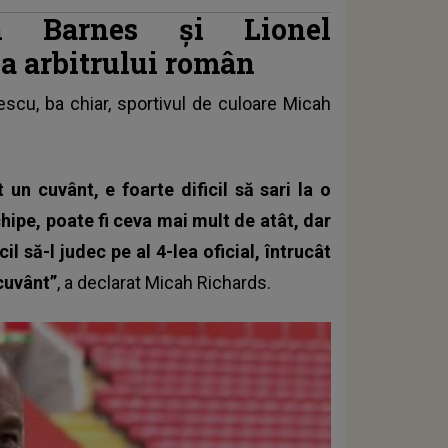
hn Barnes și
Lionel
ea arbitrului român
țescu, ba chiar, sportivul de culoare Micah
 un cuvânt, e foarte dificil să sari la o
hipe, poate fi ceva mai mult de atât, dar
il să-l judec pe al 4-lea oficial, întrucât
 cuvânt”
, a declarat Micah Richards.