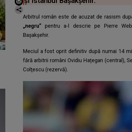
și Istanbul Bașakșehir.
Arbitrul român este de acuzat de rasism după
„negru”
pentru a-l descrie pe Pierre Webo,
Başakşehir.
Meciul a fost oprit definitiv după numai 14 mi
fără arbitrii români Ovidiu Hațegan (central), 
Colţescu (rezervă).