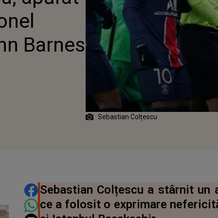
ionel
hn Barnes
Sebastian Colțescu
DISTRIBUIE ARTICOLUL
Sebastian Colțescu a stârnit un 
ce a folosit o exprimare nefericit