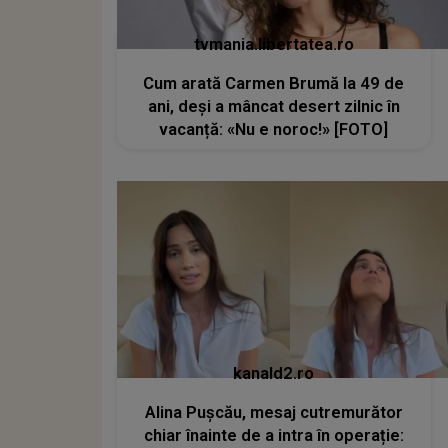
tvmania.libertatea.ro
Cum arată Carmen Brumă la 49 de
ani, deși a mâncat desert zilnic în
vacanță: «Nu e noroc!» [FOTO]
kanald2.ro
Alina Pușcău, mesaj cutremurător
chiar înainte de a intra în operație: