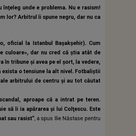
u înţeleg unde e problema. Nu e rasism!
m lor? Arbitrul îi spune negru, dar nu ca
o, oficial la Istanbul Başakşehir). Cum
e culoare», dar nu cred că ştia atât de
 în tribune şi avea pe el şort, la vedere,
exista o tensiune la alt nivel. Fotbaliştii
ale arbitrului de centru şi au tot căutat
scandal, aproape că a intrat pe teren.
e să îi ia apărarea şi lui Colţescu. Este
at sau rasist”
, a spus Ilie Năstase pentru