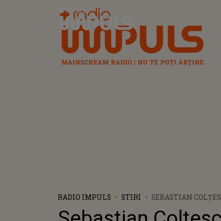
Radio Impuls
RADIO IMPULS
STIRI
SEBASTIAN COLȚESC
NĂSTASE, LIONEL 
Sebastian Colțesc
BARNES DE LA LIV