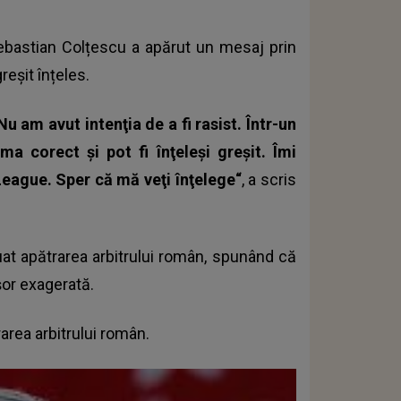
Sebastian Colțescu a apărut un mesaj prin
reșit înțeles.
u am avut intenţia de a fi rasist. Într-un
a corect şi pot fi înţeleşi greşit. Îmi
eague. Sper că mă veţi înţelege“
, a scris
luat apătrarea arbitrului român, spunând că
ușor exagerată.
rarea arbitrului român.