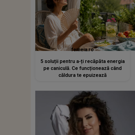
femeia.ro
5 soluții pentru a-ți recăpăta energia
pe caniculă. Ce funcționează când
căldura te epuizează