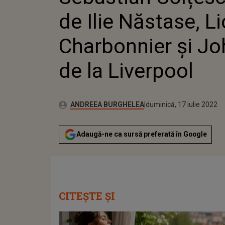
de Ilie Năstase, L
Charbonnier și Jo
de la Liverpool
Publicat:
Autor:
joi, 10 decembrie 2020
Actualizat:
ANDREEA BURGHELEA
duminică, 17 iulie 2022
Adaugă-ne ca sursă preferată în Google
CITEȘTE ȘI