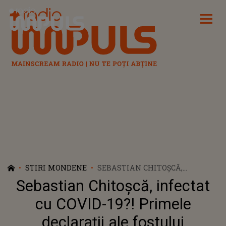
Radio Impuls
STIRI MONDENE
SEBASTIAN CHITOȘCĂ,
INFECTAT CU COVID-19?!
Sebastian Chitoșcă, infectat
PRIMELE DECLARAȚII ALE
FOSTULUI CONCURENT DE LA
cu COVID-19?! Primele
”SURVIVOR ROMÂNIA”: ”PROMIT
declarații ale fostului
CĂ O SĂ FIU MAI ATENT...”