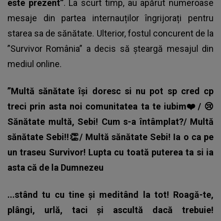
este prezent”
. La scurt timp, au apărut numeroase
mesaje din partea internauților îngrijorați pentru
starea sa de sănătate. Ulterior, fostul concurent de la
”Survivor România” a decis să șteargă mesajul din
mediul online.
”Multă sănătate își doresc si nu pot sp cred cp
treci prin asta noi comunitatea ta te iubim❤️/ 😢
Sănătate multă, Sebi! Cum s-a întâmplat?/ Multă
sănătate Sebi!!👏/ Multă sănătate Sebi! Ia o ca pe
un traseu Survivor! Lupta cu toată puterea ta si ia
asta că de la Dumnezeu
...stând tu cu tine și meditând la tot! Roagă-te,
plângi, urlă, taci și ascultă dacă trebuie!