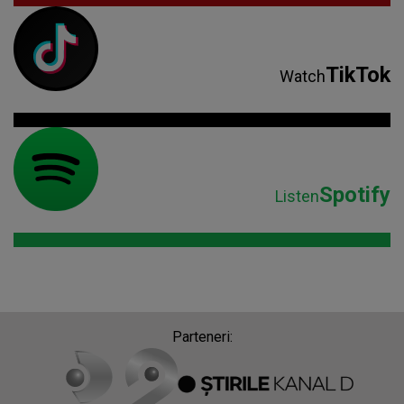
TikTok
Watch
Spotify
Listen
Parteneri: