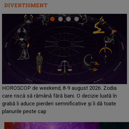
DIVERTISMENT
Emanuel a ținut ACEST DETALIU ASCUNS până
acum! În fața Alexandrei, concurentul din Casa Iubirii
face o MĂRTURISIRE NEAȘTEPTATĂ despre mama
sa: "I-am spus și ei în față, eu nu te iubesc pentru
că..."