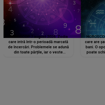
HOROSCOP 7 august 2026. Zodia
HOROSCOP 
care intră într-o perioadă marcată
care are șa
de încercări. Problemele se adună
bani. O opo
din toate părțile, iar o veste
poate schi
neașteptată îi dă planurile peste
la
cap