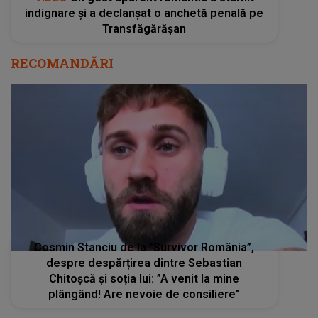
indignare și a declanșat o anchetă penală pe
Transfăgărășan
RECOMANDĂRI
Cosmin Stanciu de la ”Survivor România”,
despre despărțirea dintre Sebastian
Chitoșcă și soția lui: ”A venit la mine
plângând! Are nevoie de consiliere”