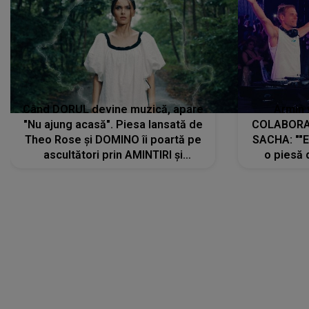
Când DORUL devine muzică, apare
Armin 
"Nu ajung acasă". Piesa lansată de
COLABORAR
Theo Rose și DOMINO îi poartă pe
SACHA: ""E
ascultători prin AMINTIRI și
o piesă 
REGĂSIRI, iar drumul emoțiilor
imediat pre
trece prin sufletul publicului:
cu mine șt
"Pentru toți cei care au plecat
păstrăm do
departe ca să le fie mai bine"