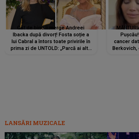
Cât de bine îi merge Andreei
MĂRTURIA
Ibacka după divorț! Fosta soție a
Pușcău!
lui Cabral a întors toate privirile în
cancer dato
prima zi de UNTOLD: „Parcă ai altă
Berkovich, 
strălucire, emani putere,
accident ru
încredere, siguranță...”
Dacă nu 
LANSĂRI MUZICALE