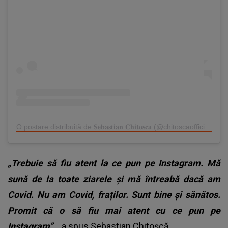
O postare distribuită de 𝐒𝐞𝐛𝐚𝐬𝐭𝐢𝐚𝐧 𝐂𝐡𝐢𝐭𝐨𝐬𝐜𝐚 (@chitoscaofficial)
„Trebuie să fiu atent la ce pun pe Instagram. Mă
sună de la toate ziarele și mă întreabă dacă am
Covid. Nu am Covid, fraților. Sunt bine și sănătos.
Promit că o să fiu mai atent cu ce pun pe
Instagram”
,
a spus
Sebastian Chitoșcă
.