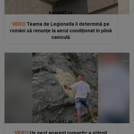
kanald2.ro
VIDEO
Teama de Legionella îi determină pe
români să renunțe la aerul condiționat în plină
caniculă
kanald2.ro
VIDEO
Un gest aparent romantic a stârnit