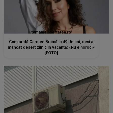
tvmania.libertatea.ro
Cum arată Carmen Brumă la 49 de ani, deși a
mâncat desert zilnic în vacanță: «Nu e noroc!»
[FOTO]