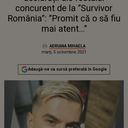
concurent de la ”Survivor
România”: ”Promit că o să fiu
mai atent...”
Autor:
ADRIANA MIHAELA
Publicat:
marți, 5 octombrie 2021
Actualizat:
marți, 5 octombrie 2021
Adaugă-ne ca sursă preferată în Google