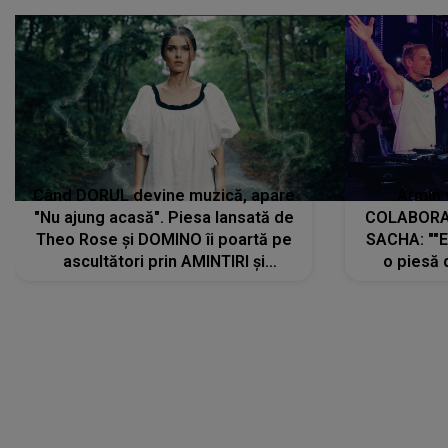
Când DORUL devine muzică, apare
Armin 
"Nu ajung acasă". Piesa lansată de
COLABORAR
Theo Rose și DOMINO îi poartă pe
SACHA: ""E
ascultători prin AMINTIRI și
o piesă 
REGĂSIRI, iar drumul emoțiilor
imediat pre
trece prin sufletul publicului:
cu mine șt
"Pentru toți cei care au plecat
păstrăm do
departe ca să le fie mai bine"