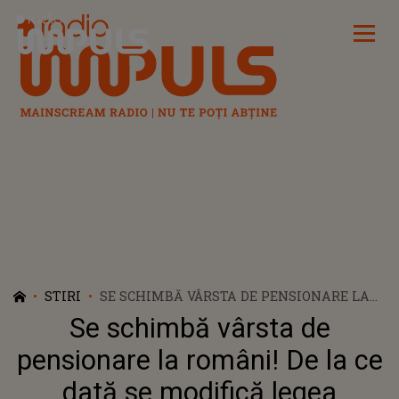
Radio Impuls
STIRI
SE SCHIMBĂ VÂRSTA DE PENSIONARE LA
ROMÂNI! DE LA CE DATĂ SE MODIFICĂ
Se schimbă vârsta de
LEGEA PENSIILOR
pensionare la români! De la ce
dată se modifică legea