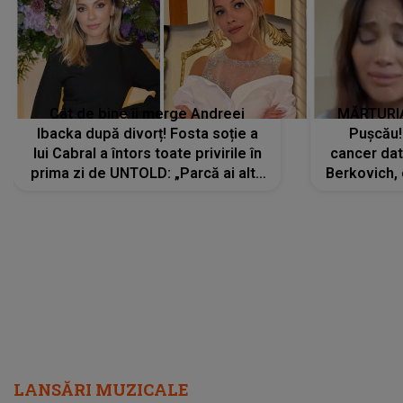
Cât de bine îi merge Andreei
MĂRTURIA
Ibacka după divorț! Fosta soție a
Pușcău!
lui Cabral a întors toate privirile în
cancer dato
prima zi de UNTOLD: „Parcă ai altă
Berkovich, 
strălucire, emani putere,
accident ru
încredere, siguranță...”
Dacă nu 
LANSĂRI MUZICALE