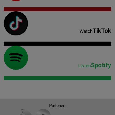
TikTok
Watch
Spotify
Listen
Parteneri: