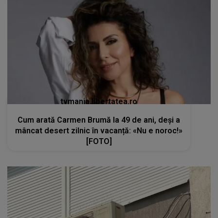
tvmania.libertatea.ro
Cum arată Carmen Brumă la 49 de ani, deși a
mâncat desert zilnic în vacanță: «Nu e noroc!»
[FOTO]