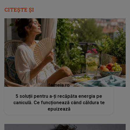
CITEȘTE ȘI
femeia.ro
5 soluții pentru a-ți recăpăta energia pe
caniculă. Ce funcționează când căldura te
epuizează