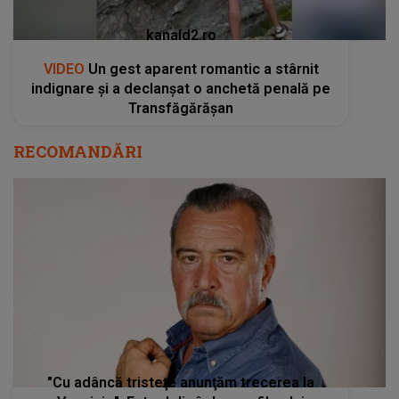
kanald2.ro
VIDEO
Un gest aparent romantic a stârnit
indignare și a declanșat o anchetă penală pe
Transfăgărășan
RECOMANDĂRI
"Cu adâncă tristeţe anunţăm trecerea la