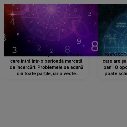
că..."
HOROSCOP 7 august 2026. Zodia
HOROSCOP 
care intră într-o perioadă marcată
care are șa
de încercări. Problemele se adună
bani. O opo
din toate părțile, iar o veste
poate schi
neașteptată îi dă planurile peste
la
cap