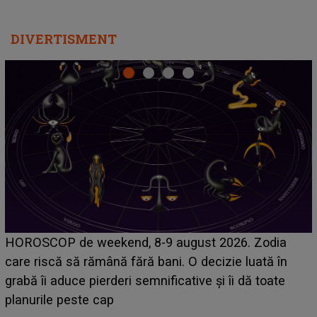
DIVERTISMENT
Emanuel a ținut ACEST DETALIU ASCUNS până
acum! În fața Alexandrei, concurentul din Casa Iubirii
face o MĂRTURISIRE NEAȘTEPTATĂ despre mama
sa: "I-am spus și ei în față, eu nu te iubesc pentru