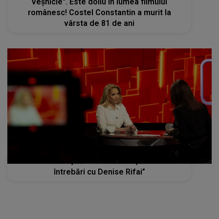
Veşnicie". Este doliu în lumea filmului
românesc! Costel Constantin a murit la
vârsta de 81 de ani
Ileana Badiu, duminica acesta, la “40 de
întrebări cu Denise Rifai”