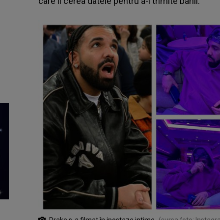
care îi cerea datele pentru a-i trimite banii.
Drake s-a filmat în ipostaze intime
(sursa foto: Instag