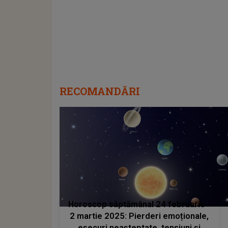
RECOMANDĂRI
Horoscop săptămânal 24 februarie -
2 martie 2025: Pierderi emoționale,
eșecuri neașteptate, tensiuni și