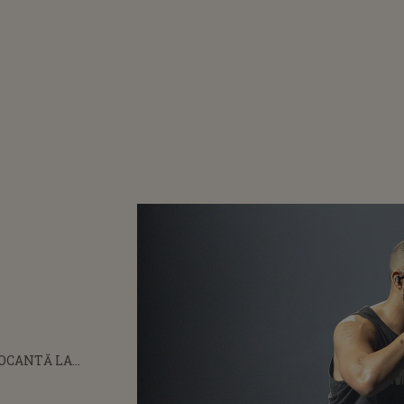
ȘOCANTĂ LA
UL LUI DRAKE! A
SHOW-UL PENTRU O