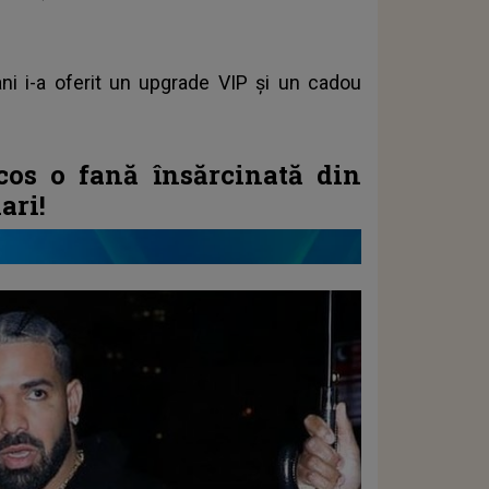
ni i-a oferit un upgrade VIP și un cadou
cos o fană însărcinată din
ari!