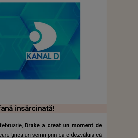
fană însărcinată!
februarie,
Drake a creat un moment de
ă care ținea un semn prin care dezvăluia că