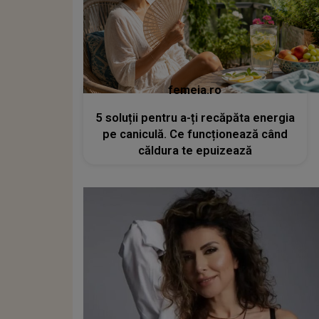
femeia.ro
5 soluții pentru a-ți recăpăta energia
pe caniculă. Ce funcționează când
căldura te epuizează