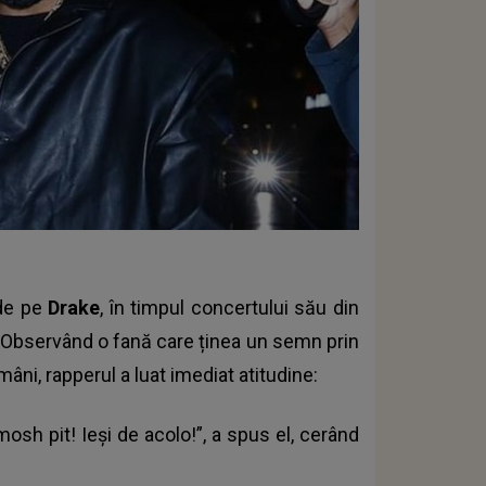
nde pe
Drake
, în timpul concertului său din
 Observând o fană care ținea un semn prin
ni, rapperul a luat imediat atitudine:
osh pit! Ieși de acolo!”, a spus el, cerând