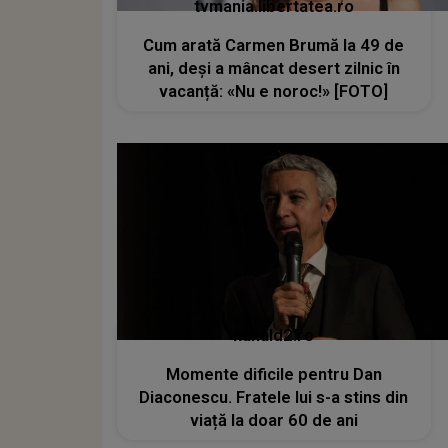
tvmania.libertatea.ro
Cum arată Carmen Brumă la 49 de
ani, deși a mâncat desert zilnic în
vacanță: «Nu e noroc!» [FOTO]
kanald2.ro
Momente dificile pentru Dan
Diaconescu. Fratele lui s-a stins din
viață la doar 60 de ani