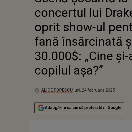
FANĂ ÎN
concertul lui Drak
DAT 30.0
RISCA C
oprit show-ul pen
fană însărcinată și
30.000$: „Cine și-
copilul așa?”
Autor:
Publicat:
ALICE POPESCU
luni, 24 februarie 2025
Adaugă-ne ca sursă preferată în Google