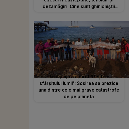
dezamăgiri. Cine sunt ghinioniștii
zodiacului
Pe o plajă a apărut "Peștele
sfârșitului lumii": Sosirea sa prezice
una dintre cele mai grave catastrofe
de pe planetă