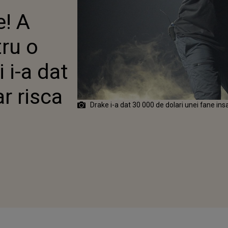
SĂRCINATĂ ȘI I-A
e! A
00$: „CINE ȘI-AR
OPILUL AȘA?”
tru o
 i-a dat
ar risca
Drake i-a dat 30 000 de dolari unei fane in