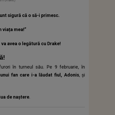
unt sigură că o să-i primesc.
n viața mea!”
i va avea o legătură cu Drake!
ă!
rori în turneul său. Pe 9 februarie, în
unui fan care i-a lăudat fiul, Adonis
, și
iua de naștere
.