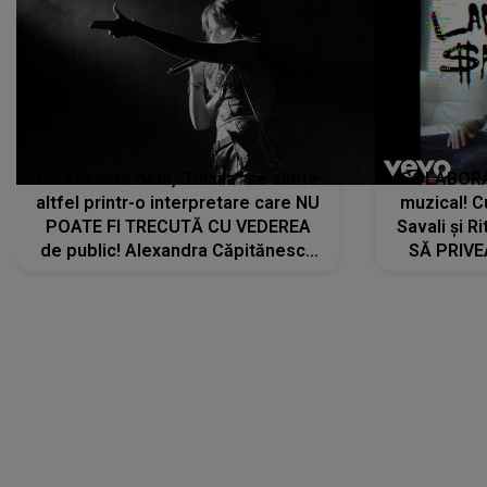
De această dată, "Dilaila" se simte
COLABORAR
altfel printr-o interpretare care NU
muzical! C
POATE FI TRECUTĂ CU VEDEREA
Savali și Ri
de public! Alexandra Căpitănescu
SĂ PRIV
a lansat VERSIUNEA LIVE a piesei