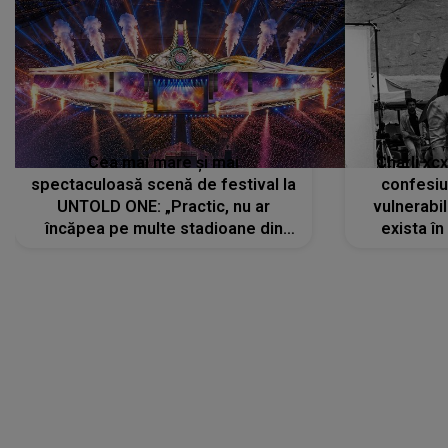
Cea mai mare și mai
Charli xc
spectaculoasă scenă de festival la
confesiu
UNTOLD ONE: „Practic, nu ar
vulnerabil
încăpea pe multe stadioane din
exista în
lume”. Evenimentul începe joi, 6
august 2026