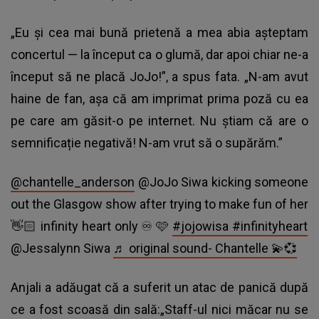
„Eu și cea mai bună prietenă a mea abia așteptam
concertul — la început ca o glumă, dar apoi chiar ne-a
început să ne placă JoJo!”, a spus fata. „N-am avut
haine de fan, așa că am imprimat prima poză cu ea
pe care am găsit-o pe internet. Nu știam că are o
semnificație negativă! N-am vrut să o supărăm.”
@chantelle_anderson
@JoJo Siwa kicking someone
out the Glasgow show after trying to make fun of her
👋🏻 infinity heart only ♾️ 🩷
#jojowisa
#infinityheart
@Jessalynn Siwa
♬ original sound- Chantelle 💫💞
Anjali a adăugat că a suferit un atac de panică după
ce a fost scoasă din sală:„Staff-ul nici măcar nu se