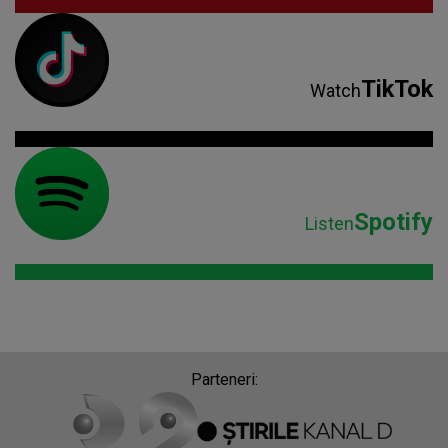
TikTok
Watch
Spotify
Listen
Parteneri: