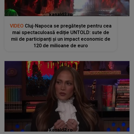
kanald2.ro
VIDEO
Cluj-Napoca se pregătește pentru cea
mai spectaculoasă ediție UNTOLD: sute de
mii de participanți și un impact economic de
120 de milioane de euro
kanald2.ro