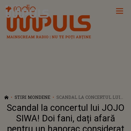
Radio Impuls
STIRI MONDENE
SCANDAL LA CONCERTUL LUI
JOJO SIWA! DOI FANI, DAȚI
Scandal la concertul lui JOJO
AFARĂ PENTRU UN HANORAC
CONSIDERAT OFENSATOR: „NU
SIWA! Doi fani, dați afară
ÎN CASA MEA, BABY!”
pentru un hanorac considerat