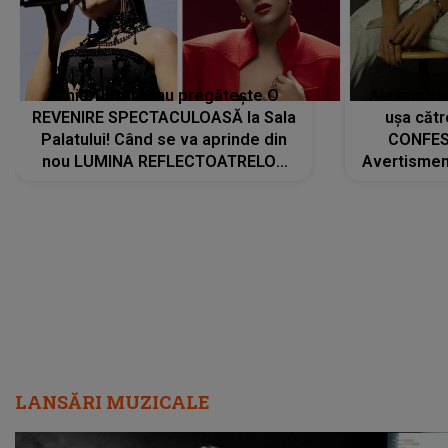
Tania Turtureanu pregătește O
Alexandra
REVENIRE SPECTACULOASĂ la Sala
ușa cătr
Palatului! Când se va aprinde din
CONFES
nou LUMINA REFLECTOATRELOR
Avertismentu
pentru artistă: " Vor fi multe
rămas ÎNT
cântece noi, în premieră. Cântece
au format-
care abia acum învață să respire"
"Am f
LANSĂRI MUZICALE