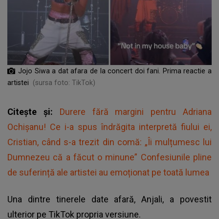
Jojo Siwa a dat afara de la concert doi fani. Prima reactie a
artistei
(sursa foto: TikTok)
Citește și:
Durere fără margini pentru Adriana
Ochișanu! Ce i-a spus îndrăgita interpretă fiului ei,
Cristian, când s-a trezit din comă: „Îi mulțumesc lui
Dumnezeu că a făcut o minune” Confesiunile pline
de suferință ale artistei au emoționat pe toată lumea
Una dintre tinerele date afară, Anjali, a povestit
ulterior pe TikTok propria versiune.