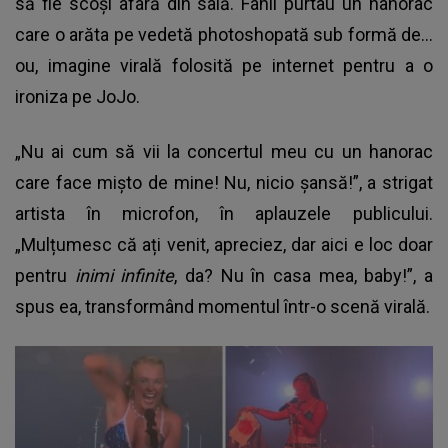
să fie scoși afară din sală. Fanii purtau un hanorac
care o arăta pe vedetă photoshopată sub formă de…
ou, imagine virală folosită pe internet pentru a o
ironiza pe JoJo.
„Nu ai cum să vii la concertul meu cu un hanorac
care face mișto de mine! Nu, nicio șansă!”, a strigat
artista în microfon, în aplauzele publicului.
„Mulțumesc că ați venit, apreciez, dar aici e loc doar
pentru
inimi infinite
, da? Nu în casa mea, baby!”, a
spus ea, transformând momentul într-o scenă virală.