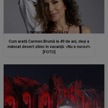
tvmania.libertatea.ro
Cum arată Carmen Brumă la 49 de ani, deși a
mâncat desert zilnic în vacanță: «Nu e noroc!»
[FOTO]