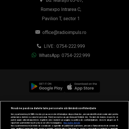
Bd. Mărăști 65-67,
Romexpo Intrarea C,
Pavilion T, sector 1
office@radioimpuls.ro
LIVE : 0754-222.999
WhatsApp: 0754-222.999
© 2019-2026 DOGAN MEDIA INTERNATIONAL SA, Toate
Nouă ne pasă ca datele tale personale să rămână confidențiale
drepturile rezervate.
Noi și partenerii noștri
589
stocăm și/sau accesăm informații pe dispozitivul dvs., precum identificatorii cookie unici pentru
prelucrarea datelor cu caracter personal. Puteți accepta sau gestiona preferințele dvs. făcând clic mai jos, respectiv vă
puteți opune utilizării unui interes legitim în orice moment pe pagina cu politica de confidențialitate. Aceste alegeri vor fi
raportate partenerilor noștri și nu vă vor afecta navigarea.
Mai multe detalii
Noi si partenerii nostri (retelele de socializare si agentiile de publicitate partenere, precum si furnizorii nostri de servicii de
date analitice) prelucram date pentru a permite website-ului sa functioneze, pentru a personaliza continutul si anunturile