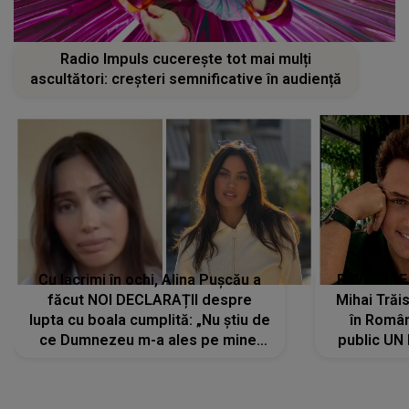
Radio Impuls cucerește tot mai mulți
ascultători: creșteri semnificative în audiență
Cu lacrimi în ochi, Alina Pușcău a
REVEDERE
făcut NOI DECLARAȚII despre
Mihai Trăis
lupta cu boala cumplită: „Nu știu de
în Români
ce Dumnezeu m-a ales pe mine.
public UN
Am cancer la sân, am intrat în
"Nu știu ce
metastază...”