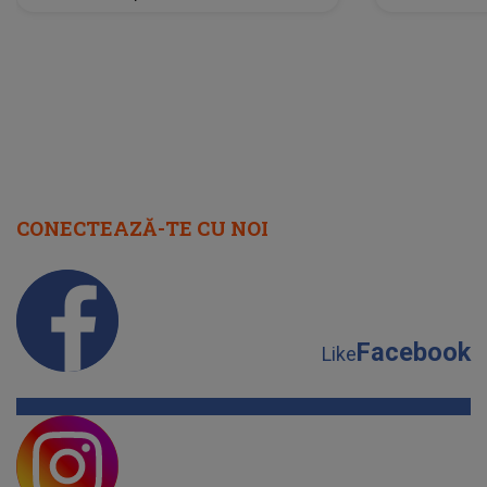
scena principală?
perioadă 
CONECTEAZĂ-TE CU NOI
Facebook
Like