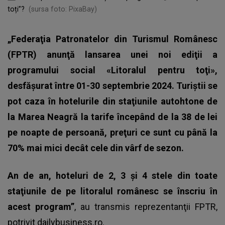
toți”?
(sursa foto: PixaBay)
„Federaţia Patronatelor din Turismul Românesc
(FPTR) anunţă lansarea unei noi ediţii a
programului social «Litoralul pentru toţi»,
desfăşurat între 01-30 septembrie 2024.
Turiştii se
pot caza în hotelurile din staţiunile autohtone de
la Marea Neagră la tarife începând de la 38 de lei
pe noapte de persoană, preţuri ce sunt cu până la
70% mai mici decât cele din vârf de sezon.
An de an, hoteluri de 2, 3 şi 4 stele din toate
staţiunile de pe litoralul românesc se înscriu în
acest program”
, au transmis reprezentanţii FPTR,
potrivit
dailybusiness.ro.