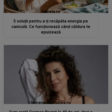
femeia.ro
5 soluții pentru a-ți recăpăta energia pe
caniculă. Ce funcționează când căldura te
epuizează
tvmania.libertatea.ro