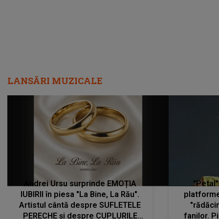
LANSĂRI MUZICALE
Andrei Ursu surprinde EMOȚIA
"Petal"
IUBIRII în piesa "La Bine, La Rău".
platforme
Artistul cântă despre SUFLETELE
"rădăci
PERECHE și despre CUPLURILE
fanilor. 