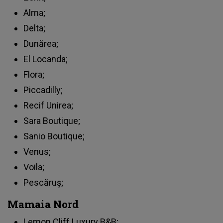
Alma;
Delta;
Dunărea;
El Locanda;
Flora;
Piccadilly;
Recif Unirea;
Sara Boutique;
Sanio Boutique;
Venus;
Voila;
Pescăruș;
Mamaia Nord
Lemon Cliff Luxury B&B;