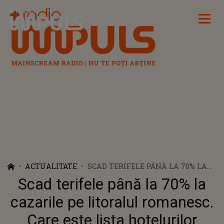
Radio Impuls
ACTUALITATE
SCAD TERIFELE PÂNĂ LA 70% LA
CAZARILE PE LITORALUL
Scad terifele până la 70% la
ROMANESC. CARE ESTE LISTA
HOTELURILOR
cazarile pe litoralul romanesc.
Care este lista hotelurilor