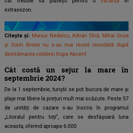
cât trebuie să plătești pentru o
vacanță
în
extrasezon.
Citește și:
Marius Nedelcu, Adrian Sînă, Mihai Gruia
și Sorin Brotei nu s-au mai reunit niciodată după
destrămarea celebrei trupe Akcent
Cât costă un sejur la mare în
septembrie 2024?
De la 1
septembrie
, turiștii se pot bucura de mare și
plaje mai libere la prețuri mult mai scăzute. Peste 57
de unități de cazare s-au înscris în programul
„Litoralul pentru toți”, care se desfășoară luna
aceasta, oferind aproape 6.000