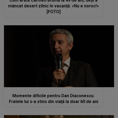
Cum arată Carmen Brumă la 49 de ani, deși a
mâncat desert zilnic în vacanță: «Nu e noroc!»
[FOTO]
kanald2.ro
Momente dificile pentru Dan Diaconescu.
Fratele lui s-a stins din viață la doar 60 de ani