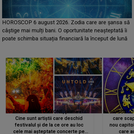
LINE-UP UNTOLD ONE, ziua 2. La ce oră urcă pe
ă
scena principală a festivalului Zara Larsson? Artista
suedeză a ajuns deja în România și s-a filmat din
camera de hotel
LINE-UP UNTOLD ONE, prima zi.
HOROSCOP 
Cine sunt artiștii care deschid
care scap
festivalul și de la ce ore au loc
nou capitol
cele mai așteptate concerte pe
care a