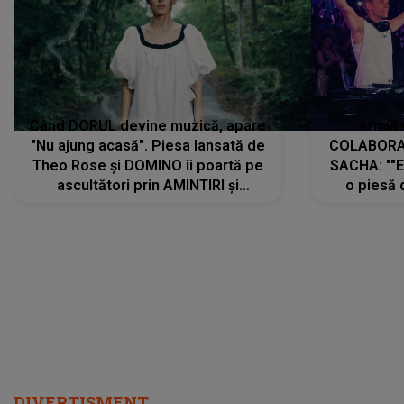
Când DORUL devine muzică, apare
Armin 
"Nu ajung acasă". Piesa lansată de
COLABORAR
Theo Rose și DOMINO îi poartă pe
SACHA: ""E
ascultători prin AMINTIRI și
o piesă 
REGĂSIRI, iar drumul emoțiilor
imediat pre
trece prin sufletul publicului:
cu mine șt
"Pentru toți cei care au plecat
păstrăm do
departe ca să le fie mai bine"
DIVERTISMENT