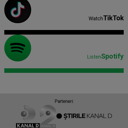
TikTok
Watch
Spotify
Listen
Parteneri: