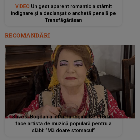
VIDEO
Un gest aparent romantic a stârnit
indignare și a declanșat o anchetă penală pe
Transfăgărășan
RECOMANDĂRI
Saveta Bogdan a intrat la regim! Ce eforturi
face artista de muzică populară pentru a
slăbi: ”Mă doare stomacul”