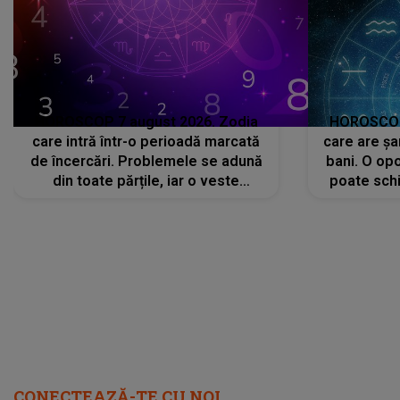
HOROSCOP 7 august 2026. Zodia
HOROSCOP 
care intră într-o perioadă marcată
care are șa
de încercări. Problemele se adună
bani. O opo
din toate părțile, iar o veste
poate schi
neașteptată îi dă planurile peste
la
cap
CONECTEAZĂ-TE CU NOI