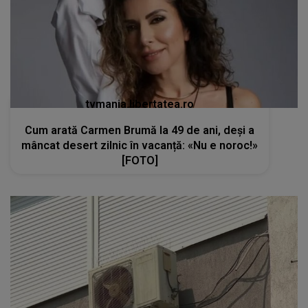
tvmania.libertatea.ro
Cum arată Carmen Brumă la 49 de ani, deși a
mâncat desert zilnic în vacanță: «Nu e noroc!»
[FOTO]