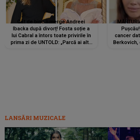
Cât de bine îi merge Andreei
MĂRTURIA
Ibacka după divorț! Fosta soție a
Pușcău!
lui Cabral a întors toate privirile în
cancer dato
prima zi de UNTOLD: „Parcă ai altă
Berkovich, 
strălucire, emani putere,
accident ru
încredere, siguranță...”
Dacă nu 
LANSĂRI MUZICALE