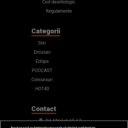
Cod deontologic
Regulamente
Categorii
Stiri
Emisiuni
Echipa
PODCAST
Concursuri
HOT40
Contact
Bd. Mărăști 65-67,
Nouă ne pasă ca datele tale personale să rămână confidențiale