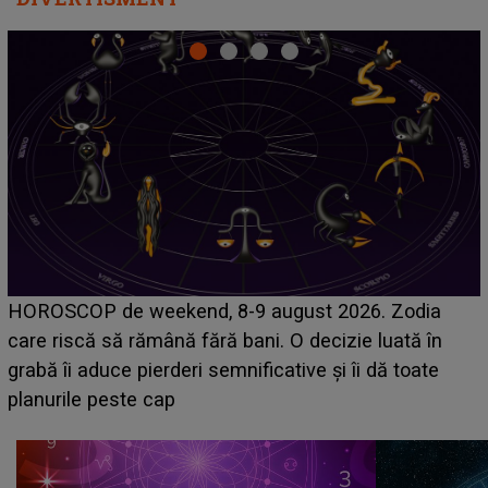
Emanuel a ținut ACEST DETALIU ASCUNS până
acum! În fața Alexandrei, concurentul din Casa Iubirii
face o MĂRTURISIRE NEAȘTEPTATĂ despre mama
sa: "I-am spus și ei în față, eu nu te iubesc pentru
că..."