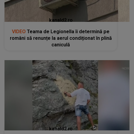
kanald2.ro
VIDEO
Teama de Legionella îi determină pe
români să renunțe la aerul condiționat în plină
caniculă
kanald2.ro