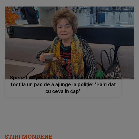
Sperietura pe care a tras-o Saveta Bogdan. A
fost la un pas de a ajunge la poliție: "I-am dat
cu ceva în cap"
STIRI MONDENE