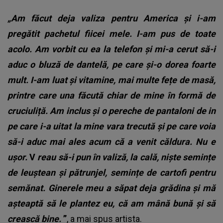
„Am făcut deja valiza pentru America și i-am
pregătit pachetul fiicei mele. I-am pus de toate
acolo. Am vorbit cu ea la telefon și mi-a cerut să-i
aduc o bluză de dantelă, pe care și-o dorea foarte
mult. I-am luat și vitamine, mai multe fețe de masă,
printre care una făcută chiar de mine în formă de
cruciuliță. Am inclus și o pereche de pantaloni de in
pe care i-a uitat la mine vara trecută și pe care voia
să-i aduc mai ales acum că a venit căldura. Nu e
ușor.
V
reau să-i pun în valiză, la cală, niște semințe
de leuștean și pătrunjel, semințe de cartofi pentru
semănat. Ginerele meu a săpat deja grădina și mă
așteaptă să le plantez eu, că am mână bună și să
crească bine.
”
, a mai spus artista.