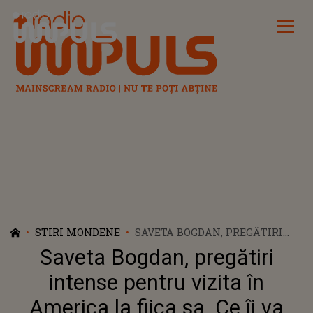
Radio Impuls
STIRI MONDENE
SAVETA BOGDAN, PREGĂTIRI
INTENSE PENTRU VIZITA ÎN
Saveta Bogdan, pregătiri
AMERICA LA FIICA SA. CE ÎI VA
PUNE LA PACHET
intense pentru vizita în
America la fiica sa. Ce îi va