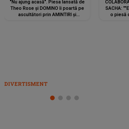
"Nu ajung acasă". Piesa lansată de
COLABORAR
Theo Rose și DOMINO îi poartă pe
SACHA: ""E
ascultători prin AMINTIRI și
o piesă 
REGĂSIRI, iar drumul emoțiilor
imediat pre
trece prin sufletul publicului:
cu mine șt
"Pentru toți cei care au plecat
păstrăm do
departe ca să le fie mai bine"
DIVERTISMENT