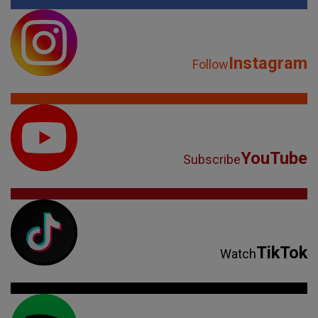
Instagram
Follow
YouTube
Subscribe
TikTok
Watch