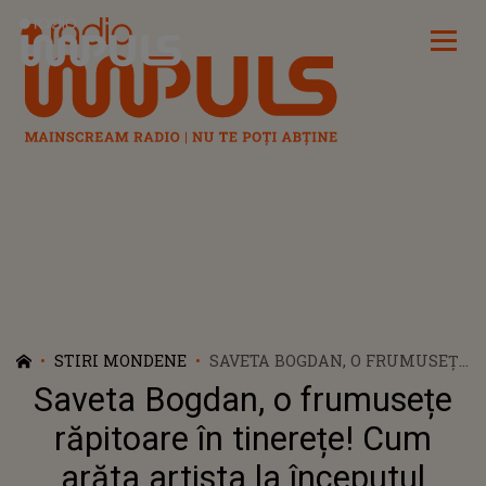
Radio Impuls
STIRI MONDENE
SAVETA BOGDAN, O FRUMUSEȚE
RĂPITOARE ÎN TINEREȚE! CUM
Saveta Bogdan, o frumusețe
ARĂTA ARTISTA LA ÎNCEPUTUL
CARIEREI
răpitoare în tinerețe! Cum
arăta artista la începutul