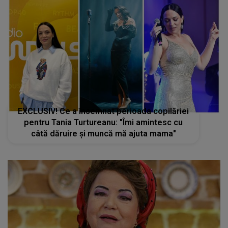
EXCLUSIV! Ce a însemnat perioada copilăriei
pentru Tania Turtureanu: "Îmi amintesc cu
câtă dăruire și muncă mă ajuta mama"