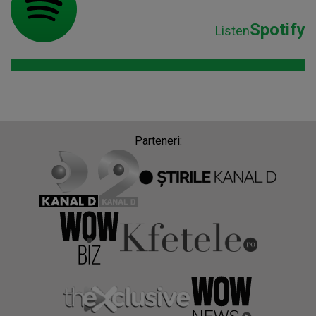
Spotify
Listen
Parteneri: