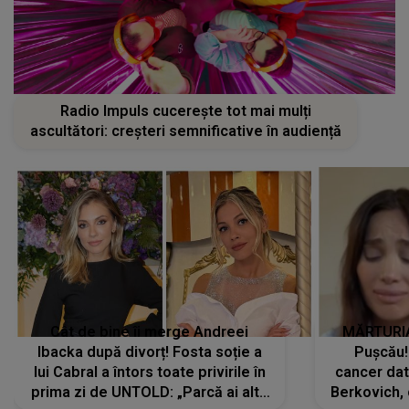
Radio Impuls cucerește tot mai mulți
ascultători: creșteri semnificative în audiență
Cât de bine îi merge Andreei
MĂRTURIA
Ibacka după divorț! Fosta soție a
Pușcău!
lui Cabral a întors toate privirile în
cancer dato
prima zi de UNTOLD: „Parcă ai altă
Berkovich, 