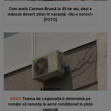
Cum arată Carmen Brumă la 49 de ani, deși a
mâncat desert zilnic în vacanță: «Nu e noroc!»
[FOTO]
kanald2.ro
VIDEO
Teama de Legionella îi determină pe
români să renunțe la aerul condiționat în plină
caniculă