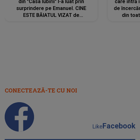
din "Casa Iubirii" l-a luat prin
care intră
surprindere pe Emanuel. CINE
de încercă
ESTE BĂIATUL VIZAT de
din toat
Alexandra?! Aflându-se în fața
neașteptat
faptului împlinit, A RECUNOSCUT
IMEDIAT: "Am avut..."
CONECTEAZĂ-TE CU NOI
Facebook
Like