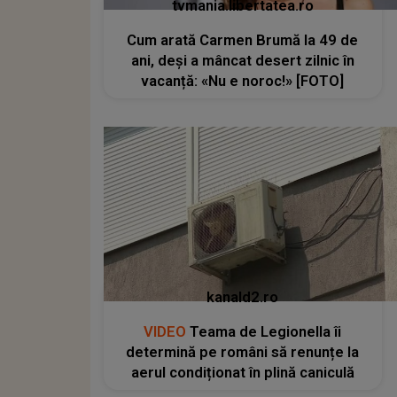
tvmania.libertatea.ro
Cum arată Carmen Brumă la 49 de
ani, deși a mâncat desert zilnic în
vacanță: «Nu e noroc!» [FOTO]
kanald2.ro
VIDEO
Teama de Legionella îi
determină pe români să renunțe la
aerul condiționat în plină caniculă