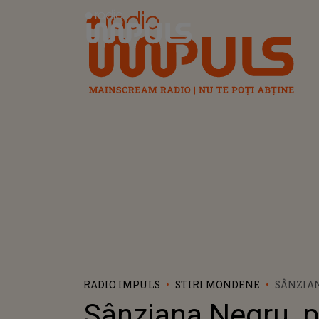
Radio Impuls
RADIO IMPULS
STIRI MONDENE
SÂNZIA
PUSĂ LA
Sânziana Negru, p
RĂSPUN