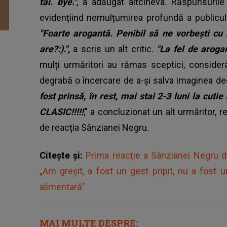
tăi. bye."
, a adăugat altcineva. Răspunsurile
evidențiind nemulțumirea profundă a publicului
"Foarte arogantă. Penibil să ne vorbești cu 
are?:).",
a scris un alt critic.
"La fel de aroga
mulți urmăritori au rămas sceptici, consider
degrabă o încercare de a-și salva imaginea d
fost prinsă, în rest, mai stai 2-3 luni la cuti
CLASIC!!!!!
," a concluzionat un alt urmăritor,
de reacția Sânzianei Negru.
Citește și:
Prima reacție a Sânzianei Negru d
„Am greșit, a fost un gest pripit, nu a fost 
alimentară”
MAI MULTE DESPRE: