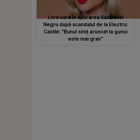
Lora sare în apărarea Sânzianei
Negru după scandalul de la Electric
Castle: ”Bunul simț aruncat la gunoi
este mai grav”