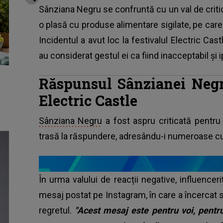
Sânziana Negru se confruntă cu un val de criti
o plasă cu produse alimentare sigilate, pe care
Incidentul a avut loc la festivalul Electric Castl
au considerat gestul ei ca fiind inacceptabil și i
Răspunsul Sânzianei Negr
Electric Castle
Sânziana Negru
a fost aspru criticată pentru 
trasă la răspundere, adresându-i numeroase cuv
În urma valului de reacții negative, influenceri
mesaj postat pe Instagram, în care a încercat 
regretul.
"Acest mesaj este pentru voi, pent