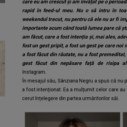
care eu am crescut și am învățat pe o perioadă
rapid în feed-ul meu. Nu o să intru în toat
weekendul trecut, nu pentru că ele nu ar fi im
importante acum când toată lumea pare că ști
am făcut, care a fost intenția și, mai ales, ade
fost un gest pripit, a fost un gest pe care no
a fost făcut din răutate, nu a fost premeditat, 
gest făcut din nepăsare față de risipa al
Instagram.
În mesajul său, Sânziana Negru a spus că nu pr
a fost intenționat. Ea a mulțumit celor care au 
cerut înțelegere din partea urmăritorilor săi.