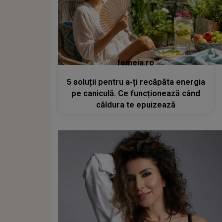
femeia.ro
5 soluții pentru a-ți recăpăta energia
pe caniculă. Ce funcționează când
căldura te epuizează