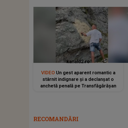
kanald2.ro
VIDEO
Un gest aparent romantic a
stârnit indignare și a declanșat o
anchetă penală pe Transfăgărășan
RECOMANDĂRI