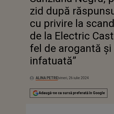
PRIVIRE
zid după răspunsu
SCANDA
ELECTRI
FEL DE 
cu privire la scand
INFATU
de la Electric Cast
fel de arogantă și
infatuată”
Publicat:
Autor:
vineri, 26 iulie 2024
Actualizat:
ALINA PETRE
vineri, 26 iulie 2024
Adaugă-ne ca sursă preferată în Google