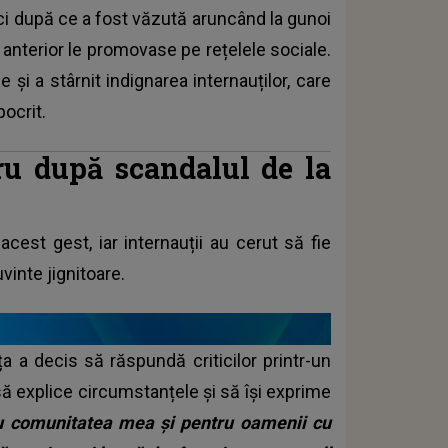
ci după ce a fost văzută aruncând la gunoi
 anterior le promovase pe rețelele sociale.
e și a stârnit indignarea internauților, care
pocrit.
u după scandalul de la
acest gest, iar internauții au cerut să fie
inte jignitoare.
ța a decis să răspundă criticilor printr-un
să explice circumstanțele și să își exprime
ru comunitatea mea și pentru oamenii cu