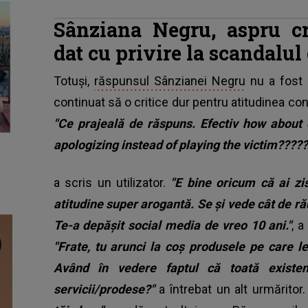
Sânziana Negru, aspru cr
dat cu privire la scandalul 
Totuși,
răspunsul Sânzianei Negru
nu a fost b
continuat să o critice dur pentru atitudinea con
"Ce prajeală de răspuns. Efectiv how about
apologizing instead of playing the victim????
a scris un utilizator.
"E bine oricum că ai zis
atitudine super arogantă. Se și vede cât de ră
Te-a depășit social media de vreo 10 ani."
, a
"Frate, tu arunci la coș produsele pe care 
Având în vedere faptul că toată exist
servicii/prodese?"
a întrebat un alt urmăritor