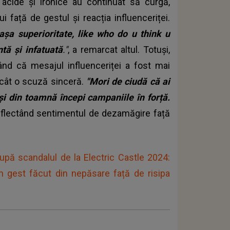
 acide și ironice au continuat să curgă,
 față de gestul și reacția influenceriței.
așa superioritate, like who do u think u
ntă și
infatuată
."
, a remarcat altul. Totuși,
ând că mesajul influenceriței a fost mai
ecât o scuză sinceră.
"Mori de ciudă că ai
e și din toamnă începi campaniile în forță.
 reflectând sentimentul de dezamăgire față
upă scandalul de la Electric Castle 2024:
un gest făcut din nepăsare față de risipa