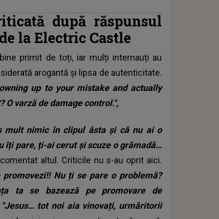
iticată după răspunsul
de la Electric Castle
ine primit de toți, iar mulți internauți au
siderată arogantă și lipsa de autenticitate.
 owning up to your mistake and actually
?? O varză de damage control.",
 mult nimic în clipul ăsta și că nu ai o
u îți pare, ți-ai cerut și scuze o grămadă…
 comentat altul. Criticile nu s-au oprit aici.
le promovezi!! Nu ți se pare o problemă?
ența ta se bazează pe promovare de
.
"Jesus… tot noi aia vinovați, urmăritorii