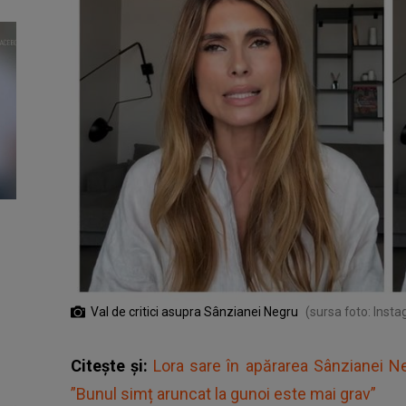
Val de critici asupra Sânzianei Negru
(sursa foto: Inst
Citește și:
Lora sare în apărarea Sânzianei Ne
”Bunul simț aruncat la gunoi este mai grav”