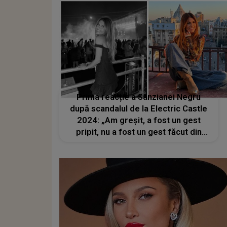
Prima reacție a Sânzianei Negru
după scandalul de la Electric Castle
2024: „Am greșit, a fost un gest
pripit, nu a fost un gest făcut din
nepăsare față de risipa alimentară”