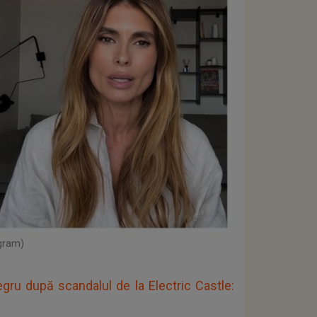
agram)
gru după scandalul de la Electric Castle: